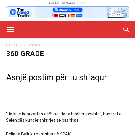
Ads for TheNakedTruth.tv
Ballina
360 grade
360 GRADE
Asnjë postim për tu shfaqur
“Ja ku e keni kartën e PS-së, do ta hedhim poshtë”, banorët e
Selenicës kundër shkrirjes së bashkisë!
Belinda Balluku paraqitet në SPAK