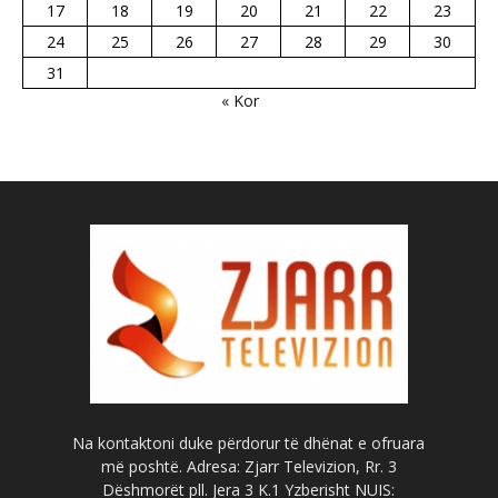
17
18
19
20
21
22
23
24
25
26
27
28
29
30
31
« Kor
Na kontaktoni duke përdorur të dhënat e ofruara
më poshtë. Adresa: Zjarr Televizion, Rr. 3
Dëshmorët pll. Jera 3 K.1 Yzberisht NUIS: