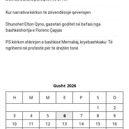
Kur narrativa kërkon të zëvendësojë qeverisjen
Dhunohet Elton Qyno, gazetari goditet në befasi nga
bashkëshortja e Florenc Çapjas
PS kërkon shkrirjen e bashkisë Memaliaj, kryebashkiaku: Të
ngrihemi në protestë për të drejtën tonë
Gusht 2026
H
M
M
E
P
S
D
1
2
3
4
5
6
7
8
9
10
11
12
13
14
15
16