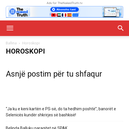
Ads for TheNakedTruth.tv
Ballina
Horoskopi
HOROSKOPI
Asnjë postim për tu shfaqur
“Ja ku e keni kartën e PS-së, do ta hedhim poshtë”, banorët e
Selenicës kundër shkrirjes së bashkisë!
Belinda Balluku paraqitet në SPAK