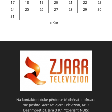
17
18
19
20
21
22
23
24
25
26
27
28
29
30
31
« Kor
Na kontaktoni duke përdorur të dhënat e ofruara
më poshtë. Adresa: Zjarr Televizion, Rr. 3
Dëshmorët pll. Jera 3 K.1 Yzberisht NUIS: