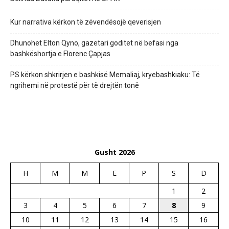
Kur narrativa kërkon të zëvendësojë qeverisjen
Dhunohet Elton Qyno, gazetari goditet në befasi nga
bashkëshortja e Florenc Çapjas
PS kërkon shkrirjen e bashkisë Memaliaj, kryebashkiaku: Të
ngrihemi në protestë për të drejtën tonë
Gusht 2026
H
M
M
E
P
S
D
1
2
3
4
5
6
7
8
9
10
11
12
13
14
15
16