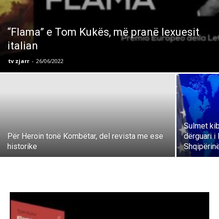
“Flama” e Tom Kukës, më pranë lexuesit
italian
tv zjarr
-
26/06/2022
Sulmet kib
Për Heroin tonë Kombëtar, del revista me ese
dërguari 
historike
Shqipërin