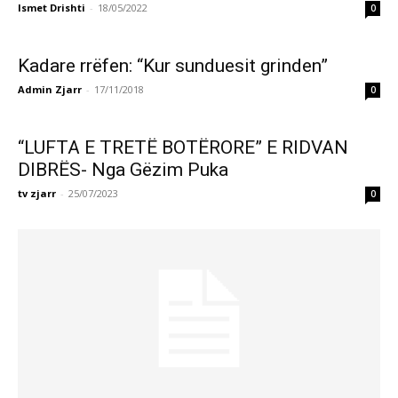
Ismet Drishti
-
18/05/2022
0
Kadare rrëfen: “Kur sunduesit grinden”
Admin Zjarr
-
17/11/2018
0
“LUFTA E TRETË BOTËRORE” E RIDVAN
DIBRËS- Nga Gëzim Puka
tv zjarr
-
25/07/2023
0