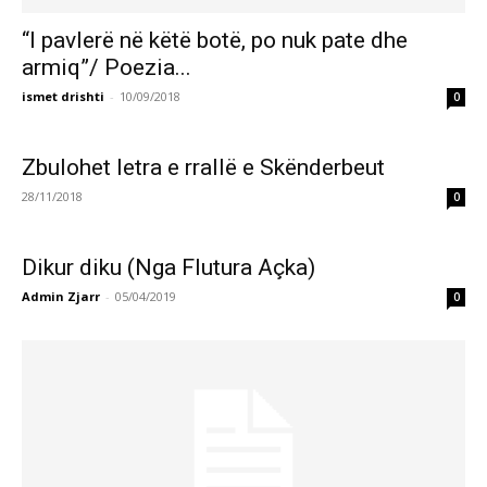
“I pavlerë në këtë botë, po nuk pate dhe
armiq”/ Poezia...
ismet drishti
-
10/09/2018
0
Zbulohet letra e rrallë e Skënderbeut
28/11/2018
0
Dikur diku (Nga Flutura Açka)
Admin Zjarr
-
05/04/2019
0