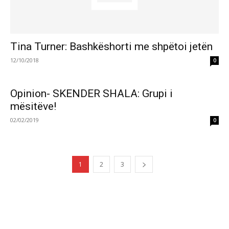
Tina Turner: Bashkëshorti me shpëtoi jetën
12/10/2018
0
Opinion- SKENDER SHALA: Grupi i
mësitëve!
02/02/2019
0
1
2
3