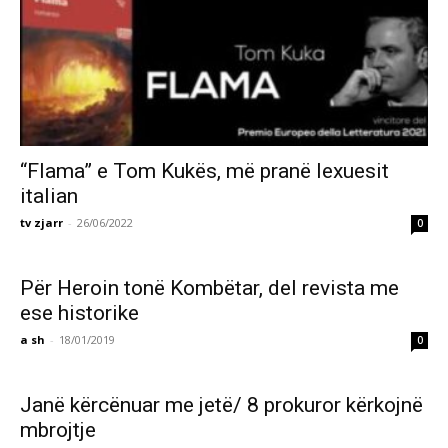
“Flama” e Tom Kukës, më pranë lexuesit
italian
tv zjarr
-
26/06/2022
0
Për Heroin tonë Kombëtar, del revista me
ese historike
a sh
-
18/01/2019
0
Janë kërcënuar me jetë/ 8 prokuror kërkojnë
mbrojtje