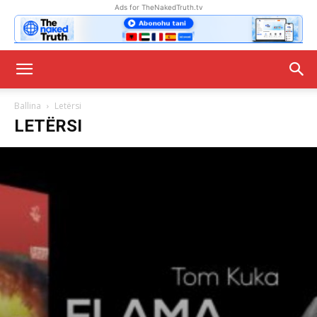
Ads for TheNakedTruth.tv
Ballina
Letërsi
LETËRSI