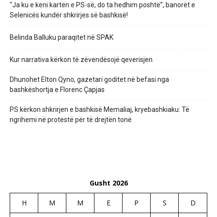
“Ja ku e keni kartën e PS-së, do ta hedhim poshtë”, banorët e
Selenicës kundër shkrirjes së bashkisë!
Belinda Balluku paraqitet në SPAK
Kur narrativa kërkon të zëvendësojë qeverisjen
Dhunohet Elton Qyno, gazetari goditet në befasi nga
bashkëshortja e Florenc Çapjas
PS kërkon shkrirjen e bashkisë Memaliaj, kryebashkiaku: Të
ngrihemi në protestë për të drejtën tonë
Gusht 2026
H
M
M
E
P
S
D