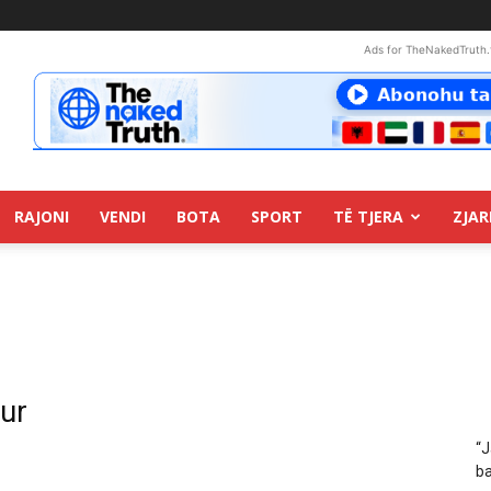
Ads for TheNakedTruth.
RAJONI
VENDI
BOTA
SPORT
TË TJERA
ZJAR
qur
“J
ba