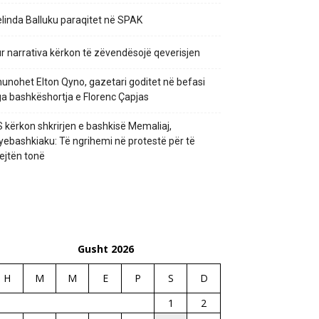
linda Balluku paraqitet në SPAK
r narrativa kërkon të zëvendësojë qeverisjen
unohet Elton Qyno, gazetari goditet në befasi
a bashkëshortja e Florenc Çapjas
 kërkon shkrirjen e bashkisë Memaliaj,
yebashkiaku: Të ngrihemi në protestë për të
ejtën tonë
Gusht 2026
H
M
M
E
P
S
D
1
2