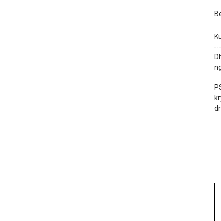
Be
Ku
Dh
ng
PS
kr
dr