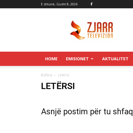
E shtunë, Gusht 8, 2026
Zjarr.tv
HOME
EMISIONET
AKTUALITET
Ballina
Letërsi
LETËRSI
Asnjë postim për tu shfa