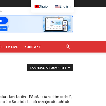
Shqip
English
tv
R – TV LIVE
KONTAKT
NGA REZULTATI SHQYRTIMIT
a ku e keni kartën e PS-së, do ta hedhim poshtë”,
norët e Selenicës kundër shkrirjes së bashkisë!