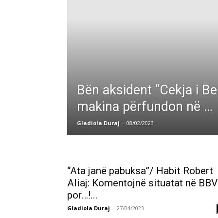
Bën aksident “Cekja i Ber
makina përfundon në …
Gladiola Duraj
-
08/02/2023
“Ata janë pabuksa”/ Habit Robert
Aliaj: Komentojnë situatat në BBV
por…!...
Gladiola Duraj
-
27/04/2023