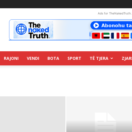
Ads for TheNakedTruth.
RAJONI
VENDI
BOTA
SPORT
TË TJERA
ZJAR