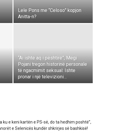
Lele Pons me “Celoso” kopjon
Anitta-n?
“Ai ishte aq i pështirë”, Megi
Pojani tregon historinë personale
të ngacmimit seksual: Ishte
pronar i një televizioni…
a ku e keni kartën e PS-së, do ta hedhim poshtë”,
norët e Selenicës kundër shkrirjes së bashkisë!