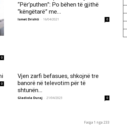
“Për’puthen”: Po bëhen të gjithë
“këngëtarë” me...
Ismet Drishti
-
16/04/2021
0
0
ni
Vjen zarfi befasues, shkojnë tre
banorë në televotim për të
0
shtunën...
Gladiola Duraj
-
21/04/2023
0
Faqja 1 nga 233