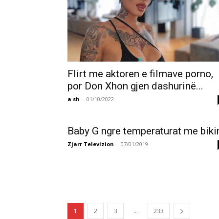
Flirt me aktoren e filmave porno,
por Don Xhon gjen dashurinë...
a sh
-
01/10/2022
Baby G ngre temperaturat me biki
Zjarr Televizion
-
07/01/2019
...
1
2
3
233