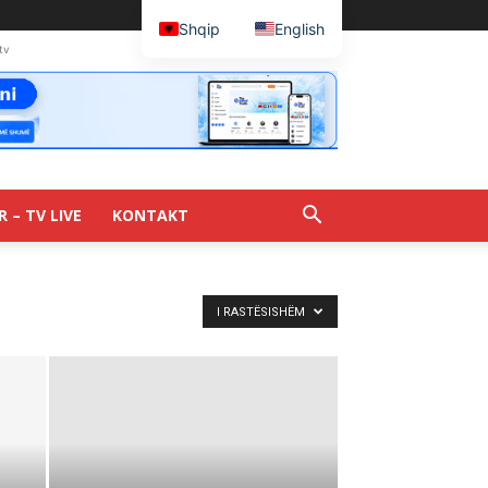
Shqip
English
tv
R – TV LIVE
KONTAKT
I RASTËSISHËM