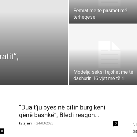
Femrat me të pasmet më
tërheqëse
atit”,
Modelja seksi fejohet me të
dashurin 16 vjet më të ri
“Dua t’ju pyes në cilin burg keni
qënë bashkë”, Bledi reagon...
tv zjarr
-
24/03/2023
0
“J
0
ba