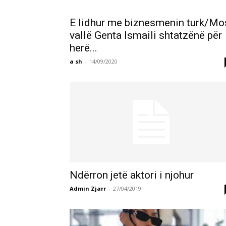
E lidhur me biznesmenin turk/Mo
vallë Genta Ismaili shtatzënë për
herë...
a sh
-
14/09/2020
Ndërron jetë aktori i njohur
Admin Zjarr
-
27/04/2019