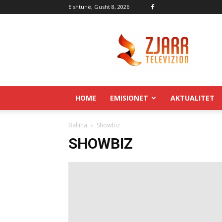
E shtunë, Gusht 8, 2026
Zjarr.tv
HOME
EMISIONET
AKTUALITET
Ballina
Showbiz
SHOWBIZ