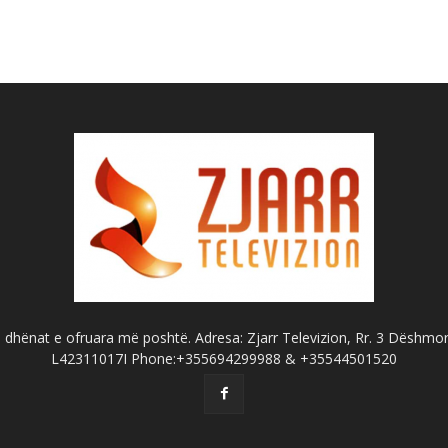
dhënat e ofruara më poshtë. Adresa: Zjarr Televizion, Rr. 3 Dëshmorët
L42311017I Phone:+355694299988 & +35544501520