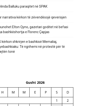
linda Balluku paraqitet në SPAK
r narrativa kërkon të zëvendësojë qeverisjen
unohet Elton Qyno, gazetari goditet në befasi
a bashkëshortja e Florenc Çapjas
 kërkon shkrirjen e bashkisë Memaliaj,
yebashkiaku: Të ngrihemi në protestë për të
ejtën tonë
Gusht 2026
H
M
M
E
P
S
D
1
2