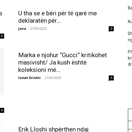
Be
s
U tha se e bëri për të qarë me
deklaratën për...
Ku
jona
-
27/09/2022
0
Dh
0
ng
PS
Marka e njohur “Gucci” kritikohet
kr
masivisht/ Ja kush është
dr
koleksioni më...
Ismet Drishti
-
21/09/2020
0
0
Erik Lloshi shpërthen ndaj