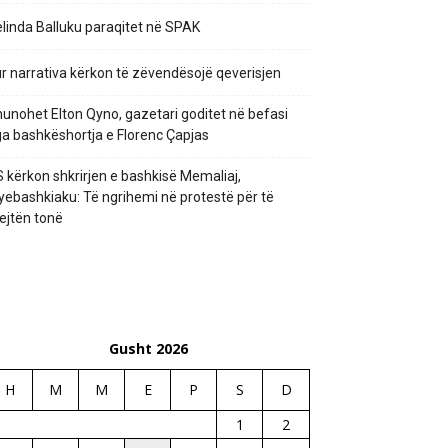
linda Balluku paraqitet në SPAK
r narrativa kërkon të zëvendësojë qeverisjen
unohet Elton Qyno, gazetari goditet në befasi
a bashkëshortja e Florenc Çapjas
 kërkon shkrirjen e bashkisë Memaliaj,
yebashkiaku: Të ngrihemi në protestë për të
ejtën tonë
Gusht 2026
H
M
M
E
P
S
D
1
2