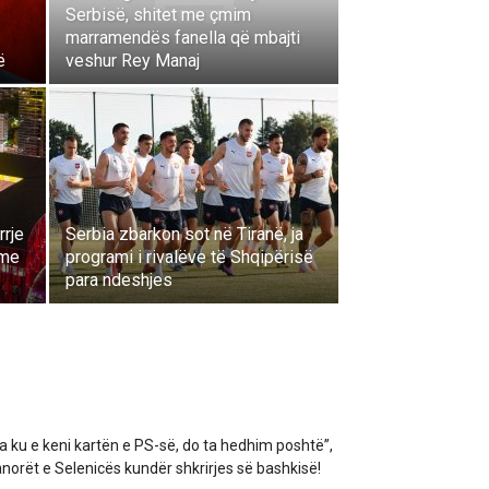
Serbisë, shitet me çmim
marramendës fanella që mbajti
ë
veshur Rey Manaj
rrje
Serbia zbarkon sot në Tiranë, ja
 me
programi i rivalëve të Shqipërisë
para ndeshjes
a ku e keni kartën e PS-së, do ta hedhim poshtë”,
norët e Selenicës kundër shkrirjes së bashkisë!