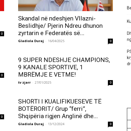
Be
Skandal në ndeshjen Vllazni-
Ku
Beslidhje/ Pjerin Ndreu dhunon
zyrtarin e Federatës së...
Dh
0
ng
Gladiola Duraj
-
16/04/2025
0
PS
kr
9 SUPER NDESHJE CHAMPIONS,
dr
9 KANALE SPORTIVE, 1
MBRËMJE E VETME!
0
tv zjarr
-
27/01/2025
0
SHORTI I KUALIFIKUESEVE TË
BOTËRORIT/ Grup “ferri”,
Shqipëria rigjen Anglinë dhe...
0
Gladiola Duraj
-
13/12/2024
0