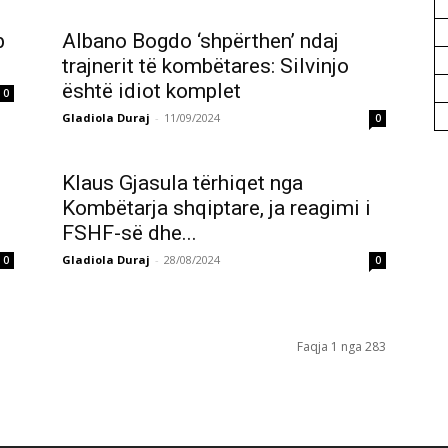
b
Albano Bogdo ‘shpërthen’ ndaj
trajnerit të kombëtares: Silvinjo
është idiot komplet
0
Gladiola Duraj
-
11/09/2024
0
Klaus Gjasula tërhiqet nga
Kombëtarja shqiptare, ja reagimi i
FSHF-së dhe...
Gladiola Duraj
-
28/08/2024
0
0
Faqja 1 nga 283