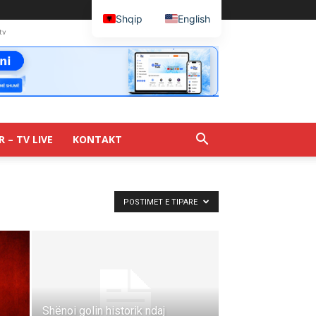
Shqip
English
tv
R – TV LIVE
KONTAKT
POSTIMET E TIPARE
Shënoi golin historik ndaj