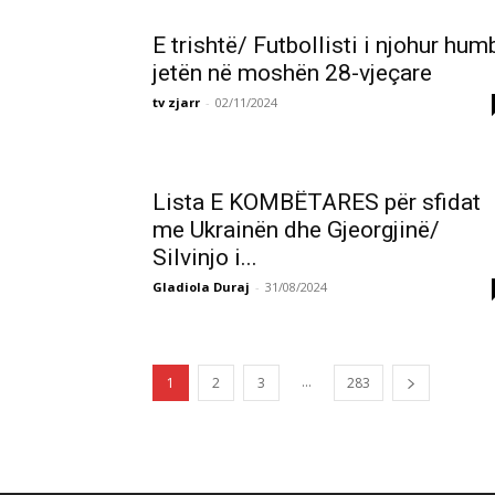
E trishtë/ Futbollisti i njohur hum
jetën në moshën 28-vjeçare
tv zjarr
-
02/11/2024
Lista E KOMBËTARES për sfidat
me Ukrainën dhe Gjeorgjinë/
Silvinjo i...
Gladiola Duraj
-
31/08/2024
...
1
2
3
283