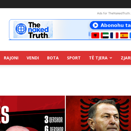
Ads for TheNakedTruth.
RAJONI
VENDI
BOTA
SPORT
TË TJERA
ZJAR