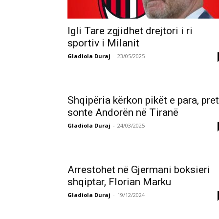
Igli Tare zgjidhet drejtori i ri
sportiv i Milanit
Gladiola Duraj
-
23/05/2025
​Shqipëria kërkon pikët e para, pret
sonte Andorën në Tiranë
Gladiola Duraj
-
24/03/2025
Arrestohet në Gjermani boksieri
shqiptar, Florian Marku
Gladiola Duraj
-
19/12/2024