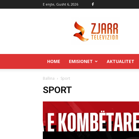
E enjte, Gusht 6, 2026
Zjarr.tv
HOME
EMISIONET
AKTUALITET
Ballina
Sport
SPORT