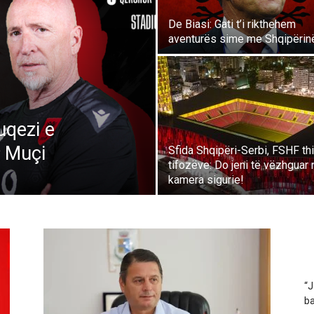
De Biasi: Gati t’i rikthehem
aventurës sime me Shqipërin
uqezi e
 Muçi
Sfida Shqipëri-Serbi, FSHF thi
tifozëve: Do jeni të vëzhguar
kamera sigurie!
“J
ba