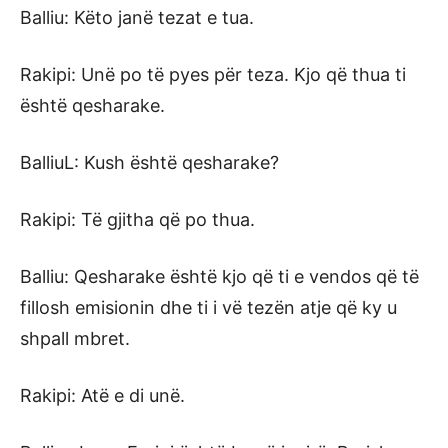
Balliu: Këto janë tezat e tua.
Rakipi: Unë po të pyes për teza. Kjo që thua ti
është qesharake.
BalliuL: Kush është qesharake?
Rakipi: Të gjitha që po thua.
Balliu: Qesharake është kjo që ti e vendos që të
fillosh emisionin dhe ti i vë tezën atje që ky u
shpall mbret.
Rakipi: Atë e di unë.