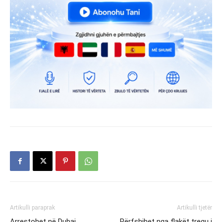
Artikulli paraprak
Artikulli tjetër
Arrestohet në Dubai
Përfshihet nga flakët tregu i