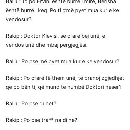
Balliu: Jo po Ervini është burrë i mirë, Berisha
është burrë i keq. Po ti ç’më pyet mua kur e ke
vendosur?
Rakipi: Doktor Klevisi, se çfarë bëj unë, e
vendos unë dhe mbaj përgjegjësi.
Balliu: Po pse më pyet mua kur e ke vendosur?
Rakipi: Po çfarë të them unë, të pranoj zgjedhjet
që po bën ti, që mund të humbë Doktori nesër?
Balliu: Po pse duhet?
Rakipi: Po pse tra** na di ne?