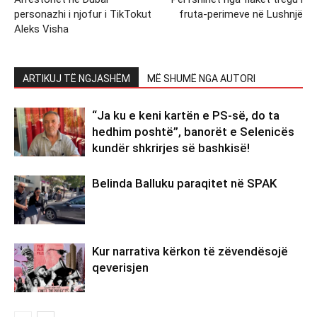
personazhi i njofur i TikTokut
fruta-perimeve në Lushnjë
Aleks Visha
ARTIKUJ TË NGJASHËM
MË SHUMË NGA AUTORI
“Ja ku e keni kartën e PS-së, do ta
hedhim poshtë”, banorët e Selenicës
kundër shkrirjes së bashkisë!
Belinda Balluku paraqitet në SPAK
Kur narrativa kërkon të zëvendësojë
qeverisjen