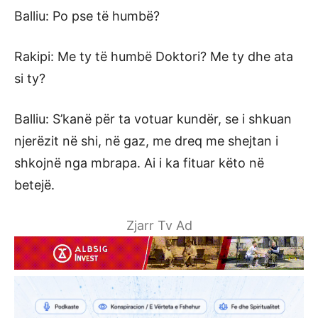
Balliu: Po pse të humbë?
Rakipi: Me ty të humbë Doktori? Me ty dhe ata
si ty?
Balliu: S’kanë për ta votuar kundër, se i shkuan
njerëzit në shi, në gaz, me dreq me shejtan i
shkojnë nga mbrapa. Ai i ka fituar këto në
betejë.
Zjarr Tv Ad