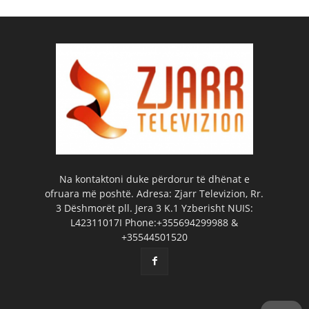
Na kontaktoni duke përdorur të dhënat e
ofruara më poshtë. Adresa: Zjarr Televizion, Rr.
3 Dëshmorët pll. Jera 3 K.1 Yzberisht NUIS:
L42311017I Phone:+355694299988 &
+35544501520