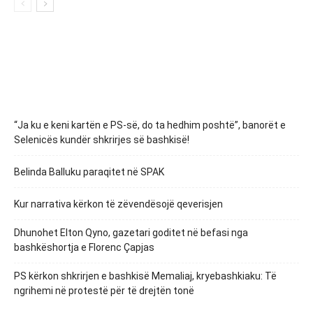
“Ja ku e keni kartën e PS-së, do ta hedhim poshtë”, banorët e
Selenicës kundër shkrirjes së bashkisë!
Belinda Balluku paraqitet në SPAK
Kur narrativa kërkon të zëvendësojë qeverisjen
Dhunohet Elton Qyno, gazetari goditet në befasi nga
bashkëshortja e Florenc Çapjas
PS kërkon shkrirjen e bashkisë Memaliaj, kryebashkiaku: Të
ngrihemi në protestë për të drejtën tonë