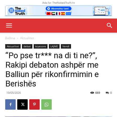
Ads for TheNakedTruth.tv
Ballina
Aktualitet
Aktualitet
debat
kryesore
LAJME
Vendi
“Po pse tr*** na di ti ne?”,
Rakipi debaton ashpër me
Balliun për rikonfirmimin e
Berishës
19/05/2026
669
0