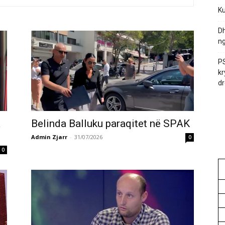
Ku
Dh
ng
PS
kr
dr
a
Belinda Balluku paraqitet në SPAK
Admin Zjarr
-
31/07/2026
0
0