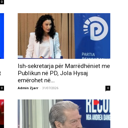
0
Ish-sekretarja për Marrëdhëniet me
t
Publikun në PD, Jola Hysaj
emërohet në...
Admin Zjarr
-
31/07/2026
0
0