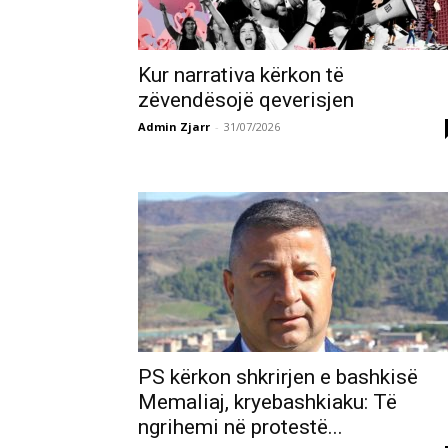
Kur narrativa kërkon të
zëvendësojë qeverisjen
Admin Zjarr
-
31/07/2026
PS kërkon shkrirjen e bashkisë
Memaliaj, kryebashkiaku: Të
ngrihemi në protestë...