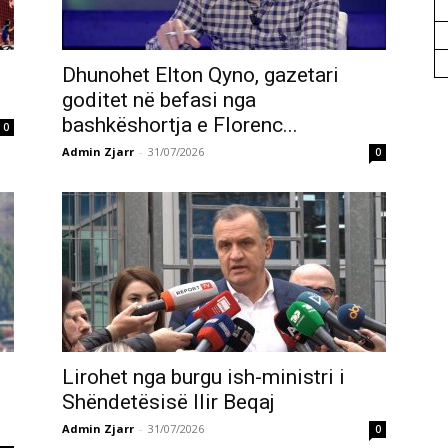
Dhunohet Elton Qyno, gazetari
goditet në befasi nga
bashkëshortja e Florenc...
0
Admin Zjarr
-
31/07/2026
0
Lirohet nga burgu ish-ministri i
Shëndetësisë Ilir Beqaj
Admin Zjarr
-
31/07/2026
0