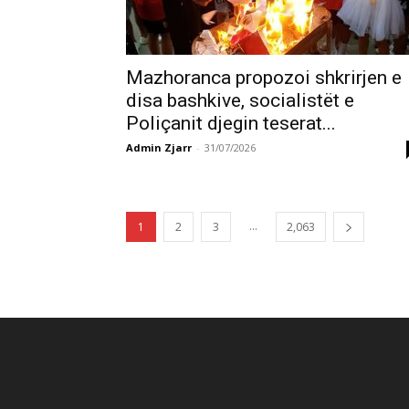
Mazhoranca propozoi shkrirjen e
disa bashkive, socialistët e
Poliçanit djegin teserat...
Admin Zjarr
-
31/07/2026
...
1
2
3
2,063