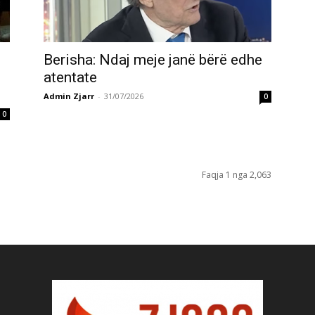
Berisha: Ndaj meje janë bërë edhe
atentate
Admin Zjarr
-
31/07/2026
0
0
Faqja 1 nga 2,063