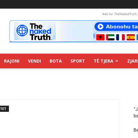
Ads for TheNakedTruth.
RAJONI
VENDI
BOTA
SPORT
TË TJERA
ZJAR
TET
“J
ba
Be