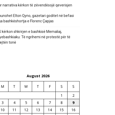
r narrativa kërkon të zëvendësojë qeverisjen
unohet Elton Qyno, gazetari goditet në befasi
a bashkëshortja e Florenc Çapjas
 kërkon shkrirjen e bashkisë Memaliaj,
yebashkiaku: Të ngrihemi në protestë për të
ejtën tonë
August 2026
M
T
W
T
F
S
S
1
2
3
4
5
6
7
8
9
10
11
12
13
14
15
16