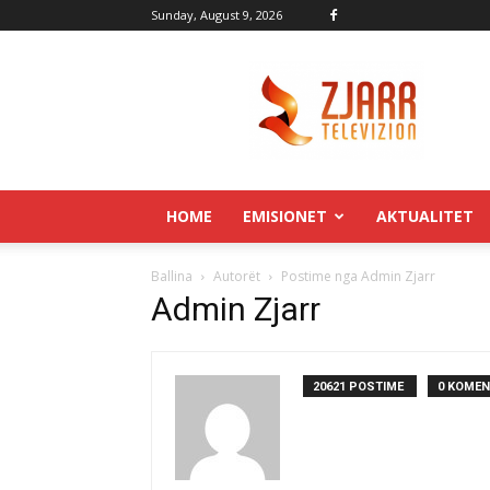
Sunday, August 9, 2026
Zjarr.tv
HOME
EMISIONET
AKTUALITET
Ballina
Autorët
Postime nga Admin Zjarr
Admin Zjarr
20621 POSTIME
0 KOMEN