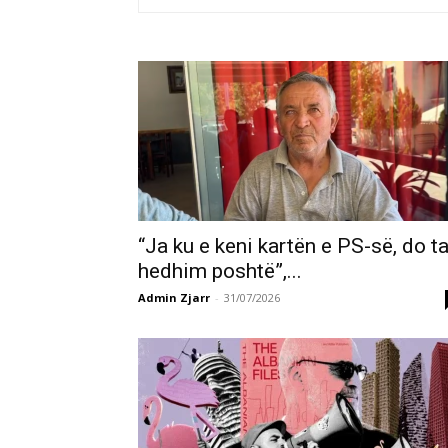
“Ja ku e keni kartën e PS-së, do t
hedhim poshtë”,...
Admin Zjarr
-
31/07/2026