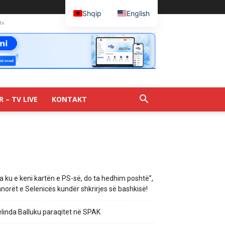
Shqip
English
tv
R – TV LIVE
KONTAKT
a ku e keni kartën e PS-së, do ta hedhim poshtë”,
norët e Selenicës kundër shkrirjes së bashkisë!
linda Balluku paraqitet në SPAK