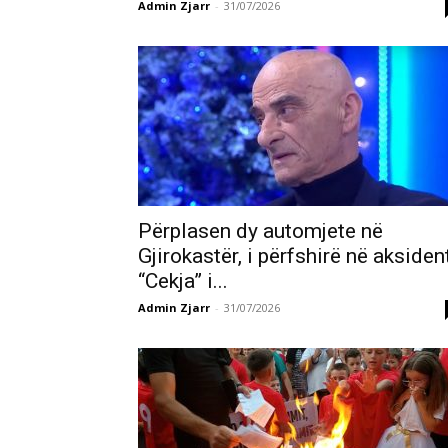
Admin Zjarr
-
31/07/2026
Përplasen dy automjete në
Gjirokastër, i përfshirë në aksiden
“Cekja” i...
Admin Zjarr
-
31/07/2026