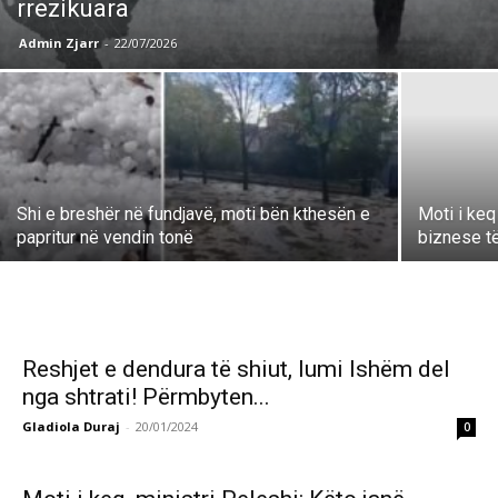
rrezikuara
Admin Zjarr
-
22/07/2026
Shi e breshër në fundjavë, moti bën kthesën e
Moti i keq
papritur në vendin tonë
biznese t
Reshjet e dendura të shiut, lumi Ishëm del
nga shtrati! Përmbyten...
Gladiola Duraj
-
20/01/2024
0