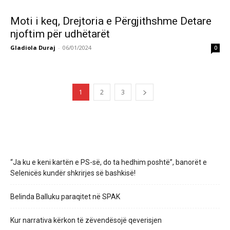
Moti i keq, Drejtoria e Përgjithshme Detare
njoftim për udhëtarët
Gladiola Duraj
-
06/01/2024
0
1
2
3
“Ja ku e keni kartën e PS-së, do ta hedhim poshtë”, banorët e
Selenicës kundër shkrirjes së bashkisë!
Belinda Balluku paraqitet në SPAK
Kur narrativa kërkon të zëvendësojë qeverisjen