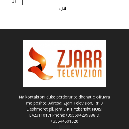
31
« Jul
Na kontaktoni duke përdorur të dhënat e ofruara
më poshtë. Adresa: Zjarr Televizion, Rr. 3
Dëshmorët pll. Jera 3 K.1 Yzberisht NUIS:
L42311017I Phone:+355694299988 &
+35544501520