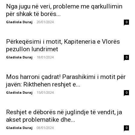
Nga jugu në veri, probleme me qarkullimin
për shkak të borës...
Gladiola Duraj
-
20/01/2024
0
Përkeqësimi i motit, Kapiteneria e Vlorës
pezullon lundrimet
Gladiola Duraj
-
18/01/2024
0
Mos harroni çadrat! Parashikimi i motit për
javën: Rikthehen reshjet e...
Gladiola Duraj
-
15/01/2024
0
Reshjet e dëborës në juglindje të vendit, ja
akset problematike dhe...
Gladiola Duraj
-
08/01/2024
0