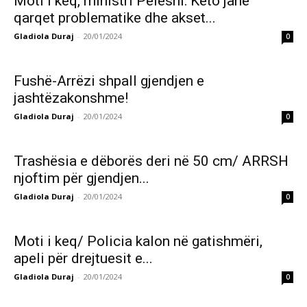
Moti i keq, ministri Peleshi: Këto janë
qarqet problematike dhe akset...
Gladiola Duraj
-
20/01/2024
0
Fushë-Arrëzi shpall gjendjen e
jashtëzakonshme!
Gladiola Duraj
-
20/01/2024
0
Trashësia e dëborës deri në 50 cm/ ARRSH
njoftim për gjendjen...
Gladiola Duraj
-
20/01/2024
0
Moti i keq/ Policia kalon në gatishmëri,
apeli për drejtuesit e...
Gladiola Duraj
-
20/01/2024
0