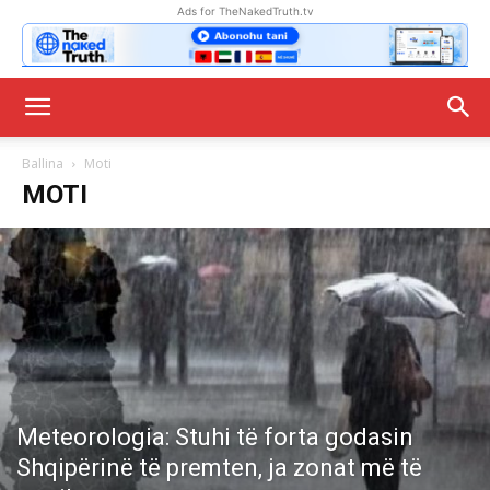
Ads for TheNakedTruth.tv
Ballina
Moti
MOTI
Meteorologia: Stuhi të forta godasin
Shqipërinë të premten, ja zonat më të