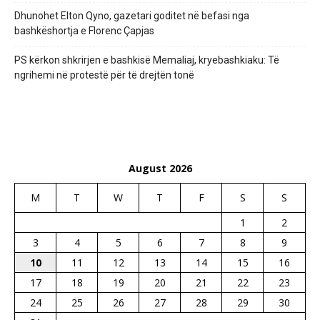
Dhunohet Elton Qyno, gazetari goditet në befasi nga
bashkëshortja e Florenc Çapjas
PS kërkon shkrirjen e bashkisë Memaliaj, kryebashkiaku: Të
ngrihemi në protestë për të drejtën tonë
August 2026
M
T
W
T
F
S
S
1
2
3
4
5
6
7
8
9
10
11
12
13
14
15
16
17
18
19
20
21
22
23
24
25
26
27
28
29
30