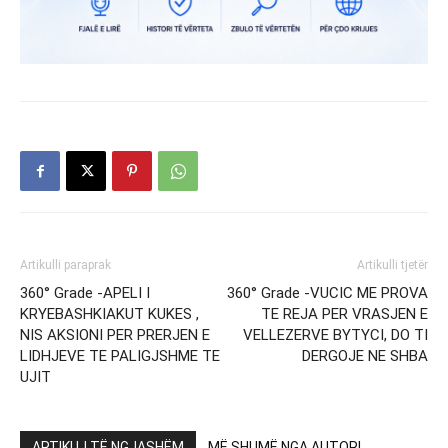
Artikulli paraprak
Artikulli tjetër
360° Grade -APELI I
360° Grade -VUCIC ME PROVA
KRYEBASHKIAKUT KUKES ,
TE REJA PER VRASJEN E
NIS AKSIONI PER PRERJEN E
VELLEZERVE BYTYCI, DO TI
LIDHJEVE TE PALIGJSHME TE
DERGOJE NE SHBA
UJIT
ARTIKUJ TË NGJASHËM
MË SHUMË NGA AUTORI