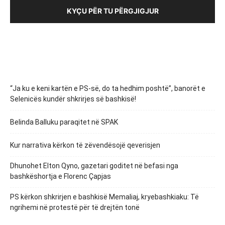
KYÇU PËR TU PËRGJIGJUR
“Ja ku e keni kartën e PS-së, do ta hedhim poshtë”, banorët e
Selenicës kundër shkrirjes së bashkisë!
Belinda Balluku paraqitet në SPAK
Kur narrativa kërkon të zëvendësojë qeverisjen
Dhunohet Elton Qyno, gazetari goditet në befasi nga
bashkëshortja e Florenc Çapjas
PS kërkon shkrirjen e bashkisë Memaliaj, kryebashkiaku: Të
ngrihemi në protestë për të drejtën tonë