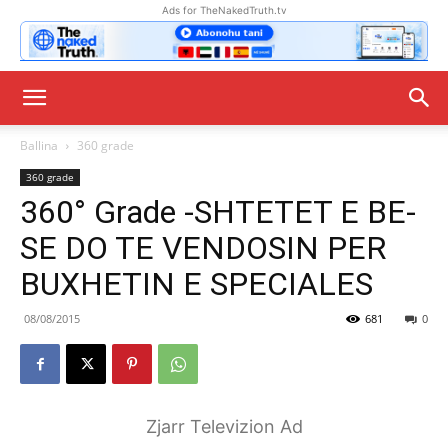
Ads for TheNakedTruth.tv
Ballina
360 grade
360 grade
360° Grade -SHTETET E BE-
SE DO TE VENDOSIN PER
BUXHETIN E SPECIALES
08/08/2015
681
0
Zjarr Televizion Ad