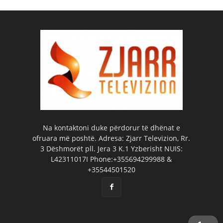
Na kontaktoni duke përdorur të dhënat e
ofruara më poshtë. Adresa: Zjarr Televizion, Rr.
3 Dëshmorët pll. Jera 3 K.1 Yzberisht NUIS:
L42311017I Phone:+355694299988 &
+35544501520