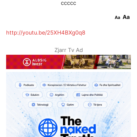
ccccc
Aa
Aa
http://youtu.be/25XH4BXg0q8
Zjarr Tv Ad