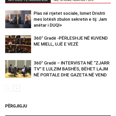
Plas në rrjetet sociale, Ismet Drishti
mes lotësh zbulon sekretin e tij: Jam
anëtar i DUQI+
360° Gradë -PËRLESHJE NË KUVEND
ME MIELL, UJË E VEZË
360° Gradë – INTERVISTA NË “ZJARR
TV” E LULZIM BASHËS, BËHET LAJM
NË PORTALE DHE GAZETA NË VEND
PËRGJIGJU