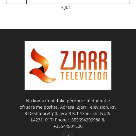
« Jul
Na kontaktoni duke përdorur të dhënat e
ofruara më poshtë. Adresa: Zjarr Televizion, Rr.
3 Dëshmorët pll. Jera 3 K.1 Yzberisht NUIS:
L42311017I Phone:+355694299988 &
+35544501520