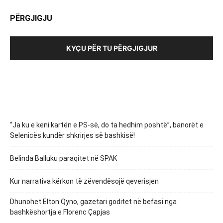
PËRGJIGJU
KYÇU PËR TU PËRGJIGJUR
“Ja ku e keni kartën e PS-së, do ta hedhim poshtë”, banorët e
Selenicës kundër shkrirjes së bashkisë!
Belinda Balluku paraqitet në SPAK
Kur narrativa kërkon të zëvendësojë qeverisjen
Dhunohet Elton Qyno, gazetari goditet në befasi nga
bashkëshortja e Florenc Çapjas