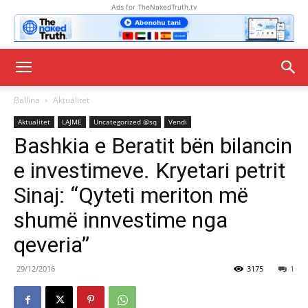
Ads for TheNakedTruth.tv
Ballina
Aktualitet
Aktualitet
LAJME
Uncategorized @sq
Vendi
Bashkia e Beratit bën bilancin
e investimeve. Kryetari petrit
Sinaj: “Qyteti meriton më
shumë innvestime nga
qeveria”
29/12/2016
3175
1