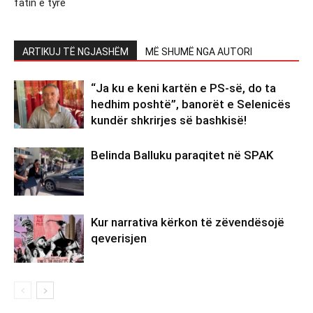
fatin e tyre
ARTIKUJ TË NGJASHËM
MË SHUMË NGA AUTORI
“Ja ku e keni kartën e PS-së, do ta
hedhim poshtë”, banorët e Selenicës
kundër shkrirjes së bashkisë!
Belinda Balluku paraqitet në SPAK
Kur narrativa kërkon të zëvendësojë
qeverisjen