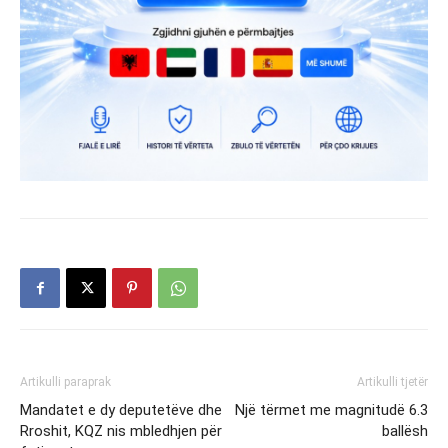
Artikulli paraprak
Artikulli tjetër
Mandatet e dy deputetëve dhe
Një tërmet me magnitudë 6.3
Rroshit, KQZ nis mbledhjen për
ballësh