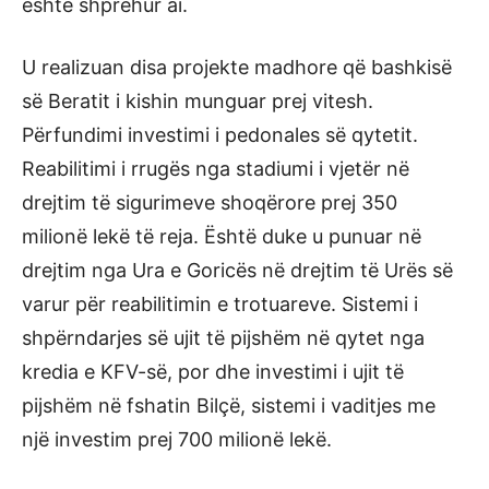
është shprehur ai.
U realizuan disa projekte madhore që bashkisë
së Beratit i kishin munguar prej vitesh.
Përfundimi investimi i pedonales së qytetit.
Reabilitimi i rrugës nga stadiumi i vjetër në
drejtim të sigurimeve shoqërore prej 350
milionë lekë të reja. Është duke u punuar në
drejtim nga Ura e Goricës në drejtim të Urës së
varur për reabilitimin e trotuareve. Sistemi i
shpërndarjes së ujit të pijshëm në qytet nga
kredia e KFV-së, por dhe investimi i ujit të
pijshëm në fshatin Bilçë, sistemi i vaditjes me
një investim prej 700 milionë lekë.