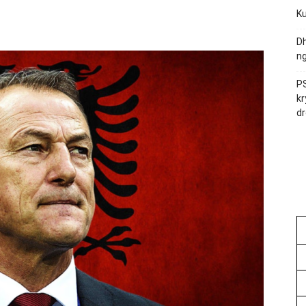
Ku
Dh
ng
PS
kr
dr