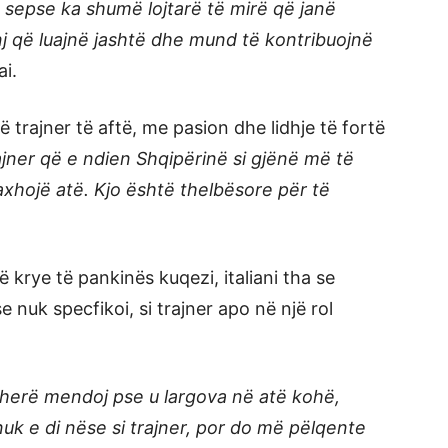
 sepse ka shumë lojtarë të mirë që janë
nj që luajnë jashtë dhe mund të kontribuojnë
ai.
ë trajner të aftë, me pasion dhe lidhje të fortë
ajner që e ndien Shqipërinë si gjënë më të
xhojë atë. Kjo është thelbësore për të
ë krye të pankinës kuqezi, italiani tha se
 nuk specfikoi, si trajner apo në një rol
ëherë mendoj pse u largova në atë kohë,
uk e di nëse si trajner, por do më pëlqente