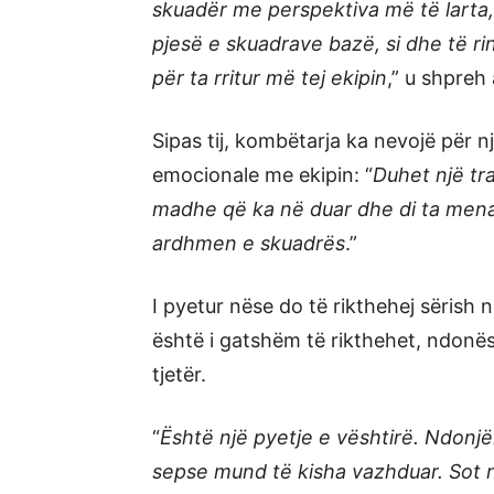
skuadër me perspektiva më të larta,
pjesë e skuadrave bazë, si dhe të ri
për ta rritur më tej ekipin
,” u shpreh 
Sipas tij, kombëtarja ka nevojë për nj
emocionale me ekipin: “
Duhet një tr
madhe që ka në duar dhe di ta mena
ardhmen e skuadrës
.”
I pyetur nëse do të rikthehej sërish n
është i gatshëm të rikthehet, ndonëse
tjetër.
“
Është një pyetje e vështirë. Ndonj
sepse mund të kisha vazhduar. Sot n