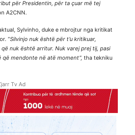
ibut për Presidentin, për ta çuar më tej
rton A2CNN.
ktual, Sylvinho, duke e mbrojtur nga kritikat
or. “
Silvinjo nuk është për t’u kritikuar,
ë nuk është arritur. Nuk varej prej tij, pasi
rë që mendonte në atë moment”,
tha tekniku
jarr Tv Ad