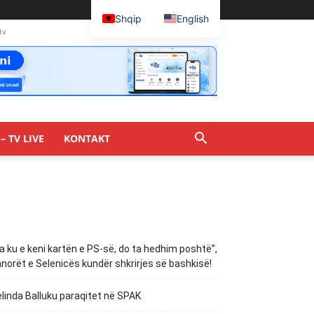
Shqip
English
tv
– TV LIVE
KONTAKT
a ku e keni kartën e PS-së, do ta hedhim poshtë”,
norët e Selenicës kundër shkrirjes së bashkisë!
linda Balluku paraqitet në SPAK