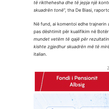
të rikthehesha dhe të jepja një kontr
skuadrën tonë
”, tha De Biasi, rapo
Në fund, ai komentoi edhe trajnerin a
pas dështimit për kualifikim në Botër
mundet vetëm të qajë për rezultatin q
kishte zgjedhur skuadrën më të mi
italian.
Z