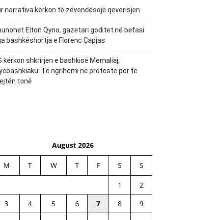
r narrativa kërkon të zëvendësojë qeverisjen
unohet Elton Qyno, gazetari goditet në befasi
a bashkëshortja e Florenc Çapjas
 kërkon shkrirjen e bashkisë Memaliaj,
yebashkiaku: Të ngrihemi në protestë për të
ejtën tonë
August 2026
M
T
W
T
F
S
S
1
2
3
4
5
6
7
8
9