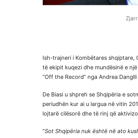
Zjar
Ish-trajneri i Kombëtares shqiptare, G
të ekipit kuqezi dhe mundësinë e një r
“Off the Record” nga Andrea Dangll
De Biasi u shpreh se Shqipëria e s
periudhën kur ai u largua në vitin 20
lojtarë cilësorë dhe të rinj që akti
“
Sot Shqipëria nuk është në ato kus