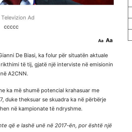
r Televizion Ad
ccccc
Aa
Aa
ianni De Biasi, ka folur për situatën aktuale
ikthimi të tij, gjatë një interviste në emisionin
i në A2CNN.
otme ka më shumë potencial krahasuar me
17, duke theksuar se skuadra ka në përbërje
vizohen në kampionate të ndryshme.
hte që e lashë unë në 2017-ën, por është një