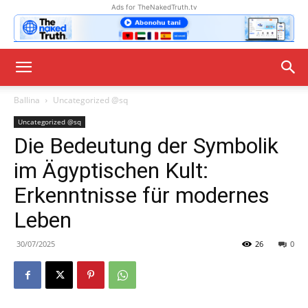
Ads for TheNakedTruth.tv
Ballina
Uncategorized @sq
Uncategorized @sq
Die Bedeutung der Symbolik
im Ägyptischen Kult:
Erkenntnisse für modernes
Leben
30/07/2025
26
0