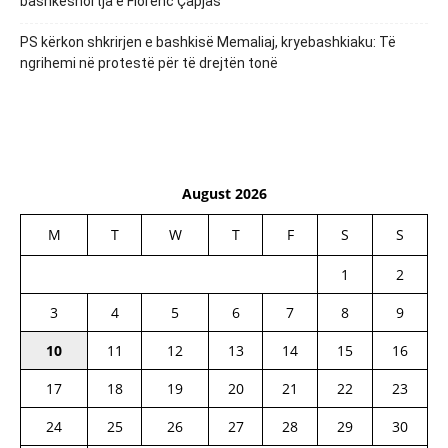
bashkëshortja e Florenc Çapjas
PS kërkon shkrirjen e bashkisë Memaliaj, kryebashkiaku: Të
ngrihemi në protestë për të drejtën tonë
August 2026
M
T
W
T
F
S
S
1
2
3
4
5
6
7
8
9
10
11
12
13
14
15
16
17
18
19
20
21
22
23
24
25
26
27
28
29
30