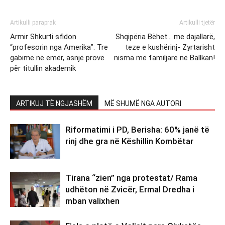
Artikulli paraprak
Artikulli tjetër
Armir Shkurti sfidon
Shqipëria Bëhet… me dajallarë,
“profesorin nga Amerika”: Tre
teze e kushërinj- Zyrtarisht
gabime në emër, asnjë provë
nisma më familjare në Ballkan!
për titullin akademik
ARTIKUJ TË NGJASHËM
MË SHUMË NGA AUTORI
Riformatimi i PD, Berisha: 60% janë të
rinj dhe gra në Këshillin Kombëtar
Tirana “zien” nga protestat/ Rama
udhëton në Zvicër, Ermal Dredha i
mban valixhen