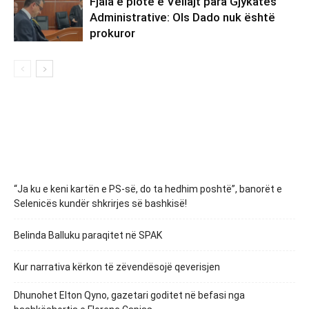
Fjala e plotë e Veliajt para Gjykatës
Administrative: Ols Dado nuk është
prokuror
“Ja ku e keni kartën e PS-së, do ta hedhim poshtë”, banorët e
Selenicës kundër shkrirjes së bashkisë!
Belinda Balluku paraqitet në SPAK
Kur narrativa kërkon të zëvendësojë qeverisjen
Dhunohet Elton Qyno, gazetari goditet në befasi nga