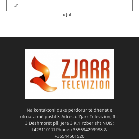
31
« Jul
Na kontaktoni duke përdorur të dhënat e
ofruara më poshtë. Adresa: Zjarr Televizion, Rr.
3 Dëshmorët pll. Jera 3 K.1 Yzberisht NUIS:
L42311017I Phone:+355694299988 &
+35544501520