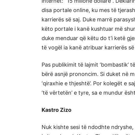
internet: “15 milionë dollarë”. Deklar
disa portale online, ku mes të tjera
karrierës së saj. Duke marrë parasysh
këto portale i kanë kushtuar më shum
duke menduar që këtu do t’i ketë gj
të vogël ia kanë atribuar karrierës së
Pas publikimit të lajmit ‘bombastik’ t
bërë asnjë prononcim. Si duket në me
‘qiraxhie e thjeshtë’. Por kolegët e s
‘të vërtetën’ e tyre, sa e mundur është
Kastro Zizo
Nuk kishte sesi të ndodhte ndryshe, g