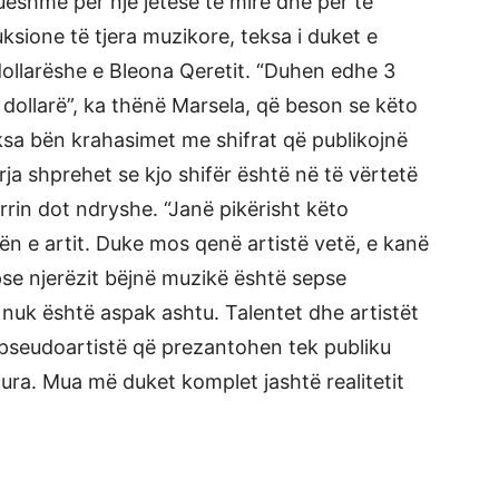
ueshme për një jetesë të mirë dhe për të
ksione të tjera muzikore, teksa i duket e
dollarëshe e Bleona Qeretit. “Duhen edhe 3
ë dollarë”, ka thënë Marsela, që beson se këto
eksa bën krahasimet me shifrat që publikojnë
rja shprehet se kjo shifër është në të vërtetë
rin dot ndryshe. “Janë pikërisht këto
ën e artit. Duke mos qenë artistë vetë, e kanë
pse njerëzit bëjnë muzikë është sepse
 nuk është aspak ashtu. Talentet dhe artistët
pseudoartistë që prezantohen tek publiku
ura. Mua më duket komplet jashtë realitetit