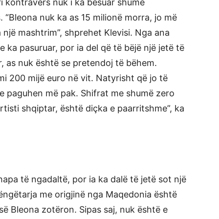
ari kontravers nuk i ka besuar shumë
. “Bleona nuk ka as 15 milionë morra, jo më
ha një mashtrim”, shprehet Klevisi. Nga ana
 e ka pasuruar, por ia del që të bëjë një jetë të
r, as nuk është se pretendoj të bëhem.
 200 mijë euro në vit. Natyrisht që jo të
edhe paguhen më pak. Shifrat me shumë zero
artisti shqiptar, është diçka e paarritshme”, ka
apa të ngadaltë, por ia ka dalë të jetë sot një
këngëtarja me origjinë nga Maqedonia është
 së Bleona zotëron. Sipas saj, nuk është e