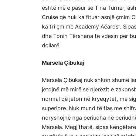
është më e pasur se Tina Turner, as
Cruise që nuk ka fituar asnjë çmim 
ka tri çmime Academy Aëards”. Sipas
dhe Tonin Tërshana të vdesin për bu
dollarë.
Marsela Çibukaj
Marsela Çibukaj nuk shkon shumë lar
jetojnë më mirë se njerëzit e zakon
normal që jeton në kryeqytet, me sig
superiore. Nuk mund të flas me shifra
ndryshojnë nga periudha në periudhë
Marsela. Megjithatë, sipas këngëtares