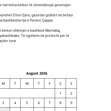
r narrativa kërkon të zëvendësojë qeverisjen
unohet Elton Qyno, gazetari goditet në befasi
a bashkëshortja e Florenc Çapjas
 kërkon shkrirjen e bashkisë Memaliaj,
yebashkiaku: Të ngrihemi në protestë për të
ejtën tonë
August 2026
M
T
W
T
F
S
S
1
2
3
4
5
6
7
8
9