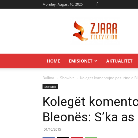
Monday, August 10, 2026
Zjarr.tv
HOME
EMISIONET
AKTUALITET
Ballina
Showbiz
Kolegët komentojnë pasurinë e Bl
Showbiz
Kolegët komento
Bleonës: S’ka as
01/10/2015