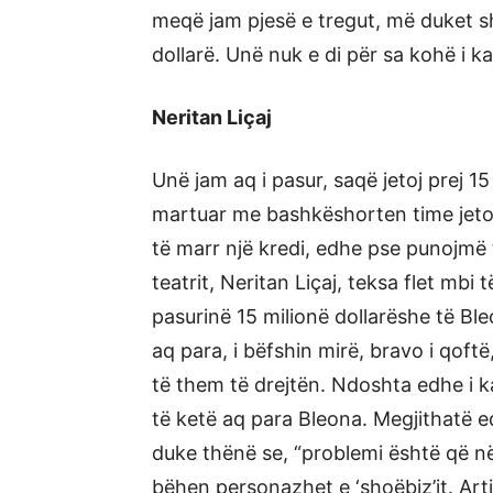
meqë jam pjesë e tregut, më duket sh
dollarë. Unë nuk e di për sa kohë i ka
Neritan Liçaj
Unë jam aq i pasur, saqë jetoj prej 1
martuar me bashkëshorten time jetoj
të marr një kredi, edhe pse punojmë të
teatrit, Neritan Liçaj, teksa flet mbi 
pasurinë 15 milionë dollarëshe të Ble
aq para, i bëfshin mirë, bravo i qof
të them të drejtën. Ndoshta edhe i ka
të ketë aq para Bleona. Megjithatë e
duke thënë se, “problemi është që në
bëhen personazhet e ‘shoëbiz’­it. Art