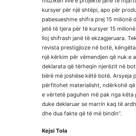
muzikën live e projekte janë të mjaft
kursyer për një shtëpi, apo për produ
pabesueshme shifra prej 15 milionë 
jetë të tjera për të kursyer 15 milion
lloj shifrash janë të ekzagjeruara. T
revista prestigjioze në botë, këngëta
një kërkim për vëmendjen që nuk e ar
deklarata që tërheqin njerëzit në bot
bërë më joshëse këtë botë. Arsyeja 
përfitohet materialisht, ndërkohë që
e vërtetë paguhen më pak nga këta 
duke deklaruar se marrin kaq të ardh
dhe dua fakte që të më bindin”.
Kejsi Tola