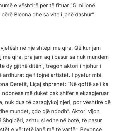
umë e vështirë për të fituar 15 milionë
 bërë Bleona dhe sa vite i janë dashur”.
5 vjetësh në një shtëpi me qira. Që kur jam
 me qira, pra jam aq i pasur sa nuk mundem
 dy gjithë ditën”, tregon aktori i njohur i
të ardhurat që fitojnë artistët. I pyetur mbi
ona Qeretit, Liçaj shprehet: “Në qoftë se i ka
të, ndonëse më duket pak shifër e ekzagjeruar
, nuk dua të paragjykoj njeri, por vështirë që
dhe mundet, çdo gjë ndodh”. Aktori vijon
 Shqipëri, ashtu si edhe në botë, të pasur
istët e vërtetë janë më të varfër. Beyonce