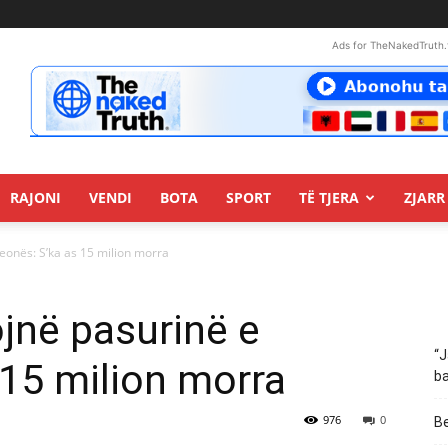
Ads for TheNakedTruth.
RAJONI
VENDI
BOTA
SPORT
TË TJERA
ZJARR 
eonës: S’ka as 15 milion morra
jnë pasurinë e
“J
 15 milion morra
ba
976
0
Be