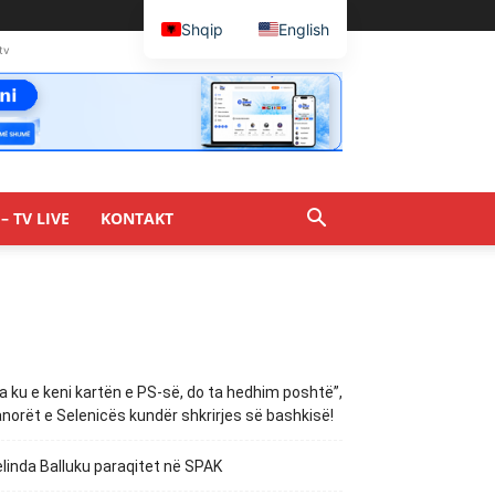
Shqip
English
tv
– TV LIVE
KONTAKT
a ku e keni kartën e PS-së, do ta hedhim poshtë”,
norët e Selenicës kundër shkrirjes së bashkisë!
linda Balluku paraqitet në SPAK