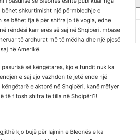
imi i pasurisë së Bleonës është publikuar nga
sh bëhet shkurtimisht një përmbledhje e
 se bëhet fjalë për shifra jo të vogla, edhe
ë rëndësi karrierës së saj në Shqipëri, mbase
eneruar të ardhurat më të mëdha dhe një pjesë
 saj në Amerikë.
ë pasurisë së këngëtares, kjo e fundit nuk ka
ndjen e saj ajo vazhdon të jetë ende një
aj këngëtarë e aktorë në Shqipëri, kanë rrëfyer
 të fitosh shifra të tilla në Shqipëri?!
jithë kjo bujë për lajmin e Bleonës e ka