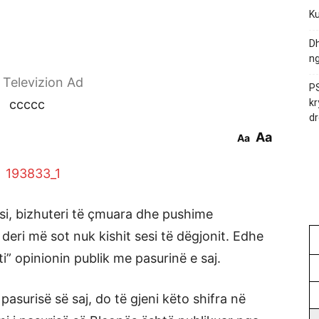
Ku
Dh
ng
r Televizion Ad
PS
ccccc
kr
dr
Aa
Aa
si, bizhuteri të çmuara dhe pushime
deri më sot nuk kishit sesi të dëgjonit. Edhe
i” opinionin publik me pasurinë e saj.
asurisë së saj, do të gjeni këto shifra në