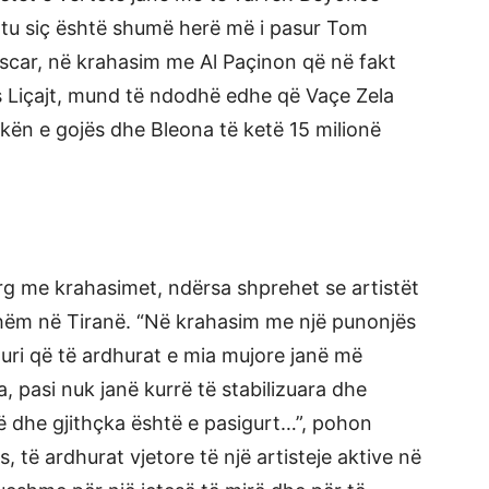
htu siç është shumë herë më i pasur Tom
Oscar, në krahasim me Al Paçinon që në fakt
 Liçajt, mund të ndodhë edhe që Vaçe Zela
kën e gojës dhe Bleona të ketë 15 milionë
g me krahasimet, ndërsa shprehet se artistët
shëm në Tiranë. “Në krahasim me një punonjës
uri që të ardhurat e mia mujore janë më
, pasi nuk janë kurrë të stabilizuara dhe
 dhe gjithçka është e pasigurt…”, pohon
, të ardhurat vjetore të një artisteje aktive në