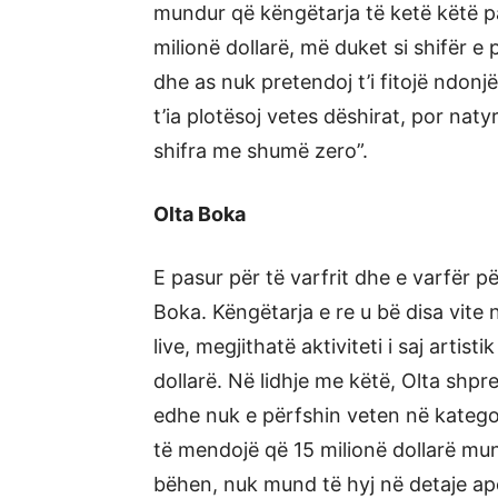
mundur që këngëtarja të ketë këtë p
milionë dollarë, më duket si shifër 
dhe as nuk pretendoj t’i fitojë ndo
t’ia plotësoj vetes dëshirat, por na
shifra me shumë zero”.
Olta Boka
E pasur për të varfrit dhe e varfër p
Boka. Këngëtarja e re u bë disa vite
live, megjithatë aktiviteti i saj artis
dollarë. Në lidhje me këtë, Olta shp
edhe nuk e përfshin veten në katego
të mendojë që 15 milionë dollarë mu
bëhen, nuk mund të hyj në detaje apo 