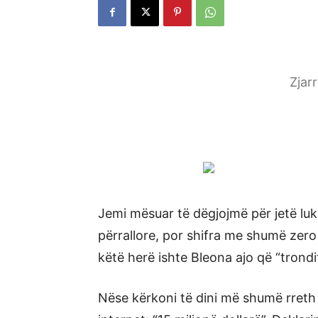
Zjar
Jemi mësuar të dëgjojmë për jetë luk
përrallore, por shifra me shumë zero 
këtë herë ishte Bleona ajo që “trondit
Nëse kërkoni të dini më shumë rreth p