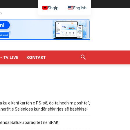
Shqip
English
tv
– TV LIVE
KONTAKT
a ku e keni kartën e PS-së, do ta hedhim poshtë”,
norët e Selenicës kundër shkrirjes së bashkisë!
linda Balluku paraqitet në SPAK