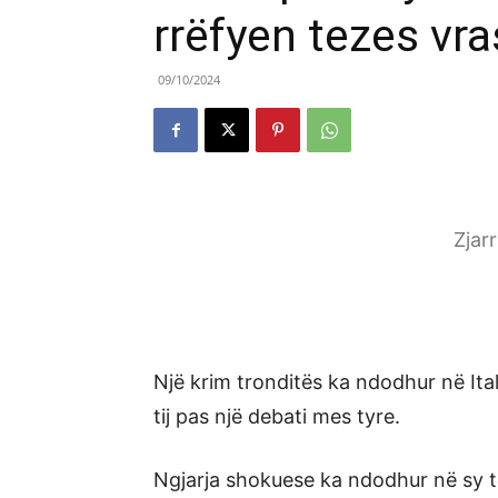
rrëfyen tezes vra
09/10/2024
Zjar
Një krim tronditës ka ndodhur në Ita
tij pas një debati mes tyre.
Ngjarja shokuese ka ndodhur në sy të