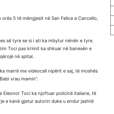
 orës 5 të mëngjesit në San Felice a Cancello,
zes së tyre se si i ati ka mbytur nënën e tyre.
lzim Toci pas krimit ka shkuar në banesën e
qërojë në spital.
ka marrë me videocall nipërit e saj, të moshës
 “Babi vrau mamin”.
Eleonor Toci ka njoftuar policinë italiane, të
je e kanë gjetur autorin duke u endur jashtë