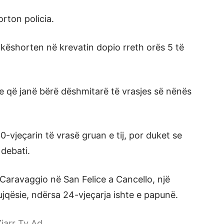
orton policia.
këshorten në krevatin dopio rreth orës 5 të
ve që janë bërë dëshmitarë të vrasjes së nënës
-vjeçarin të vrasë gruan e tij, por duket se
 debati.
a Caravaggio në San Felice a Cancello, një
ujqësie, ndërsa 24-vjeçarja ishte e papunë.
jarr Tv Ad