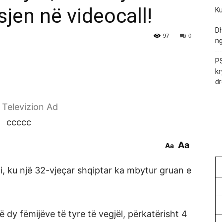
sjen në videocall!
Ku
Dh
97
0
ng
PS
kr
dr
r Televizion Ad
ccccc
Aa
Aa
li, ku një 32-vjeçar shqiptar ka mbytur gruan e
 dy fëmijëve të tyre të vegjël, përkatërisht 4