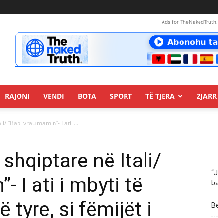
Ads for TheNakedTruth.
RAJONI
VENDI
BOTA
SPORT
TË TJERA
ZJARR 
i/ “Babi vrau mamin”- I ati i...
 shqiptare në Itali/
“J
- I ati i mbyti të
ba
 tyre, si fëmijët i
Be