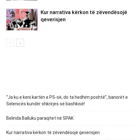
Kur narrativa kërkon të zëvendësojë
qeverisjen
“Ja ku e keni kartën e PS-së, do ta hedhim poshtë”, banorët e
Selenicës kundër shkrirjes së bashkisë!
Belinda Balluku paraqitet në SPAK
Kur narrativa kërkon të zëvendësojë qeverisjen