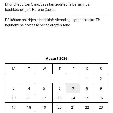
Dhunohet Elton Qyno, gazetari goditet në befasi nga
bashkëshortja e Florenc Çapjas
PS kërkon shkrirjen e bashkisë Memaliaj, kryebashkiaku: Të
ngrihemi në protestë për të drejtën tonë
August 2026
M
T
W
T
F
S
S
1
2
3
4
5
6
7
8
9
10
11
12
13
14
15
16
17
18
19
20
21
22
23