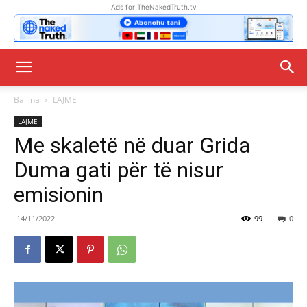
Ads for TheNakedTruth.tv
Ballina
LAJME
LAJME
Me skaletë në duar Grida
Duma gati për të nisur
emisionin
14/11/2022
99
0