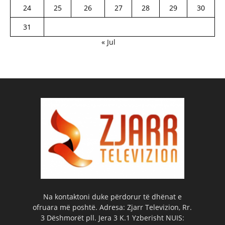
24
25
26
27
28
29
30
31
« Jul
Na kontaktoni duke përdorur të dhënat e
ofruara më poshtë. Adresa: Zjarr Televizion, Rr.
3 Dëshmorët pll. Jera 3 K.1 Yzberisht NUIS: