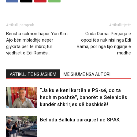
Artikulli paraprak
Artikulli tjetër
Berisha sulmon hapur Yuri Kim:
Grida Duma: Përçarja e
Ajo bën mbledhje nëpër
opozitës nuk nisi nga Edi
gjykata për të mbrojtur
Rama, por nga kjo ngjarje e
vjedhjet e Edi Ramës…
madhe
ARTIKUJ TË NGJASHËM
MË SHUMË NGA AUTORI
“Ja ku e keni kartën e PS-së, do ta
hedhim poshtë”, banorët e Selenicës
kundër shkrirjes së bashkisë!
Belinda Balluku paraqitet në SPAK