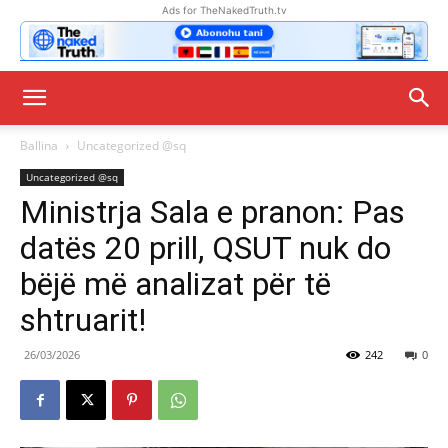
Ads for TheNakedTruth.tv
Ballina
Uncategorized @sq
Uncategorized @sq
Ministrja Sala e pranon: Pas
datës 20 prill, QSUT nuk do
bëjë më analizat për të
shtruarit!
26/03/2026
242
0