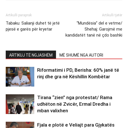
Artikulli paraprak
Artikulli tjetër
Tabaku: Salianji duhet të jetë
“Mundësia” del e vetme/
pjesë e garës për kryetar
Shehaj: Garojmë me
kandidatët tanë në çdo bashki
ARTIKUJ TË NGJASHËM
MË SHUMË NGA AUTORI
Riformatimi i PD, Berisha: 60% janë të
rinj dhe gra në Këshillin Kombëtar
Tirana “zien” nga protestat/ Rama
udhëton në Zvicër, Ermal Dredha i
mban valixhen
Fjala e plotë e Veliajt para Gjykatës