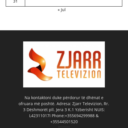
31
« Jul
Na kontaktoni duke përdorur të dhënat e
ofruara më poshtë. Adresa: Zjarr Televizion, Rr.
3 Dëshmorët pll. Jera 3 K.1 Yzberisht NUIS:
L42311017I Phone:+355694299988 &
+35544501520