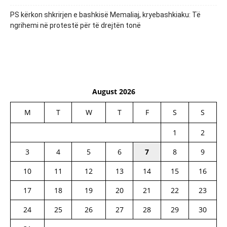
PS kërkon shkrirjen e bashkisë Memaliaj, kryebashkiaku: Të
ngrihemi në protestë për të drejtën tonë
August 2026
M
T
W
T
F
S
S
1
2
3
4
5
6
7
8
9
10
11
12
13
14
15
16
17
18
19
20
21
22
23
24
25
26
27
28
29
30