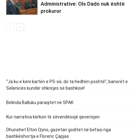
Administrative: Ols Dado nuk është
prokuror
“Ja ku e keni kartën e PS-së, do ta hedhim poshtë”, banorët e
Selenicës kundër shkrirjes së bashkisë!
Belinda Balluku paraqitet në SPAK
Kur narrativa kërkon të zëvendësojë qeverisjen
Dhunohet Elton Qyno, gazetari goditet në befasi nga
bashkëshortja e Florenc Çapjas