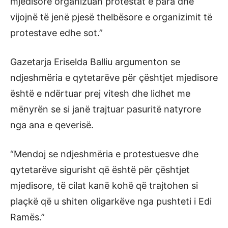
mjedisorë organizuan protestat e para dhe
vijojnë të jenë pjesë thelbësore e organizimit të
protestave edhe sot.”
Gazetarja Eriselda Balliu argumenton se
ndjeshmëria e qytetarëve për çështjet mjedisore
është e ndërtuar prej vitesh dhe lidhet me
mënyrën se si janë trajtuar pasuritë natyrore
nga ana e qeverisë.
“Mendoj se ndjeshmëria e protestuesve dhe
qytetarëve sigurisht që është për çështjet
mjedisore, të cilat kanë kohë që trajtohen si
plaçkë që u shiten oligarkëve nga pushteti i Edi
Ramës.”