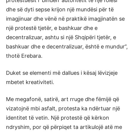
protestuesit i ‘binden’ autoritetit të një folësi
dhe së dyti sepse krijon një mundësi për të
imagjinuar dhe vënë në praktikë imagjinatën se
një protestë tjetër, e bashkuar dhe e
decentralizuar, ashtu si një Shqipëri tjetër, e
bashkuar dhe e decentralizuar, është e mundur”,
thotë Erebara.
Duket se elementi më dallues i kësaj lëvizjeje
mbetet kreativiteti.
Me megafonë, satirë, art rruge dhe fëmijë që
vizatojnë mbi asfalt, protesta ka ndërtuar një
identitet të vetin. Një protestë që kërkon
ndryshim, por që përpiqet ta artikulojë atë me