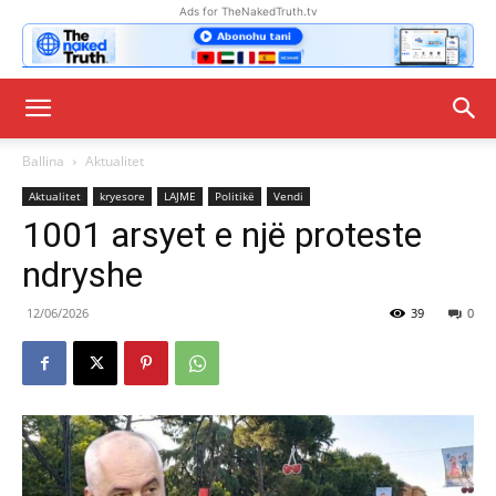
Ads for TheNakedTruth.tv
Ballina
Aktualitet
Aktualitet
kryesore
LAJME
Politikë
Vendi
1001 arsyet e një proteste
ndryshe
12/06/2026
39
0