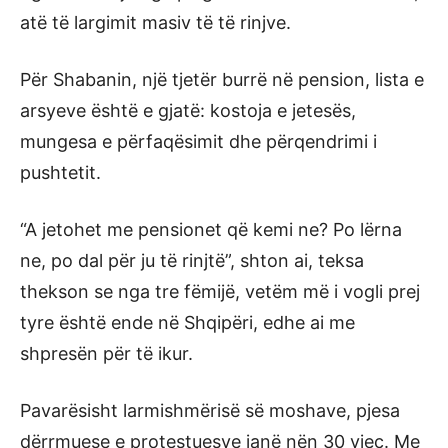
atë të largimit masiv të të rinjve.
Për Shabanin, një tjetër burrë në pension, lista e
arsyeve është e gjatë: kostoja e jetesës,
mungesa e përfaqësimit dhe përqendrimi i
pushtetit.
“A jetohet me pensionet që kemi ne? Po lërna
ne, po dal për ju të rinjtë”, shton ai, teksa
thekson se nga tre fëmijë, vetëm më i vogli prej
tyre është ende në Shqipëri, edhe ai me
shpresën për të ikur.
Pavarësisht larmishmërisë së moshave, pjesa
dërrmuese e protestuesve janë nën 30 vjeç. Me