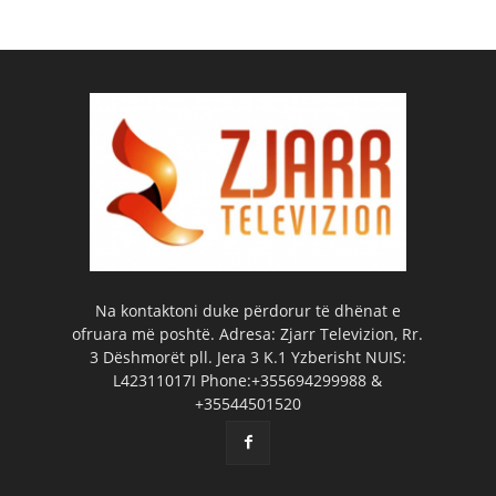
Na kontaktoni duke përdorur të dhënat e
ofruara më poshtë. Adresa: Zjarr Televizion, Rr.
3 Dëshmorët pll. Jera 3 K.1 Yzberisht NUIS:
L42311017I Phone:+355694299988 &
+35544501520