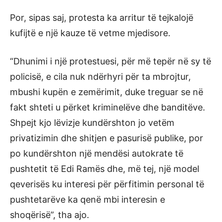
Por, sipas saj, protesta ka arritur të tejkalojë
kufijtë e një kauze të vetme mjedisore.
“Dhunimi i një protestuesi, për më tepër në sy të
policisë, e cila nuk ndërhyri për ta mbrojtur,
mbushi kupën e zemërimit, duke treguar se në
fakt shteti u përket kriminelëve dhe banditëve.
Shpejt kjo lëvizje kundërshton jo vetëm
privatizimin dhe shitjen e pasurisë publike, por
po kundërshton një mendësi autokrate të
pushtetit të Edi Ramës dhe, më tej, një model
qeverisës ku interesi për përfitimin personal të
pushtetarëve ka qenë mbi interesin e
shoqërisë”, tha ajo.