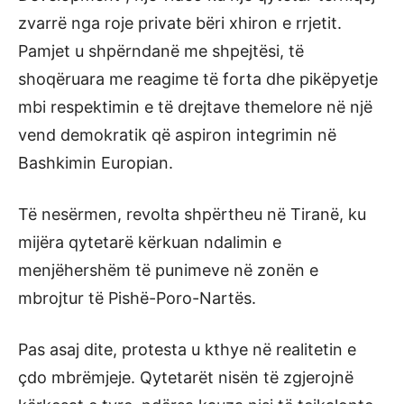
zvarrë nga roje private bëri xhiron e rrjetit.
Pamjet u shpërndanë me shpejtësi, të
shoqëruara me reagime të forta dhe pikëpyetje
mbi respektimin e të drejtave themelore në një
vend demokratik që aspiron integrimin në
Bashkimin Europian.
Të nesërmen, revolta shpërtheu në Tiranë, ku
mijëra qytetarë kërkuan ndalimin e
menjëhershëm të punimeve në zonën e
mbrojtur të Pishë-Poro-Nartës.
Pas asaj dite, protesta u kthye në realitetin e
çdo mbrëmjeje. Qytetarët nisën të zgjerojnë