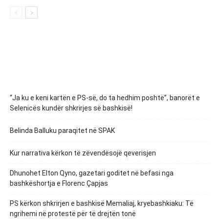
“Ja ku e keni kartën e PS-së, do ta hedhim poshtë”, banorët e
Selenicës kundër shkrirjes së bashkisë!
Belinda Balluku paraqitet në SPAK
Kur narrativa kërkon të zëvendësojë qeverisjen
Dhunohet Elton Qyno, gazetari goditet në befasi nga
bashkëshortja e Florenc Çapjas
PS kërkon shkrirjen e bashkisë Memaliaj, kryebashkiaku: Të
ngrihemi në protestë për të drejtën tonë