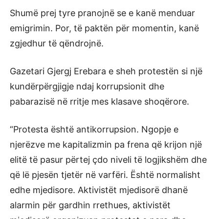
Shumë prej tyre pranojnë se e kanë menduar
emigrimin. Por, të paktën për momentin, kanë
zgjedhur të qëndrojnë.
Gazetari Gjergj Erebara e sheh protestën si një
kundërpërgjigje ndaj korrupsionit dhe
pabarazisë në rritje mes klasave shoqërore.
“Protesta është antikorrupsion. Ngopje e
njerëzve me kapitalizmin pa frena që krijon një
elitë të pasur përtej çdo niveli të logjikshëm dhe
që lë pjesën tjetër në varfëri. Është normalisht
edhe mjedisore. Aktivistët mjedisorë dhanë
alarmin për gardhin rrethues, aktivistët