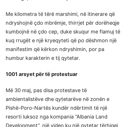
Me kilometra të tërë marshimi, në itinerare që
ndryshojnë çdo mbrëmje, thirrjet për dorëheqje
kumbojnë në çdo cep, duke skuqur me flamuj të
kuq rrugët e një kryeqyteti që po dëshmon një
manifestim që kërkon ndryshimin, por pa
humbur karakterin e tij qytetar.
1001 arsyet për të protestuar
Më 30 maj, pas disa protestave të
ambientalistëve dhe qytetarëve në zonën e
Pishë-Poro-Nartës kundër ndërtimit të një
resorti luksoz nga kompania “Albania Land
Development”, një video ku një qytetar tërhiqej