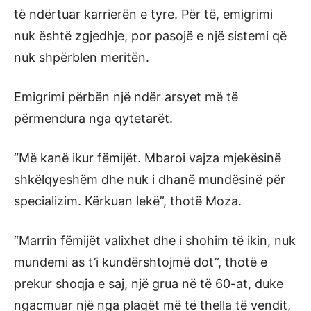
të ndërtuar karrierën e tyre. Për të, emigrimi
nuk është zgjedhje, por pasojë e një sistemi që
nuk shpërblen meritën.
Emigrimi përbën një ndër arsyet më të
përmendura nga qytetarët.
“Më kanë ikur fëmijët. Mbaroi vajza mjekësinë
shkëlqyeshëm dhe nuk i dhanë mundësinë për
specializim. Kërkuan lekë”, thotë Moza.
“Marrin fëmijët valixhet dhe i shohim të ikin, nuk
mundemi as t’i kundërshtojmë dot”, thotë e
prekur shoqja e saj, një grua në të 60-at, duke
ngacmuar një nga plagët më të thella të vendit,