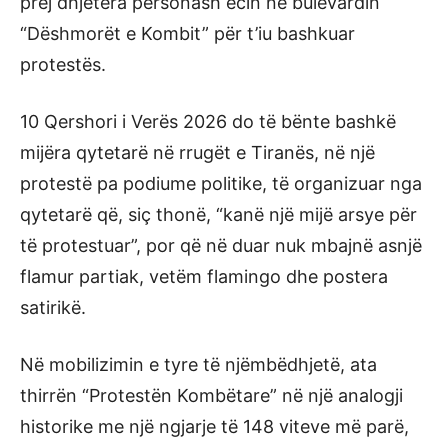
prej dhjetëra personash ecin në bulevardin
“Dëshmorët e Kombit” për t’iu bashkuar
protestës.
10 Qershori i Verës 2026 do të bënte bashkë
mijëra qytetarë në rrugët e Tiranës, në një
protestë pa podiume politike, të organizuar nga
qytetarë që, siç thonë, “kanë një mijë arsye për
të protestuar”, por që në duar nuk mbajnë asnjë
flamur partiak, vetëm flamingo dhe postera
satirikë.
Në mobilizimin e tyre të njëmbëdhjetë, ata
thirrën “Protestën Kombëtare” në një analogji
historike me një ngjarje të 148 viteve më parë,