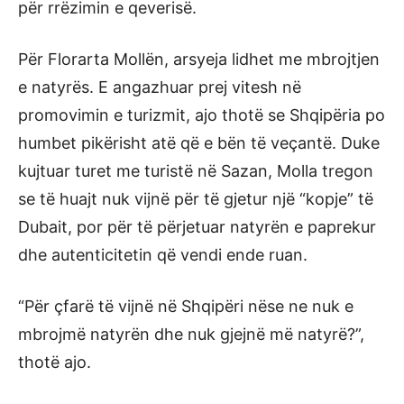
për rrëzimin e qeverisë.
Për Florarta Mollën, arsyeja lidhet me mbrojtjen
e natyrës. E angazhuar prej vitesh në
promovimin e turizmit, ajo thotë se Shqipëria po
humbet pikërisht atë që e bën të veçantë. Duke
kujtuar turet me turistë në Sazan, Molla tregon
se të huajt nuk vijnë për të gjetur një “kopje” të
Dubait, por për të përjetuar natyrën e paprekur
dhe autenticitetin që vendi ende ruan.
“Për çfarë të vijnë në Shqipëri nëse ne nuk e
mbrojmë natyrën dhe nuk gjejnë më natyrë?”,
thotë ajo.