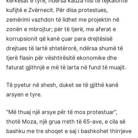
kërkesat e tyre, ndërsa kauza nisi të tejkalonte
kufijtë e Zvërnecit. Për disa protestues,
zemërimi vazhdon të lidhet me projektin në
zonën e mbrojtur; për të tjerë, me aferat e
korrupsionit që kanë çuar para drejtësisë
drejtues të lartë shtetërorë, ndërsa shumë të
tjerë flasin për vështirësitë ekonomike dhe
faturat gjithnjë e më të larta në fund të muajit.
Të pyetur në shesh, duket se të gjithë kanë
arsyen e tyre.
“Më thuaj një arsye për të mos protestuar”,
thotë Moza, një grua rreth të 65-ave, e cila së
bashku me tre shoqet e saj i bashkohet thirrjeve