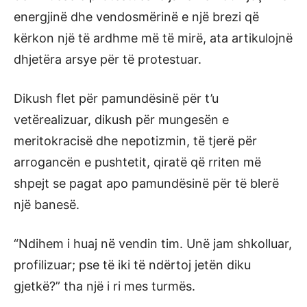
energjinë dhe vendosmërinë e një brezi që
kërkon një të ardhme më të mirë, ata artikulojnë
dhjetëra arsye për të protestuar.
Dikush flet për pamundësinë për t’u
vetërealizuar, dikush për mungesën e
meritokracisë dhe nepotizmin, të tjerë për
arrogancën e pushtetit, qiratë që rriten më
shpejt se pagat apo pamundësinë për të blerë
një banesë.
“Ndihem i huaj në vendin tim. Unë jam shkolluar,
profilizuar; pse të iki të ndërtoj jetën diku
gjetkë?” tha një i ri mes turmës.