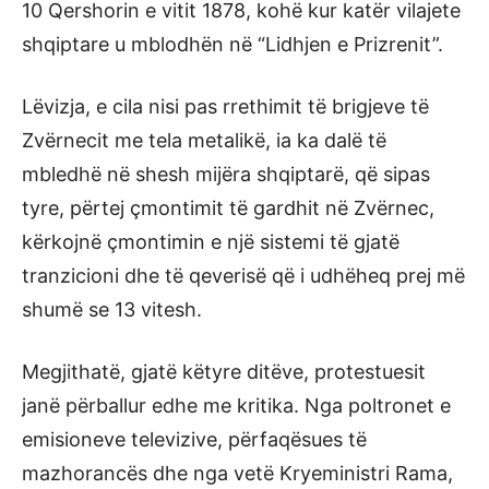
10 Qershorin e vitit 1878, kohë kur katër vilajete
shqiptare u mblodhën në “Lidhjen e Prizrenit”.
Lëvizja, e cila nisi pas rrethimit të brigjeve të
Zvërnecit me tela metalikë, ia ka dalë të
mbledhë në shesh mijëra shqiptarë, që sipas
tyre, përtej çmontimit të gardhit në Zvërnec,
kërkojnë çmontimin e një sistemi të gjatë
tranzicioni dhe të qeverisë që i udhëheq prej më
shumë se 13 vitesh.
Megjithatë, gjatë këtyre ditëve, protestuesit
janë përballur edhe me kritika. Nga poltronet e
emisioneve televizive, përfaqësues të
mazhorancës dhe nga vetë Kryeministri Rama,