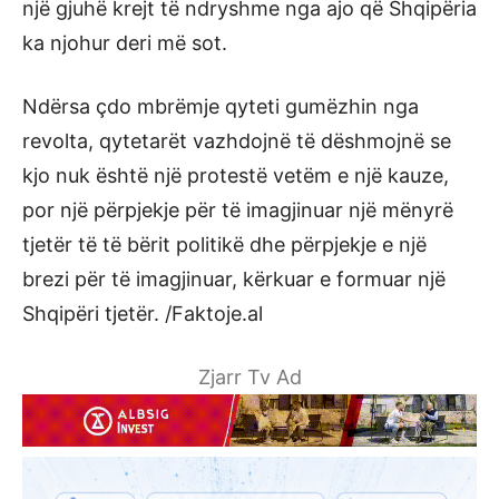
një gjuhë krejt të ndryshme nga ajo që Shqipëria
ka njohur deri më sot.
Ndërsa çdo mbrëmje qyteti gumëzhin nga
revolta, qytetarët vazhdojnë të dëshmojnë se
kjo nuk është një protestë vetëm e një kauze,
por një përpjekje për të imagjinuar një mënyrë
tjetër të të bërit politikë dhe përpjekje e një
brezi për të imagjinuar, kërkuar e formuar një
Shqipëri tjetër. /Faktoje.al
Zjarr Tv Ad