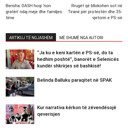
Berisha: DASH hoqi ‘non
Rrugët që bllokohen sot në
gratën’ ndaj meje dhe familjes
Tiranë për protestën dhe 35-
time
vjetorin e PS-së
ARTIKUJ TË NGJASHËM
MË SHUMË NGA AUTORI
“Ja ku e keni kartën e PS-së, do ta
hedhim poshtë”, banorët e Selenicës
kundër shkrirjes së bashkisë!
Belinda Balluku paraqitet në SPAK
Kur narrativa kërkon të zëvendësojë
qeverisjen