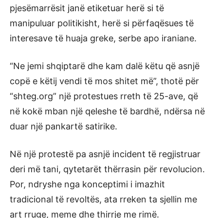
pjesëmarrësit janë etiketuar herë si të
manipuluar politikisht, herë si përfaqësues të
interesave të huaja greke, serbe apo iraniane.
“Ne jemi shqiptarë dhe kam dalë këtu që asnjë
copë e këtij vendi të mos shitet më”, thotë për
“shteg.org” një protestues rreth të 25-ave, që
në kokë mban një qeleshe të bardhë, ndërsa në
duar një pankartë satirike.
Në një protestë pa asnjë incident të regjistruar
deri më tani, qytetarët thërrasin për revolucion.
Por, ndryshe nga konceptimi i imazhit
tradicional të revoltës, ata rreken ta sjellin me
art rruge, meme dhe thirrje me rimë.