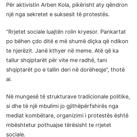
Për aktivistin Arben Kola, pikërisht aty qëndron
një nga sekretet e suksesit të protestës.
“Rrjetet sociale luajtën rolin kryesor. Pankartat
po bëhen çdo ditë e më shumë diçka që ndikon
te njerëzit. Janë kthyer në meme. Atë që ka
tallur shqiptarët për vite me radhë, tani
shqiptarët po e tallin deri në dorëheqje”, thotë
ai.
Në mungesë të strukturave tradicionale politike,
si dhe të një mbulimi jo gjithëpërfshirës nga
mediat kombëtare, organizimi i protestës është
mbështetur pothuajse tërësisht te rrjetet
sociale.