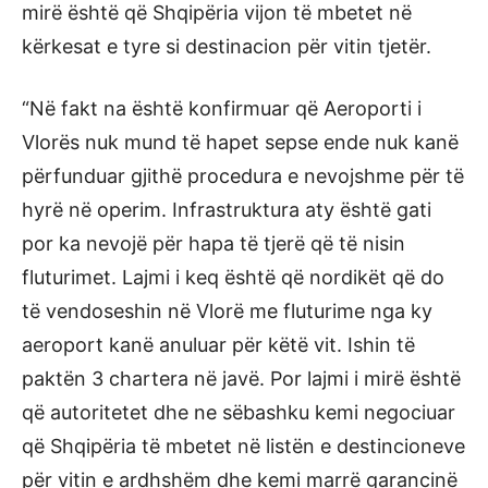
mirë është që Shqipëria vijon të mbetet në
kërkesat e tyre si destinacion për vitin tjetër.
“Në fakt na është konfirmuar që Aeroporti i
Vlorës nuk mund të hapet sepse ende nuk kanë
përfunduar gjithë procedura e nevojshme për të
hyrë në operim. Infrastruktura aty është gati
por ka nevojë për hapa të tjerë që të nisin
fluturimet. Lajmi i keq është që nordikët që do
të vendoseshin në Vlorë me fluturime nga ky
aeroport kanë anuluar për këtë vit. Ishin të
paktën 3 chartera në javë. Por lajmi i mirë është
që autoritetet dhe ne sëbashku kemi negociuar
që Shqipëria të mbetet në listën e destincioneve
për vitin e ardhshëm dhe kemi marrë garancinë