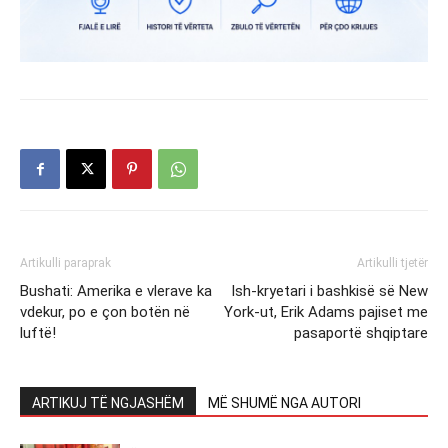
Artikulli paraprak
Artikulli tjetër
Bushati: Amerika e vlerave ka
Ish-kryetari i bashkisë së New
vdekur, po e çon botën në
York-ut, Erik Adams pajiset me
luftë!
pasaportë shqiptare
ARTIKUJ TË NGJASHËM
MË SHUMË NGA AUTORI