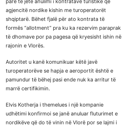
parë të jetë anulimi i kontratave turistike që
agjencitë nordike kishin me turoperatorët
shqiptarë. Bëhet fjalë për ato kontrata të
formës “allotment” pra ku ka rezervim paraprak
të dhomave por pa pagesa që kryesisht ishin në
rajonin e Vlorës.
Autoritet u kanë komunikuar këtë javë
turoperatorëve se hapja e aeroportit është e
pamundur të bëhej pasi ende nuk ka arritur të
marrë certifikimin.
Elvis Kotherja i themelues i një kompanie
udhëtimi konfirmoi se janë anuluar fluturimet e
nordikëve që do të vinin në Vlorë por se lajmi i