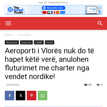
Ads for TheNakedTruth.tv
Ballina
Aktualitet
Aktualitet
kryesore
LAJME
Vendi
Aeroporti i Vlorës nuk do të
hapet këtë verë, anulohen
fluturimet me charter nga
vendet nordike!
10/04/2026
67
0