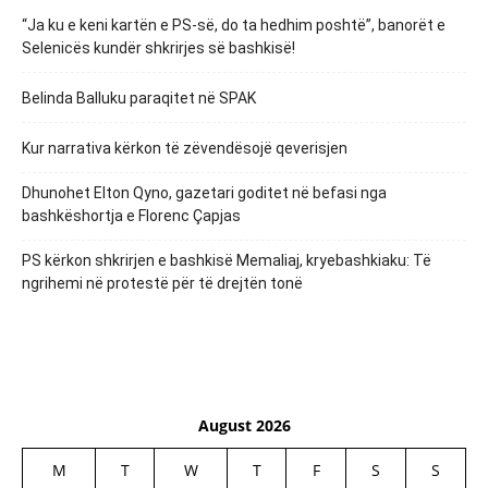
“Ja ku e keni kartën e PS-së, do ta hedhim poshtë”, banorët e
Selenicës kundër shkrirjes së bashkisë!
Belinda Balluku paraqitet në SPAK
Kur narrativa kërkon të zëvendësojë qeverisjen
Dhunohet Elton Qyno, gazetari goditet në befasi nga
bashkëshortja e Florenc Çapjas
PS kërkon shkrirjen e bashkisë Memaliaj, kryebashkiaku: Të
ngrihemi në protestë për të drejtën tonë
August 2026
M
T
W
T
F
S
S