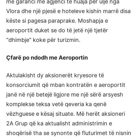
me garanci me agjenci të huaja për ulje nga
Vlora dhe një pjesë e hoteleve kishin marrë disa
këste si pagesa paraprake. Moshapja e
aeroportit duket se do të jetë një tjetër
“dhimbje” koke për turizmin.
Çfarë po ndodh me Aeroportin
Aktulakisht dy aksionerët kryesore të
konsorciumit që mban kontratën e aeroportit
janë në një betejë ligjore me një sërë arsyesh
komplekse teksa vetë qeveria ka qenë
vëzhguese e kësaj situate. Më herët aksioneri
2A Grup që ka aktualisht administrimin e
shoqërisë tha se synonte që fluturimet të nisnin