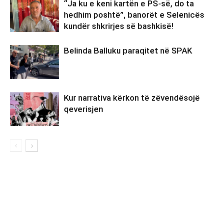
“Ja ku e keni kartën e PS-së, do ta
hedhim poshtë”, banorët e Selenicës
kundër shkrirjes së bashkisë!
Belinda Balluku paraqitet në SPAK
Kur narrativa kërkon të zëvendësojë
qeverisjen