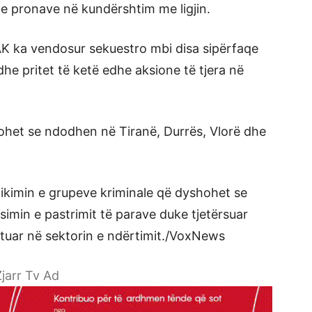
 e pronave në kundërshtim me ligjin.
K ka vendosur sekuestro mbi disa sipërfaqe
he pritet të ketë edhe aksione të tjera në
hohet se ndodhen në Tiranë, Durrës, Vlorë dhe
ikimin e grupeve kriminale që dyshohet se
simin e pastrimit të parave duke tjetërsuar
stuar në sektorin e ndërtimit./VoxNews
jarr Tv Ad