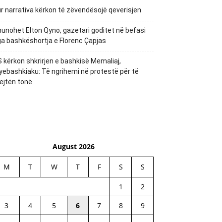
r narrativa kërkon të zëvendësojë qeverisjen
unohet Elton Qyno, gazetari goditet në befasi
a bashkëshortja e Florenc Çapjas
 kërkon shkrirjen e bashkisë Memaliaj,
yebashkiaku: Të ngrihemi në protestë për të
ejtën tonë
August 2026
M
T
W
T
F
S
S
1
2
3
4
5
6
7
8
9