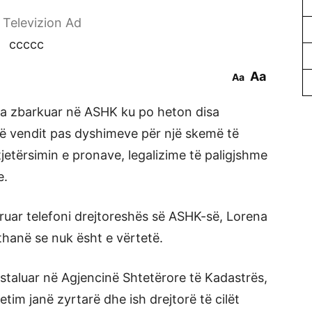
r Televizion Ad
ccccc
Aa
Aa
ka zbarkuar në ASHK ku po heton disa
të vendit pas dyshimeve për një skemë të
jetërsimin e pronave, legalizime të paligjshme
e.
truar telefoni drejtoreshës së ASHK-së, Lorena
hanë se nuk ësht e vërtetë.
taluar në Agjencinë Shtetërore të Kadastrës,
tim janë zyrtarë dhe ish drejtorë të cilët