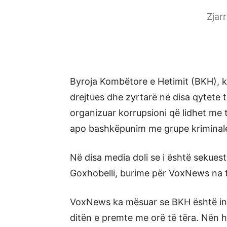
Zjar
Byroja Kombëtore e Hetimit (BKH), 
drejtues dhe zyrtarë në disa qytete 
organizuar korrupsioni që lidhet me t
apo bashkëpunim me grupe kriminal
Në disa media doli se i është sekues
Goxhobelli, burime për VoxNews na t
VoxNews ka mësuar se BKH është ins
ditën e premte me orë të tëra. Nën he