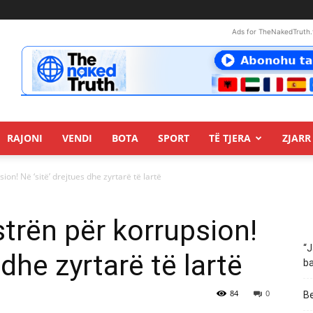
Ads for TheNakedTruth.
RAJONI
VENDI
BOTA
SPORT
TË TJERA
ZJARR 
on! Në ‘sitë’ drejtues dhe zyrtarë të lartë
rën për korrupsion!
“J
 dhe zyrtarë të lartë
ba
84
0
Be