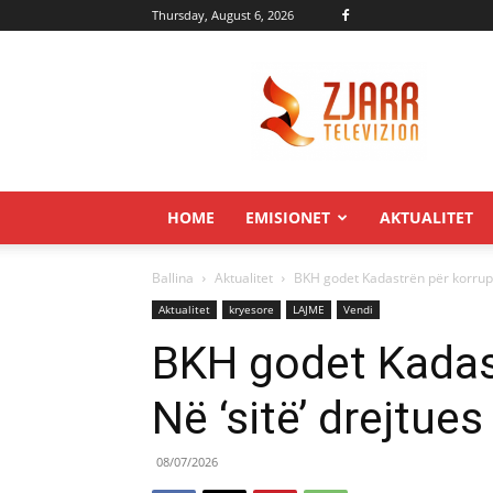
Thursday, August 6, 2026
Zjarr.tv
HOME
EMISIONET
AKTUALITET
Ballina
Aktualitet
BKH godet Kadastrën për korrupsi
Aktualitet
kryesore
LAJME
Vendi
BKH godet Kadast
Në ‘sitë’ drejtues
08/07/2026