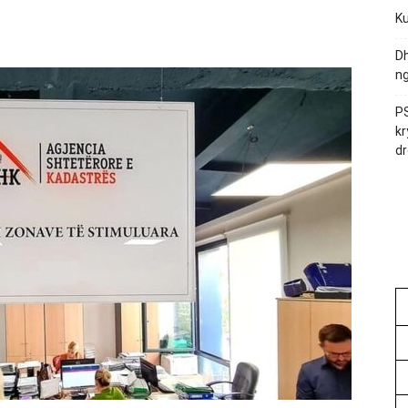
Ku
Dh
ng
PS
kr
dr