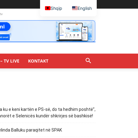
Shqip
English
tv
– TV LIVE
KONTAKT
a ku e keni kartën e PS-së, do ta hedhim poshtë”,
norët e Selenicës kundër shkrirjes së bashkisë!
linda Balluku paraqitet në SPAK