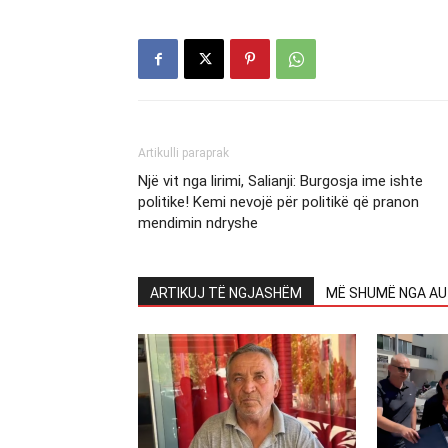
Artikulli paraprak
Një vit nga lirimi, Salianji: Burgosja ime ishte
politike! Kemi nevojë për politikë që pranon
mendimin ndryshe
ARTIKUJ TË NGJASHËM
MË SHUMË NGA AU