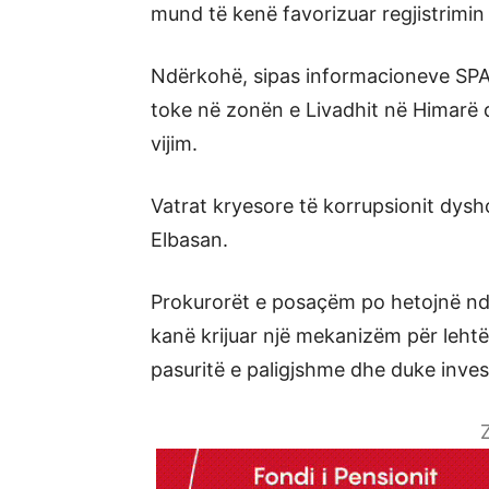
mund të kenë favorizuar regjistrimin
Ndërkohë, sipas informacioneve SPA
toke në zonën e Livadhit në Himarë d
vijim.
Vatrat kryesore të korrupsionit dys
Elbasan.
Prokurorët e posaçëm po hetojnë nd
kanë krijuar një mekanizëm për lehtë
pasuritë e paligjshme dhe duke inve
Z