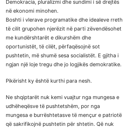
Demokracia, pluralizmi dhe sundimi i së drejtës
në ekonomi minohen.
Boshti i vlerave programatike dhe idealeve rreth
të cilit grupohen njerëzit në parti zëvendësohet
me kundërshtarët e dikurshëm dhe
oportunistët, të cilët, përfaqësojnë sot
pushtetin, më shumë sesa socialistët. E gjitha i
ngjan një loje tregu dhe jo logjikës demokratike.
Pikërisht ky është kurthi para nesh.
Ne shqiptarët nuk kemi vuajtur nga mungesa e
udhëheqësve të pushtetshëm, por nga
mungesa e burrështetasve të mençur e patriotë
që sakrifikojnë pushtetin për shtetin. Që nuk