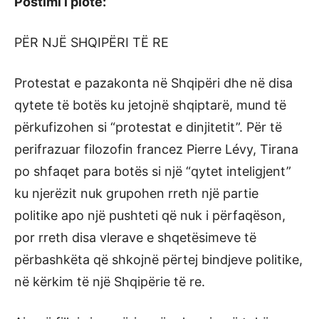
Postimi i plotë:
PËR NJË SHQIPËRI TË RE
Protestat e pazakonta në Shqipëri dhe në disa
qytete të botës ku jetojnë shqiptarë, mund të
përkufizohen si “protestat e dinjitetit”. Për të
perifrazuar filozofin francez Pierre Lévy, Tirana
po shfaqet para botës si një “qytet inteligjent”
ku njerëzit nuk grupohen rreth një partie
politike apo një pushteti që nuk i përfaqëson,
por rreth disa vlerave e shqetësimeve të
përbashkëta që shkojnë përtej bindjeve politike,
në kërkim të një Shqipërie të re.