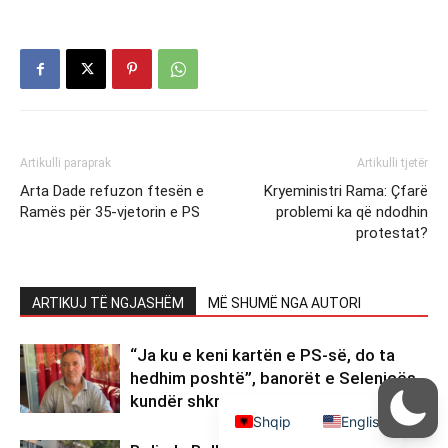
Artikulli paraprak
Artikulli tjetër
Arta Dade refuzon ftesën e
Kryeministri Rama: Çfarë
Ramës për 35-vjetorin e PS
problemi ka që ndodhin
protestat?
ARTIKUJ TË NGJASHËM
MË SHUMË NGA AUTORI
“Ja ku e keni kartën e PS-së, do ta
hedhim poshtë”, banorët e Selenicës
kundër shkrirjes së bashkisë!
Shqip
English