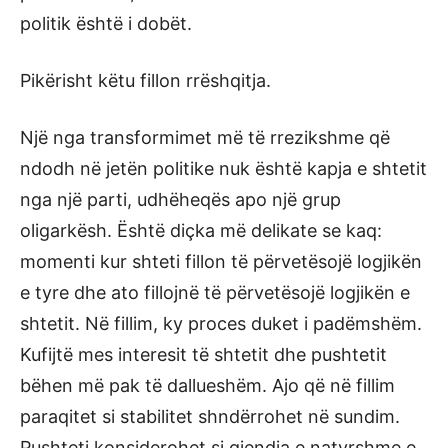
politik është i dobët.
Pikërisht këtu fillon rrëshqitja.
Një nga transformimet më të rrezikshme që
ndodh në jetën politike nuk është kapja e shtetit
nga një parti, udhëheqës apo një grup
oligarkësh. Është diçka më delikate se kaq:
momenti kur shteti fillon të përvetësojë logjikën
e tyre dhe ato fillojnë të përvetësojë logjikën e
shtetit. Në fillim, ky proces duket i padëmshëm.
Kufijtë mes interesit të shtetit dhe pushtetit
bëhen më pak të dallueshëm. Ajo që në fillim
paraqitet si stabilitet shndërrohet në sundim.
Pushteti konsiderohet si gjendja e natyrshme e