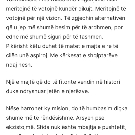
meritojnë të votojnë kundër dikujt. Meritojnë të
votojnë për një vizion. Të zgjedhin alternativën
që u jep më shumë besim për të ardhmen, por
edhe më shumë siguri për të tashmen.
Pikërisht këtu duhet të matet e majta e re të
cilën unë aspiroj. Me kërkesat e shqiptarëve
ndaj nesh.
Një e majtë që do të fitonte vendin në histori
duke ndryshuar jetën e njerëzve.
Nëse harrohet ky mision, do të humbasim diçka
shumë më të rëndësishme. Arsyen pse
ekzistojmë. Sfida nuk është mbajtja e pushtetit,