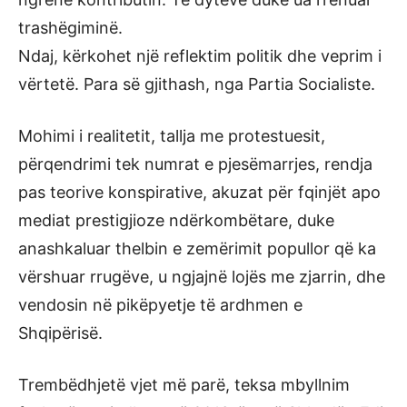
trashëgiminë.
Ndaj, kërkohet një reflektim politik dhe veprim i
vërtetë. Para së gjithash, nga Partia Socialiste.
Mohimi i realitetit, tallja me protestuesit,
përqendrimi tek numrat e pjesëmarrjes, rendja
pas teorive konspirative, akuzat për fqinjët apo
mediat prestigjioze ndërkombëtare, duke
anashkaluar thelbin e zemërimit popullor që ka
vërshuar rrugëve, u ngjajnë lojës me zjarrin, dhe
vendosin në pikëpyetje të ardhmen e
Shqipërisë.
Trembëdhjetë vjet më parë, teksa mbyllnim