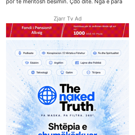
por të meritosh besimin. Çdo ditë. Nga e para
Zjarr Tv Ad