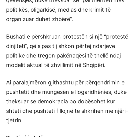
qeverisjes, duke theksuar se “partneriteti mes
politikës, oligarkisë, medias dhe krimit të
organizuar duhet zhbërë”.
Bushati e përshkruan protestën si një “protestë
dinjiteti”, që sipas tij shkon përtej ndarjeve
politike dhe tregon pakënaqësi të thellë ndaj
modelit aktual të zhvillimit në Shqipëri.
Ai paralajmëron gjithashtu për përqendrimin e
pushtetit dhe mungesën e llogaridhënies, duke
theksuar se demokracia po dobësohet kur
shteti dhe pushteti fillojnë të shkrihen me njëri-
tjetrin.