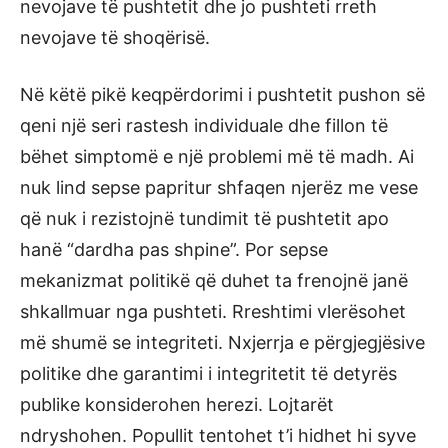
nevojave të pushtetit dhe jo pushteti rreth
nevojave të shoqërisë.
Në këtë pikë keqpërdorimi i pushtetit pushon së
qeni një seri rastesh individuale dhe fillon të
bëhet simptomë e një problemi më të madh. Ai
nuk lind sepse papritur shfaqen njerëz me vese
që nuk i rezistojnë tundimit të pushtetit apo
hanë “dardha pas shpine”. Por sepse
mekanizmat politikë që duhet ta frenojnë janë
shkallmuar nga pushteti. Rreshtimi vlerësohet
më shumë se integriteti. Nxjerrja e përgjegjësive
politike dhe garantimi i integritetit të detyrës
publike konsiderohen herezi. Lojtarët
ndryshohen. Popullit tentohet t’i hidhet hi syve