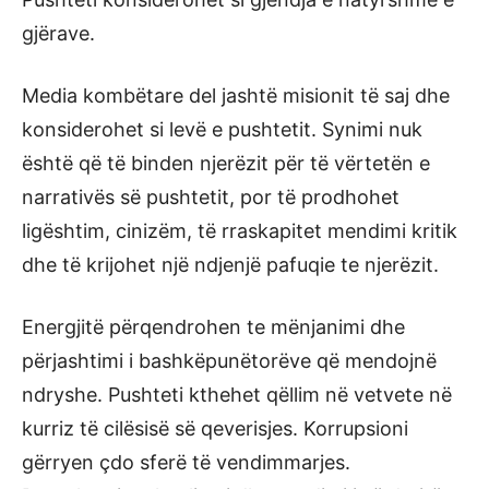
gjërave.
Media kombëtare del jashtë misionit të saj dhe
konsiderohet si levë e pushtetit. Synimi nuk
është që të binden njerëzit për të vërtetën e
narrativës së pushtetit, por të prodhohet
ligështim, cinizëm, të rraskapitet mendimi kritik
dhe të krijohet një ndjenjë pafuqie te njerëzit.
Energjitë përqendrohen te mënjanimi dhe
përjashtimi i bashkëpunëtorëve që mendojnë
ndryshe. Pushteti kthehet qëllim në vetvete në
kurriz të cilësisë së qeverisjes. Korrupsioni
gërryen çdo sferë të vendimmarjes.