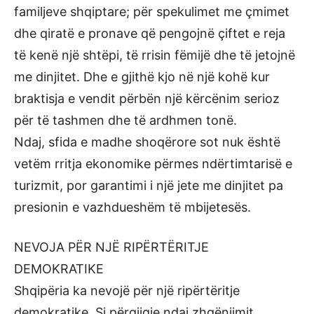
familjeve shqiptare; për spekulimet me çmimet
dhe qiratë e pronave që pengojnë çiftet e reja
të kenë një shtëpi, të rrisin fëmijë dhe të jetojnë
me dinjitet. Dhe e gjithë kjo në një kohë kur
braktisja e vendit përbën një kërcënim serioz
për të tashmen dhe të ardhmen tonë.
Ndaj, sfida e madhe shoqërore sot nuk është
vetëm rritja ekonomike përmes ndërtimtarisë e
turizmit, por garantimi i një jete me dinjitet pa
presionin e vazhdueshëm të mbijetesës.
NEVOJA PËR NJË RIPËRTËRITJE
DEMOKRATIKE
Shqipëria ka nevojë për një ripërtëritje
demokratike. Si përgjigje ndaj zhgënjimit,