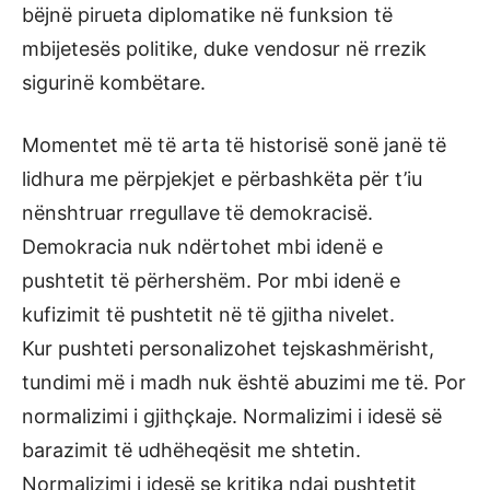
bëjnë pirueta diplomatike në funksion të
mbijetesës politike, duke vendosur në rrezik
sigurinë kombëtare.
Momentet më të arta të historisë sonë janë të
lidhura me përpjekjet e përbashkëta për t’iu
nënshtruar rregullave të demokracisë.
Demokracia nuk ndërtohet mbi idenë e
pushtetit të përhershëm. Por mbi idenë e
kufizimit të pushtetit në të gjitha nivelet.
Kur pushteti personalizohet tejskashmërisht,
tundimi më i madh nuk është abuzimi me të. Por
normalizimi i gjithçkaje. Normalizimi i idesë së
barazimit të udhëheqësit me shtetin.
Normalizimi i idesë se kritika ndaj pushtetit