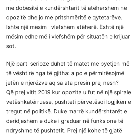
me dobësitë e kundërshtarit të atëhershëm në
opozitë dhe jo me pritshmëritë e qytetarëve.
Ishte një mësim i vlefshëm atëherë. Është një
mësim edhe më i vlefshëm për situatën e krijuar
sot.
Një parti serioze duhet të matet me pyetjen më
të vështirë nga të gjitha: a po e përmirësojmë
jetën e njerëzve aq sa ata presin prej nesh?
Që prej vitit 2019 kur opozita u fut në një spirale
vetëshkatërruese, pushteti përvetësoi logjikën e
tregut në politikë. Duke marrë kundërshtarët e
deridjeshëm e duke i graduar në funksione të
ndryshme të pushtetit. Prej një kohe të gjatë