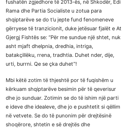
fushatën zgjedhore të 2013-ës, në Shkodër, Edi
Rama dhe Partia Socialiste u zotua para
shqiptarëve se do t’u jepte fund fenomeneve
gërryese të tranzicionit, duke jetësuar fjalët e At
Gjergj Fishtës se: “Për me sundue një shtet, nuk
asht mjaft dhelpnia, dredhia, intriga,
batakçillëku, rrena, tradhtia. Duhet nder, dije,
urti, burrni. Qe se çka duhet”!
Mbi këtë zotim të thjeshtë por të fuqishëm u
kërkuam shqiptarëve besimin për të qeverisur
dhe jo sunduar. Zotimin se do të ishim një parti
e ideve dhe idealeve, dhe jo e pushtetit si qëllim
në vetvete. Se do të punonim për drejtësinë
shoqërore, shtetin e së drejtës dhe