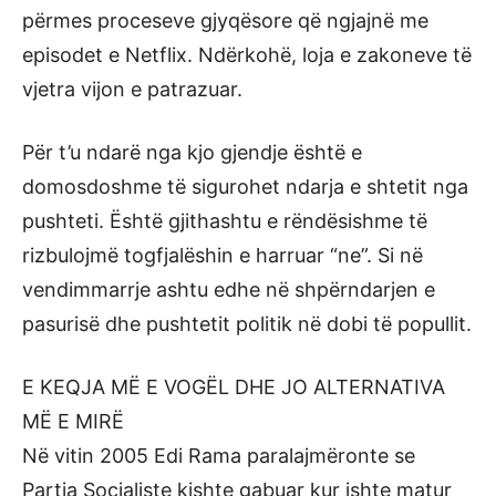
përmes proceseve gjyqësore që ngjajnë me
episodet e Netflix. Ndërkohë, loja e zakoneve të
vjetra vijon e patrazuar.
Për t’u ndarë nga kjo gjendje është e
domosdoshme të sigurohet ndarja e shtetit nga
pushteti. Është gjithashtu e rëndësishme të
rizbulojmë togfjalëshin e harruar “ne”. Si në
vendimmarrje ashtu edhe në shpërndarjen e
pasurisë dhe pushtetit politik në dobi të popullit.
E KEQJA MË E VOGËL DHE JO ALTERNATIVA
MË E MIRË
Në vitin 2005 Edi Rama paralajmëronte se
Partia Socialiste kishte gabuar kur ishte matur