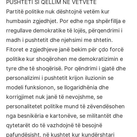
PUSHTETI SI QËLLIM NË VETVETE
Partitë politike nuk dështojnë vetëm kur
humbasin zgjedhjet. Por edhe nga shpërfillja e
rregullave demokratike të lojës, përqendrimi i
madh i pushtetit dhe njehsimi me shtetin.
Fitoret e zgjedhjeve janë bekim për çdo forcë
politike kur shoqërohen me demokratizimin e
tyre dhe të shoqërisë. Por qëndrimi i gjatë dhe
personalizimi i pushtetit krijon iluzionin se
modeli funksionon, se llogaridhënia dhe
korrigjimet nuk janë të nevojshme, se
personalitetet politike mund të zëvendësohen
nga besnikëria e kartonëve, se militantët dhe
qytetarët do të vazhdojnë të besojnë
pafundësisht, në kushtet kur kundërshtari