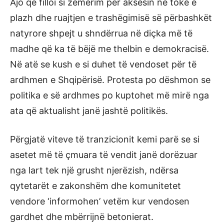
Ajo që filloi si zemërim për aksesin në tokë e
plazh dhe ruajtjen e trashëgimisë së përbashkët
natyrore shpejt u shndërrua në diçka më të
madhe që ka të bëjë me thelbin e demokracisë.
Në atë se kush e si duhet të vendoset për të
ardhmen e Shqipërisë. Protesta po dëshmon se
politika e së ardhmes po kuptohet më mirë nga
ata që aktualisht janë jashtë politikës.
Përgjatë viteve të tranzicionit kemi parë se si
asetet më të çmuara të vendit janë dorëzuar
nga lart tek një grusht njerëzish, ndërsa
qytetarët e zakonshëm dhe komunitetet
vendore ‘informohen’ vetëm kur vendosen
gardhet dhe mbërrijnë betonierat.