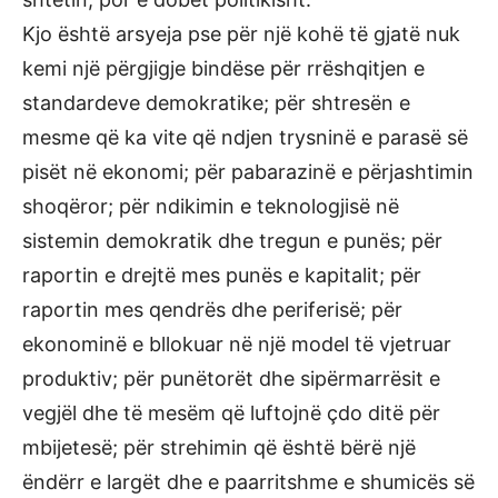
Kjo është arsyeja pse për një kohë të gjatë nuk
kemi një përgjigje bindëse për rrëshqitjen e
standardeve demokratike; për shtresën e
mesme që ka vite që ndjen trysninë e parasë së
pisët në ekonomi; për pabarazinë e përjashtimin
shoqëror; për ndikimin e teknologjisë në
sistemin demokratik dhe tregun e punës; për
raportin e drejtë mes punës e kapitalit; për
raportin mes qendrës dhe periferisë; për
ekonominë e bllokuar në një model të vjetruar
produktiv; për punëtorët dhe sipërmarrësit e
vegjël dhe të mesëm që luftojnë çdo ditë për
mbijetesë; për strehimin që është bërë një
ëndërr e largët dhe e paarritshme e shumicës së