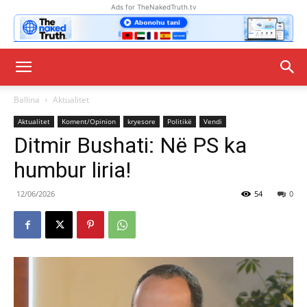
Ads for TheNakedTruth.tv
Ballina
Aktualitet
Aktualitet
Koment/Opinion
kryesore
Politikë
Vendi
Ditmir Bushati: Në PS ka
humbur liria!
12/06/2026
54
0