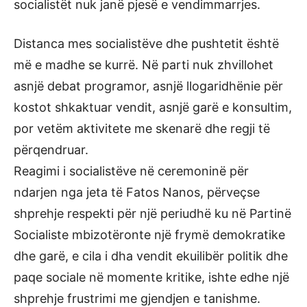
socialistët nuk janë pjesë e vendimmarrjes.
Distanca mes socialistëve dhe pushtetit është
më e madhe se kurrë. Në parti nuk zhvillohet
asnjë debat programor, asnjë llogaridhënie për
kostot shkaktuar vendit, asnjë garë e konsultim,
por vetëm aktivitete me skenarë dhe regji të
përqendruar.
Reagimi i socialistëve në ceremoninë për
ndarjen nga jeta të Fatos Nanos, përveçse
shprehje respekti për një periudhë ku në Partinë
Socialiste mbizotëronte një frymë demokratike
dhe garë, e cila i dha vendit ekuilibër politik dhe
paqe sociale në momente kritike, ishte edhe një
shprehje frustrimi me gjendjen e tanishme.