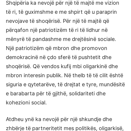
Shqipëria ka nevojë për një të majtë me vizion
të ri, të guximshme e me shpirt që u paraprin
nevojave të shoqërisë. Për një të majtë që
përqafon një patriotizëm të ri të lidhur në
mënyrë të pandashme me drejtësinë sociale.
Një patriotizëm që mbron dhe promovon
demokracinë në çdo sferë të pushtetit dhe
shoqërisë. Që vendos kufij mbi oligarkinë dhe
mbron interesin publik. Në thelb të të cilit është
siguria e qytetarëve, të drejtat e tyre, mundësitë
e barabarta për të gjithë, solidariteti dhe
kohezioni social.
Atdheu ynë ka nevojë për një shkundje dhe
zhbërje të partneritetit mes politikës, oligarkisë,