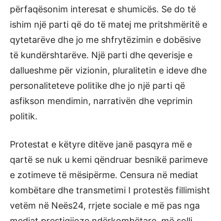
përfaqësonim interesat e shumicës. Se do të
ishim një parti që do të matej me pritshmëritë e
qytetarëve dhe jo me shfrytëzimin e dobësive
të kundërshtarëve. Një parti dhe qeverisje e
dallueshme për vizionin, pluralitetin e ideve dhe
personaliteteve politike dhe jo një parti që
asfikson mendimin, narrativën dhe veprimin
politik.
Protestat e këtyre ditëve janë pasqyra më e
qartë se nuk u kemi qëndruar besnikë parimeve
e zotimeve të mësipërme. Censura në mediat
kombëtare dhe transmetimi I protestës fillimisht
vetëm në Neës24, rrjete sociale e më pas nga
mediat prestigjioze ndërkombëtare, më solli