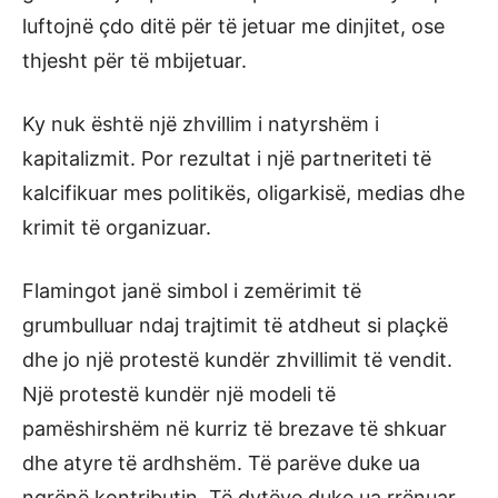
luftojnë çdo ditë për të jetuar me dinjitet, ose
thjesht për të mbijetuar.
Ky nuk është një zhvillim i natyrshëm i
kapitalizmit. Por rezultat i një partneriteti të
kalcifikuar mes politikës, oligarkisë, medias dhe
krimit të organizuar.
Flamingot janë simbol i zemërimit të
grumbulluar ndaj trajtimit të atdheut si plaçkë
dhe jo një protestë kundër zhvillimit të vendit.
Një protestë kundër një modeli të
pamëshirshëm në kurriz të brezave të shkuar
dhe atyre të ardhshëm. Të parëve duke ua
ngrënë kontributin. Të dytëve duke ua rrënuar