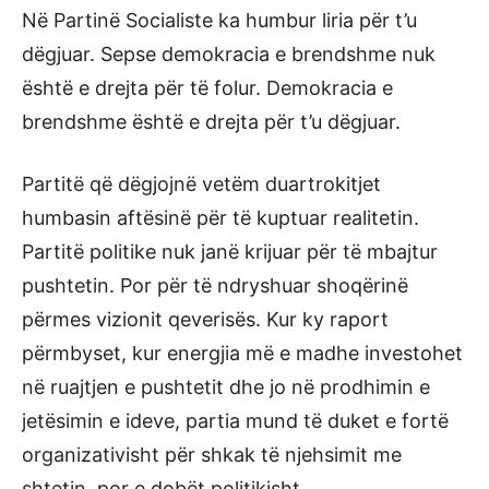
Në Partinë Socialiste ka humbur liria për t’u
dëgjuar. Sepse demokracia e brendshme nuk
është e drejta për të folur. Demokracia e
brendshme është e drejta për t’u dëgjuar.
Partitë që dëgjojnë vetëm duartrokitjet
humbasin aftësinë për të kuptuar realitetin.
Partitë politike nuk janë krijuar për të mbajtur
pushtetin. Por për të ndryshuar shoqërinë
përmes vizionit qeverisës. Kur ky raport
përmbyset, kur energjia më e madhe investohet
në ruajtjen e pushtetit dhe jo në prodhimin e
jetësimin e ideve, partia mund të duket e fortë
organizativisht për shkak të njehsimit me
shtetin, por e dobët politikisht.