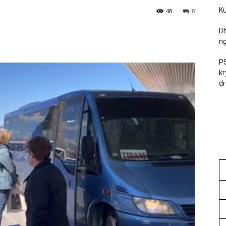
Ku
48
0
Dh
ng
PS
kr
dr