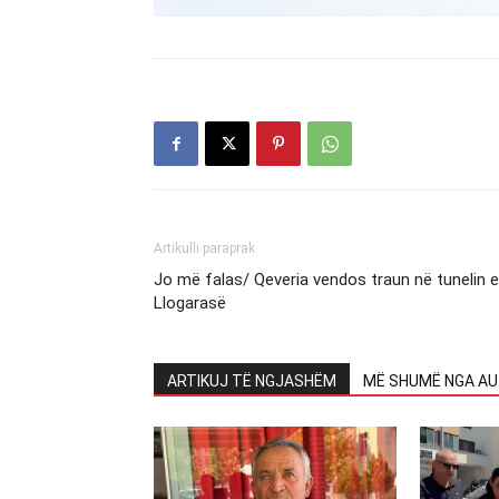
Artikulli paraprak
Jo më falas/ Qeveria vendos traun në tunelin e
Llogarasë
ARTIKUJ TË NGJASHËM
MË SHUMË NGA AU