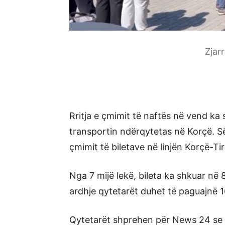
Zjar
Rritja e çmimit të naftës në vend ka 
transportin ndërqytetas në Korçë. Së 
çmimit të biletave në linjën Korçë-Ti
Nga 7 mijë lekë, bileta ka shkuar në 
ardhje qytetarët duhet të paguajnë 16
Qytetarët shprehen për News 24 se s