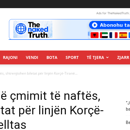
Ads for TheNakedTruth.
RAJONI
VENDI
BOTA
SPORT
TË TJERA
ZJARR 
tës, shtrenjtohen biletat për linjën Korçë-Tiranë...
 së çmimit të naftës,
“J
tat për linjën Korçë-
ba
lltas
Be