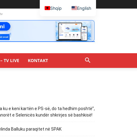
Shqip
English
tv
– TV LIVE
KONTAKT
a ku e keni kartën e PS-së, do ta hedhim poshtë”,
norët e Selenicës kundër shkrirjes së bashkisë!
linda Balluku paraqitet në SPAK