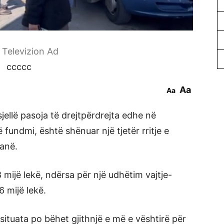
r Televizion Ad
ccccc
Aa
Aa
sjellë pasoja të drejtpërdrejta edhe në
fundmi, është shënuar një tjetër rritje e
ranë.
8 mijë lekë, ndërsa për një udhëtim vajtje-
 mijë lekë.
ituata po bëhet gjithnjë e më e vështirë për