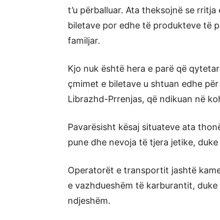
t’u përballuar. Ata theksojnë se rri
biletave por edhe të produkteve të
familjar.
Kjo nuk është hera e parë që qytetarët
çmimet e biletave u shtuan edhe pë
Librazhd-Prrenjas, që ndikuan në ko
Pavarësisht kësaj situateve ata thon
pune dhe nevoja të tjera jetike, duke
Operatorët e transportit jashtë kamer
e vazhdueshëm të karburantit, duke t
ndjeshëm.