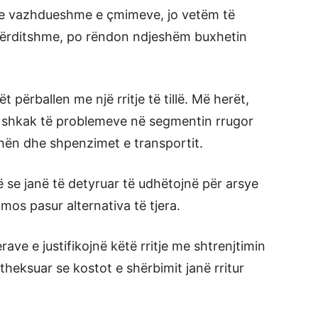
tja e vazhdueshme e çmimeve, jo vetëm të
 përditshme, po rëndon ndjeshëm buxhetin
 përballen me një rritje të tillë. Më herët,
r shkak të problemeve në segmentin rrugor
hën dhe shpenzimet e transportit.
ë se janë të detyruar të udhëtojnë për arsye
 mos pasur alternativa të tjera.
ave e justifikojnë këtë rritje me shtrenjtimin
heksuar se kostot e shërbimit janë rritur