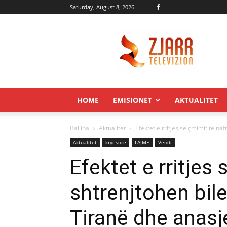
Saturday, August 8, 2026
Zjarr.tv
HOME
EMISIONET
AKTUALITET
Ballina
Aktualitet
Efektet e rritjes së çmimit të naf
Aktualitet
kryesore
LAJME
Vendi
Efektet e rritjes
shtrenjtohen bile
Tiranë dhe anasje