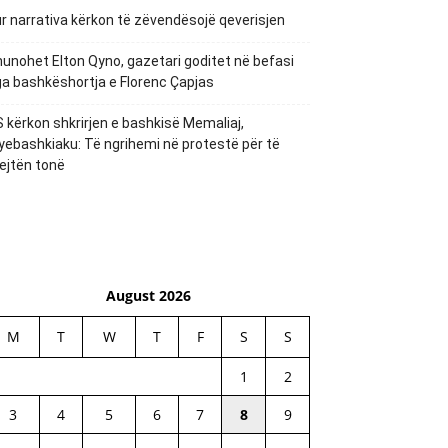
r narrativa kërkon të zëvendësojë qeverisjen
unohet Elton Qyno, gazetari goditet në befasi
a bashkëshortja e Florenc Çapjas
 kërkon shkrirjen e bashkisë Memaliaj,
yebashkiaku: Të ngrihemi në protestë për të
ejtën tonë
August 2026
M
T
W
T
F
S
S
1
2
3
4
5
6
7
8
9