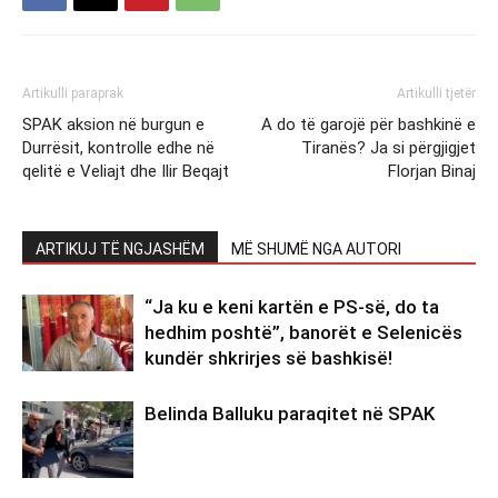
Artikulli paraprak
Artikulli tjetër
SPAK aksion në burgun e
A do të garojë për bashkinë e
Durrësit, kontrolle edhe në
Tiranës? Ja si përgjigjet
qelitë e Veliajt dhe Ilir Beqajt
Florjan Binaj
ARTIKUJ TË NGJASHËM
MË SHUMË NGA AUTORI
“Ja ku e keni kartën e PS-së, do ta
hedhim poshtë”, banorët e Selenicës
kundër shkrirjes së bashkisë!
Belinda Balluku paraqitet në SPAK