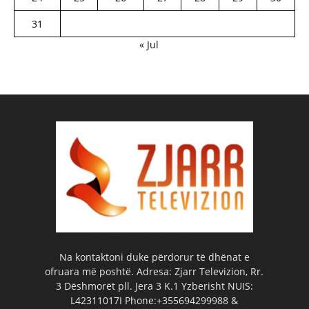
31
« Jul
Na kontaktoni duke përdorur të dhënat e
ofruara më poshtë. Adresa: Zjarr Televizion, Rr.
3 Dëshmorët pll. Jera 3 K.1 Yzberisht NUIS:
L42311017I Phone:+355694299988 &