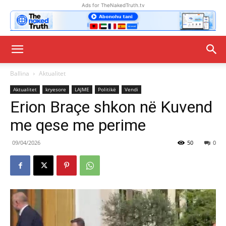
Ads for TheNakedTruth.tv
Ballina
Aktualitet
Aktualitet
kryesore
LAJME
Politikë
Vendi
Erion Braçe shkon në Kuvend
me qese me perime
09/04/2026
50
0