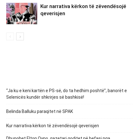
Kur narrativa kërkon të zëvendësojë
qeverisjen
“Ja ku e keni kartën e PS-së, do ta hedhim poshtë”, banorët e
Selenicës kundër shkrirjes së bashkisë!
Belinda Balluku paraqitet në SPAK
Kur narrativa kërkon të zëvendësojë qeverisjen
Dhunohet Elton Qyno, gazetari goditet në befasi nga