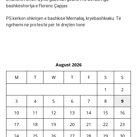
bashkëshortja e Florenc Çapjas
PS kërkon shkrirjen e bashkisë Memaliaj, kryebashkiaku: Të
ngrihemi në protestë për të drejtën tonë
August 2026
M
T
W
T
F
S
S
1
2
3
4
5
6
7
8
9
10
11
12
13
14
15
16
17
18
19
20
21
22
23
24
25
26
27
28
29
30