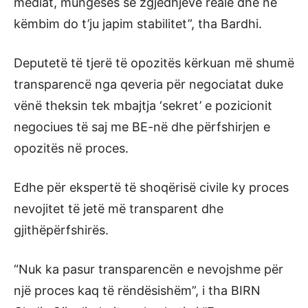
mediat, mungesës së zgjedhjeve reale dhe në
këmbim do t’ju japim stabilitet”, tha Bardhi.
Deputetë të tjerë të opozitës kërkuan më shumë
transparencë nga qeveria për negociatat duke
vënë theksin tek mbajtja ‘sekret’ e pozicionit
negociues të saj me BE-në dhe përfshirjen e
opozitës në proces.
Edhe për ekspertë të shoqërisë civile ky proces
nevojitet të jetë më transparent dhe
gjithëpërfshirës.
“Nuk ka pasur transparencën e nevojshme për
një proces kaq të rëndësishëm”, i tha BIRN