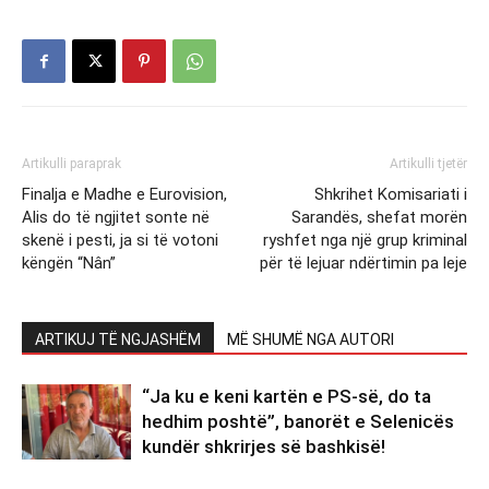
Artikulli paraprak
Artikulli tjetër
Finalja e Madhe e Eurovision,
Shkrihet Komisariati i
Alis do të ngjitet sonte në
Sarandës, shefat morën
skenë i pesti, ja si të votoni
ryshfet nga një grup kriminal
këngën “Nân”
për të lejuar ndërtimin pa leje
ARTIKUJ TË NGJASHËM
MË SHUMË NGA AUTORI
“Ja ku e keni kartën e PS-së, do ta
hedhim poshtë”, banorët e Selenicës
kundër shkrirjes së bashkisë!