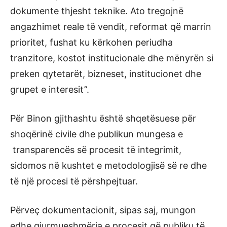
dokumente thjesht teknike. Ato tregojnë
angazhimet reale të vendit, reformat që marrin
prioritet, fushat ku kërkohen periudha
tranzitore, kostot institucionale dhe mënyrën si
preken qytetarët, bizneset, institucionet dhe
grupet e interesit”.
Për Binon gjithashtu është shqetësuese për
shoqërinë civile dhe publikun mungesa e
transparencës së procesit të integrimit,
sidomos në kushtet e metodologjisë së re dhe
të një procesi të përshpejtuar.
Përveç dokumentacionit, sipas saj, mungon
edhe gjurmueshmëria e procesit që publiku të