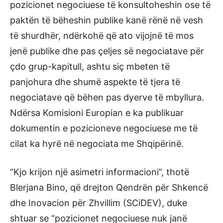
pozicionet negociuese të konsultoheshin ose të
paktën të bëheshin publike kanë rënë në vesh
të shurdhër, ndërkohë që ato vijojnë të mos
jenë publike dhe pas çeljes së negociatave për
çdo grup-kapitull, ashtu siç mbeten të
panjohura dhe shumë aspekte të tjera të
negociatave që bëhen pas dyerve të mbyllura.
Ndërsa Komisioni Europian e ka publikuar
dokumentin e pozicioneve negociuese me të
cilat ka hyrë në negociata me Shqipërinë.
“Kjo krijon një asimetri informacioni”, thotë
Blerjana Bino, që drejton Qendrën për Shkencë
dhe Inovacion për Zhvillim (SCiDEV), duke
shtuar se “pozicionet negociuese nuk janë