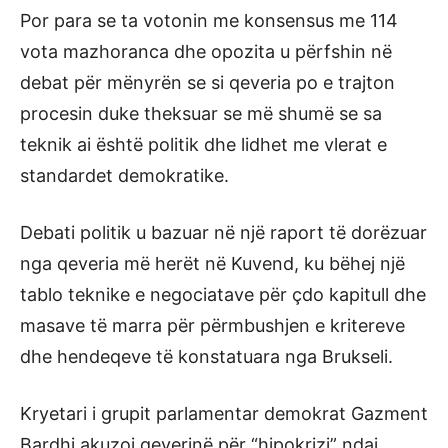
Por para se ta votonin me konsensus me 114
vota mazhoranca dhe opozita u përfshin në
debat për mënyrën se si qeveria po e trajton
procesin duke theksuar se më shumë se sa
teknik ai është politik dhe lidhet me vlerat e
standardet demokratike.
Debati politik u bazuar në një raport të dorëzuar
nga qeveria më herët në Kuvend, ku bëhej një
tablo teknike e negociatave për çdo kapitull dhe
masave të marra për përmbushjen e kritereve
dhe hendeqeve të konstatuara nga Brukseli.
Kryetari i grupit parlamentar demokrat Gazment
Bardhi akuzoi qeverinë për “hipokrizi” ndaj