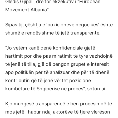
Gledis Gjipali, drejtor ekzekutiv i “European
Movement Albania”
Sipas tij, çështja e ‘pozicioneve negociues’ është
shumë e rëndësishme të jetë transparente.
“Jo vetëm kanë qenë konfidenciale gjatë
hartimit por dhe pas miratimit të tyre vazhdojnë
të jenë të tilla, gjë që pengon grupet e interesit
apo politikën për të analizuar dhe për të dhënë
kontributin që të jenë vërtet pozicione
kombëtare të Shqipërisë në proces”, shton ai.
Kjo mungesë transparencë e bën procesin që të
mos jetë i hapur ndaj aktorëve të tjerë vlerëson