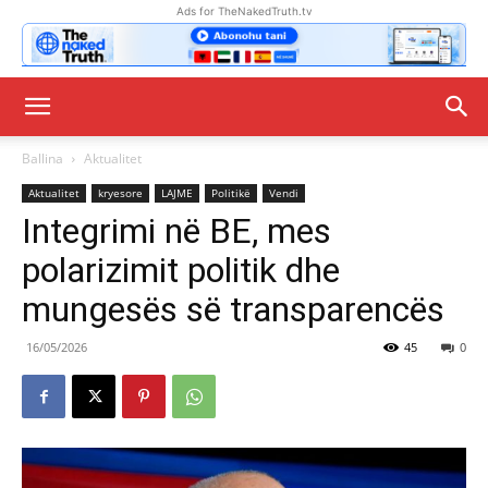
Ads for TheNakedTruth.tv
Ballina
Aktualitet
Aktualitet
kryesore
LAJME
Politikë
Vendi
Integrimi në BE, mes
polarizimit politik dhe
mungesës së transparencës
16/05/2026
45
0