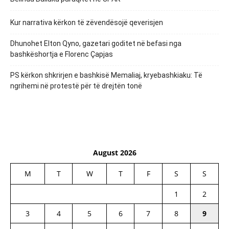
Kur narrativa kërkon të zëvendësojë qeverisjen
Dhunohet Elton Qyno, gazetari goditet në befasi nga
bashkëshortja e Florenc Çapjas
PS kërkon shkrirjen e bashkisë Memaliaj, kryebashkiaku: Të
ngrihemi në protestë për të drejtën tonë
August 2026
M
T
W
T
F
S
S
1
2
3
4
5
6
7
8
9