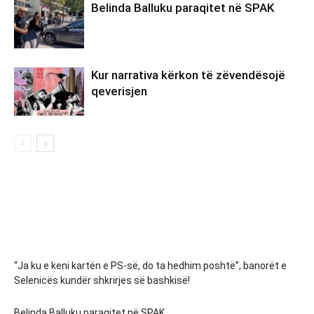
Belinda Balluku paraqitet në SPAK
Kur narrativa kërkon të zëvendësojë
qeverisjen
“Ja ku e keni kartën e PS-së, do ta hedhim poshtë”, banorët e
Selenicës kundër shkrirjes së bashkisë!
Belinda Balluku paraqitet në SPAK