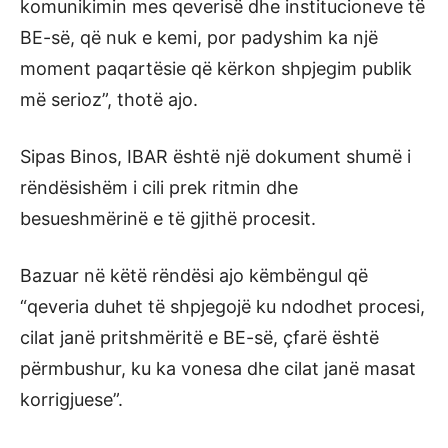
komunikimin mes qeverisë dhe institucioneve të
BE-së, që nuk e kemi, por padyshim ka një
moment paqartësie që kërkon shpjegim publik
më serioz”, thotë ajo.
Sipas Binos, IBAR është një dokument shumë i
rëndësishëm i cili prek ritmin dhe
besueshmërinë e të gjithë procesit.
Bazuar në këtë rëndësi ajo këmbëngul që
“qeveria duhet të shpjegojë ku ndodhet procesi,
cilat janë pritshmëritë e BE-së, çfarë është
përmbushur, ku ka vonesa dhe cilat janë masat
korrigjuese”.