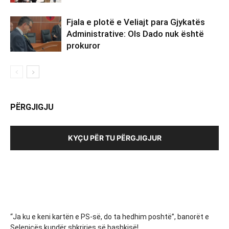
Fjala e plotë e Veliajt para Gjykatës
Administrative: Ols Dado nuk është
prokuror
PËRGJIGJU
KYÇU PËR TU PËRGJIGJUR
“Ja ku e keni kartën e PS-së, do ta hedhim poshtë”, banorët e
Selenicës kundër shkrirjes së bashkisë!