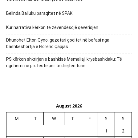
Belinda Balluku paraqitet në SPAK
Kur narrativa kërkon të zëvendësojë qeverisjen
Dhunohet Elton Qyno, gazetari goditet në befasi nga
bashkëshortja e Florenc Çapjas
PS kërkon shkrirjen e bashkisë Memaliaj, kryebashkiaku: Të
ngrihemi në protestë për të drejtën tonë
August 2026
M
T
W
T
F
S
S
1
2