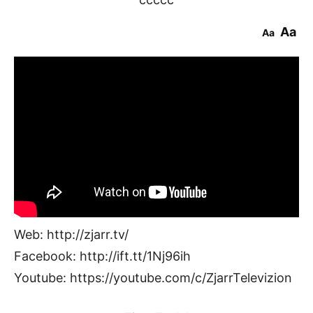
Aa
Aa
Web: http://zjarr.tv/
Facebook: http://ift.tt/1Nj96ih
Youtube: https://youtube.com/c/ZjarrTelevizion