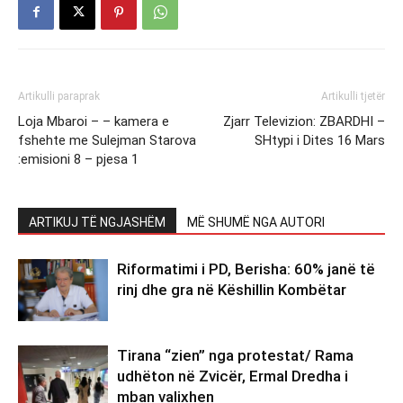
Artikulli paraprak
Artikulli tjetër
Loja Mbaroi – – kamera e
Zjarr Televizion: ZBARDHI –
fshehte me Sulejman Starova
SHtypi i Dites 16 Mars
:emisioni 8 – pjesa 1
ARTIKUJ TË NGJASHËM
MË SHUMË NGA AUTORI
Riformatimi i PD, Berisha: 60% janë të
rinj dhe gra në Këshillin Kombëtar
Tirana “zien” nga protestat/ Rama
udhëton në Zvicër, Ermal Dredha i
mban valixhen