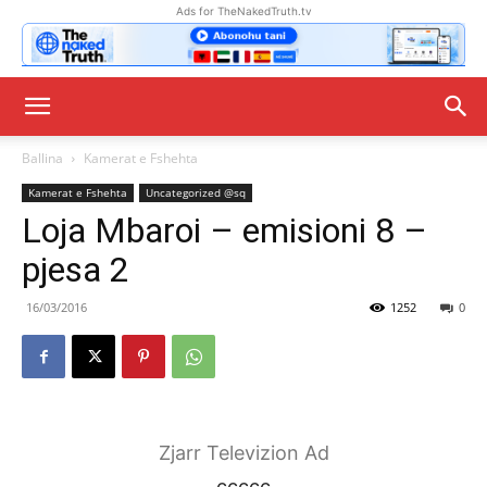
Ads for TheNakedTruth.tv
Ballina
Kamerat e Fshehta
Kamerat e Fshehta
Uncategorized @sq
Loja Mbaroi – emisioni 8 –
pjesa 2
16/03/2016
1252
0
Zjarr Televizion Ad
ccccc