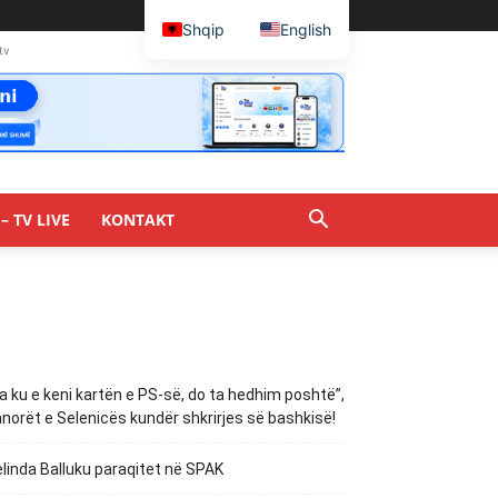
Shqip
English
tv
– TV LIVE
KONTAKT
a ku e keni kartën e PS-së, do ta hedhim poshtë”,
norët e Selenicës kundër shkrirjes së bashkisë!
linda Balluku paraqitet në SPAK