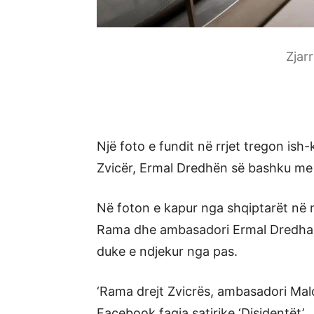
Zjar
Një foto e fundit në rrjet tregon ish
Zvicër, Ermal Dredhën së bashku me 
Në foton e kapur nga shqiptarët në nj
Rama dhe ambasadori Ermal Dredha, k
duke e ndjekur nga pas.
‘Rama drejt Zvicrës, ambasadori Mal
Facebook faqja satirike ‘Disidentët’.