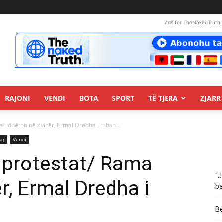
Ads for TheNakedTruth.
RAJONI
VENDI
BOTA
SPORT
TË TJERA
ZJARR 
a udhëton në Zvicër, Ermal Dredha i mban...
sq
Vendi
a protestat/ Rama
“J
r, Ermal Dredha i
ba
Be