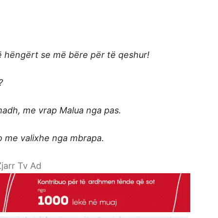
hëngërt se më bëre për të qeshur!
?
madh, me vrap Malua nga pas.
o me valixhe nga mbrapa.
jarr Tv Ad