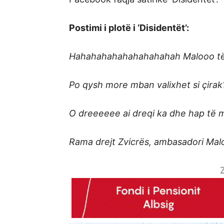
Postimi i plotë i ‘Disidentët’:
Hahahahahahahahahahah Malooo të 
Po qysh more mban valixhet si çirak
O dreeeeee ai dreqi ka dhe hap të 
Rama drejt Zvicrës, ambasadori Mal
Z