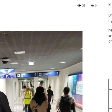
Ku
36
0
Dh
ng
PS
kr
dr