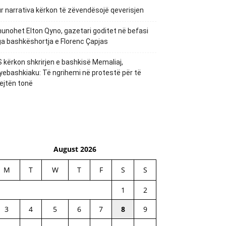
r narrativa kërkon të zëvendësojë qeverisjen
unohet Elton Qyno, gazetari goditet në befasi
a bashkëshortja e Florenc Çapjas
 kërkon shkrirjen e bashkisë Memaliaj,
yebashkiaku: Të ngrihemi në protestë për të
ejtën tonë
August 2026
M
T
W
T
F
S
S
1
2
3
4
5
6
7
8
9