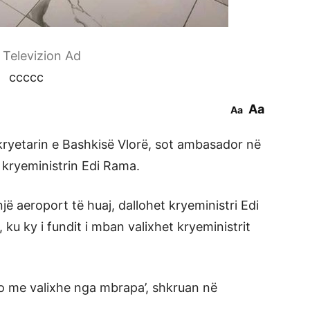
r Televizion Ad
ccccc
Aa
Aa
-kryetarin e Bashkisë Vlorë, sot ambasador në
kryeministrin Edi Rama.
ë aeroport të huaj, dallohet kryeministri Edi
u ky i fundit i mban valixhet kryeministrit
o me valixhe nga mbrapa’, shkruan në