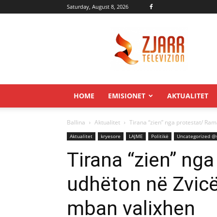
Saturday, August 8, 2026
Zjarr.tv
HOME
EMISIONET
AKTUALITET
Ballina
Aktualitet
Tirana “zien” nga protestat/ Ram
Aktualitet
kryesore
LAJME
Politikë
Uncategorized @
Tirana “zien” ng
udhëton në Zvicë
mban valixhen