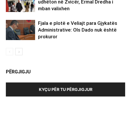
udhëton në Zvicër, Ermal Dredha i
mban valixhen
Fjala e plotë e Veliajt para Gjykatës
Administrative: Ols Dado nuk është
prokuror
PËRGJIGJU
KYÇU PËR TU PËRGJIGJUR