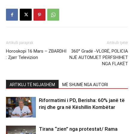
Artikulli paraprak
Artikulli tjetër
Horoskopi 16 Mars – ZBARDHI
360° Gradë -VLORË, POLICIA
: Zjarr Televizion
NJË AUTOMJET PËRFSHIHET
NGA FLAKËT
ARTIKUJ TË NGJASHËM
MË SHUMË NGA AUTORI
Riformatimi i PD, Berisha: 60% janë të
rinj dhe gra në Këshillin Kombëtar
Tirana “zien” nga protestat/ Rama