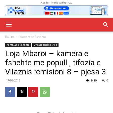
Ads for TheNakedTruth.tv
Ballina
Kamerat e Fshehta
Kamerat e Fshehta
Uncategorized @sq
Loja Mbaroi – kamera e
fshehte me popull , tifozia e
Vllaznis :emisioni 8 – pjesa 3
17/03/2016
1410
0