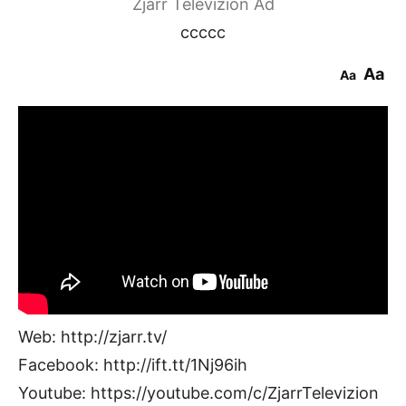
Zjarr Televizion Ad
ccccc
Aa
Aa
Web: http://zjarr.tv/
Facebook: http://ift.tt/1Nj96ih
Youtube: https://youtube.com/c/ZjarrTelevizion