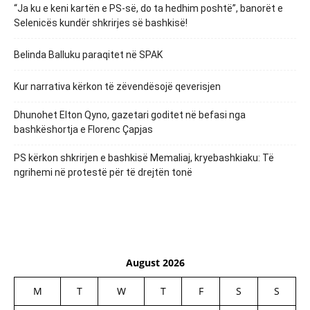
“Ja ku e keni kartën e PS-së, do ta hedhim poshtë”, banorët e
Selenicës kundër shkrirjes së bashkisë!
Belinda Balluku paraqitet në SPAK
Kur narrativa kërkon të zëvendësojë qeverisjen
Dhunohet Elton Qyno, gazetari goditet në befasi nga
bashkëshortja e Florenc Çapjas
PS kërkon shkrirjen e bashkisë Memaliaj, kryebashkiaku: Të
ngrihemi në protestë për të drejtën tonë
August 2026
M
T
W
T
F
S
S