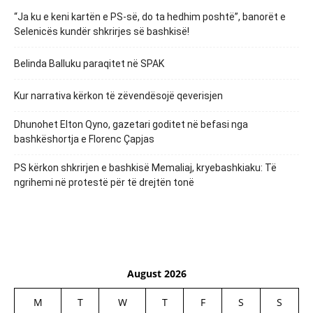
“Ja ku e keni kartën e PS-së, do ta hedhim poshtë”, banorët e
Selenicës kundër shkrirjes së bashkisë!
Belinda Balluku paraqitet në SPAK
Kur narrativa kërkon të zëvendësojë qeverisjen
Dhunohet Elton Qyno, gazetari goditet në befasi nga
bashkëshortja e Florenc Çapjas
PS kërkon shkrirjen e bashkisë Memaliaj, kryebashkiaku: Të
ngrihemi në protestë për të drejtën tonë
August 2026
M
T
W
T
F
S
S