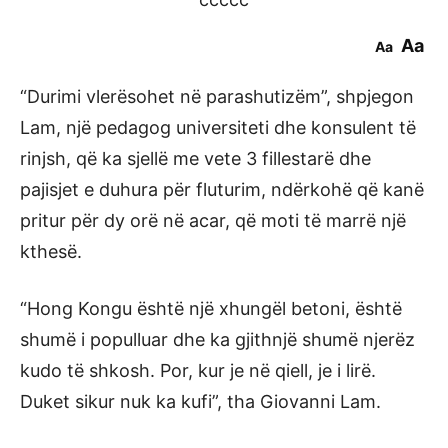
Aa
Aa
“Durimi vlerësohet në parashutizëm”, shpjegon
Lam, një pedagog universiteti dhe konsulent të
rinjsh, që ka sjellë me vete 3 fillestarë dhe
pajisjet e duhura për fluturim, ndërkohë që kanë
pritur për dy orë në acar, që moti të marrë një
kthesë.
“Hong Kongu është një xhungël betoni, është
shumë i populluar dhe ka gjithnjë shumë njerëz
kudo të shkosh. Por, kur je në qiell, je i lirë.
Duket sikur nuk ka kufi”, tha Giovanni Lam.