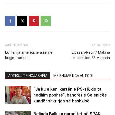
Artikulli paraprak
Artikulli tjetër
Luftanija amerikane arrin në
Elbasan-Peqin/ Makina
brigjet rumune
aksidenton 58-vjeçarin
ARTIKUJ TË NGJASHËM
MË SHUMË NGA AUTORI
“Ja ku e keni kartën e PS-së, do ta
hedhim poshtë”, banorët e Selenicës
kundër shkrirjes së bashkisë!
Belinda Balluku paraqitet në SPAK