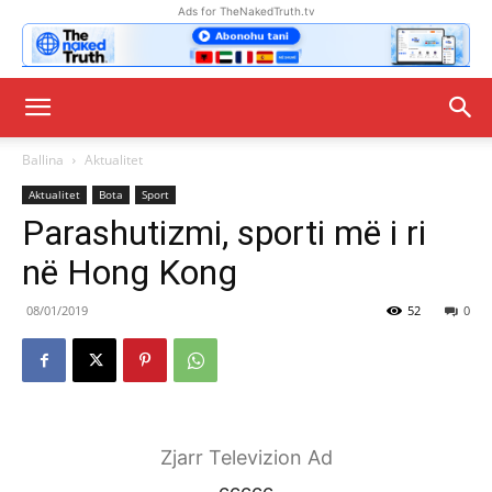
Ads for TheNakedTruth.tv
Ballina
Aktualitet
Aktualitet
Bota
Sport
Parashutizmi, sporti më i ri
në Hong Kong
08/01/2019
52
0
Zjarr Televizion Ad
ccccc