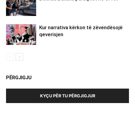
Kur narrativa kërkon të zëvendësojë
qeverisjen
PËRGJIGJU
KYÇU PËR TU PËRGJIGJUR