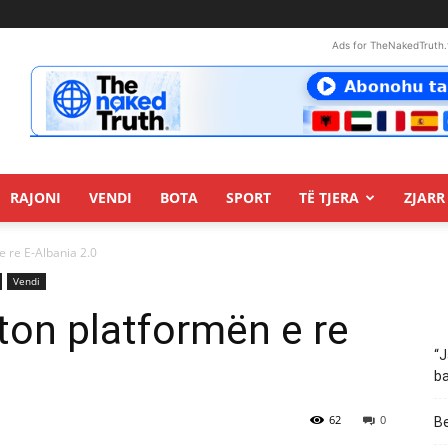
Ads for TheNakedTruth.
RAJONI
VENDI
BOTA
SPORT
TË TJERA
ZJARR 
 re E-Albania 2.0
Vendi
ton platformën e re
“J
ba
62
0
Be