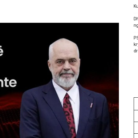
Ku
Dh
ng
PS
kr
dr