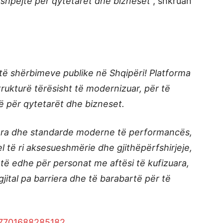
 shpejtë për qytetarët dhe bizneset
“, shkruan
l të shërbimeve publike në Shqipëri! Platforma
strukturë tërësisht të modernizuar, për të
ë për qytetarët dhe bizneset.
uara dhe standarde moderne të performancës,
vel të ri aksesueshmërie dhe gjithëpërfshirjeje,
ë edhe për personat me aftësi të kufizuara,
gjital pa barriera dhe të barabartë për të
27701688285182