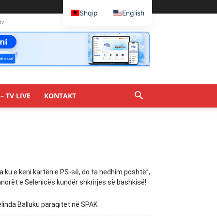
Shqip
English
tv
– TV LIVE
KONTAKT
a ku e keni kartën e PS-së, do ta hedhim poshtë”,
norët e Selenicës kundër shkrirjes së bashkisë!
linda Balluku paraqitet në SPAK