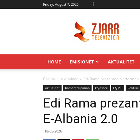
Friday, August 7, 2026
Zjarr.tv
HOME
EMISIONET
AKTUALITET
Ballina
Aktualitet
Edi Rama prezanton platformën e
Aktualitet
Koment/Opinion
kryesore
LAJME
Politikë
Edi Rama prezan
E-Albania 2.0
18/05/2026