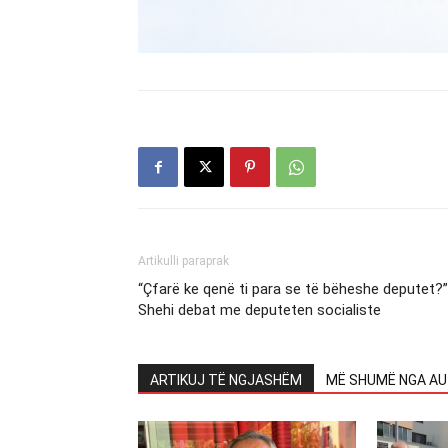
Artikulli paraprak
“Çfarë ke qenë ti para se të bëheshe deputet?”
Shehi debat me deputeten socialiste
ARTIKUJ TË NGJASHËM
MË SHUMË NGA AU