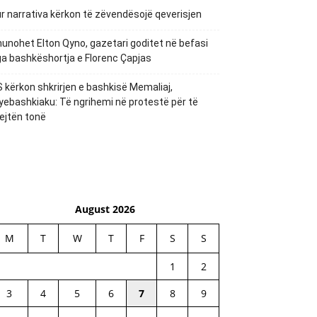
r narrativa kërkon të zëvendësojë qeverisjen
unohet Elton Qyno, gazetari goditet në befasi
a bashkëshortja e Florenc Çapjas
 kërkon shkrirjen e bashkisë Memaliaj,
yebashkiaku: Të ngrihemi në protestë për të
ejtën tonë
August 2026
M
T
W
T
F
S
S
1
2
3
4
5
6
7
8
9