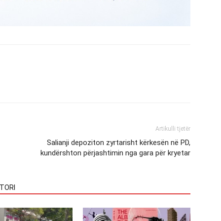
Artikulli tjetër
Salianji depoziton zyrtarisht kërkesën në PD,
kundërshton përjashtimin nga gara për kryetar
TORI