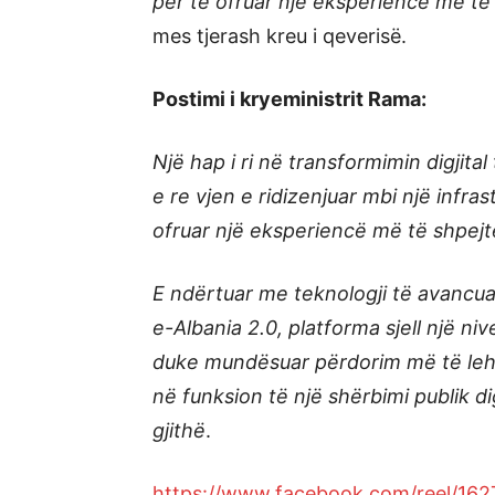
për të ofruar një eksperiencë më të
mes tjerash kreu i qeverisë.
Postimi i kryeministrit Rama:
Një hap i ri në transformimin digjita
e re vjen e ridizenjuar mbi një infra
ofruar një eksperiencë më të shpejt
E ndërtuar me teknologji të avanc
e-Albania 2.0, platforma sjell një ni
duke mundësuar përdorim më të leht
në funksion të një shërbimi publik di
gjithë
.
https://www.facebook.com/reel/16