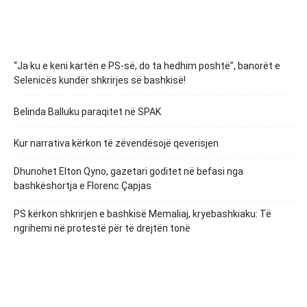
“Ja ku e keni kartën e PS-së, do ta hedhim poshtë”, banorët e
Selenicës kundër shkrirjes së bashkisë!
Belinda Balluku paraqitet në SPAK
Kur narrativa kërkon të zëvendësojë qeverisjen
Dhunohet Elton Qyno, gazetari goditet në befasi nga
bashkëshortja e Florenc Çapjas
PS kërkon shkrirjen e bashkisë Memaliaj, kryebashkiaku: Të
ngrihemi në protestë për të drejtën tonë