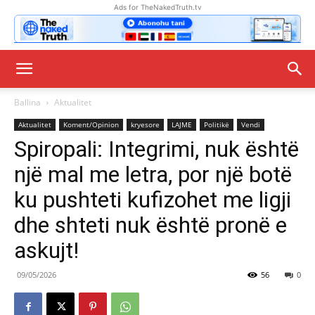
Ads for TheNakedTruth.tv
Ballina
Aktualitet
Aktualitet
Koment/Opinion
kryesore
LAJME
Politikë
Vendi
Spiropali: Integrimi, nuk është
një mal me letra, por një botë
ku pushteti kufizohet me ligji
dhe shteti nuk është pronë e
askujt!
09/05/2026
56
0