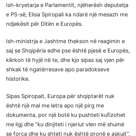
Ish-kryetarja e Parlamentit, njëherësh deputetja
e PS-së, Elisa Spiropali ka ndarë një mesazh me
ndjekësit për Ditën e Europës.
Ish-ministrja e Jashtme thekson në reagimin e
saj se Shqipëria edhe pse është pjesë e Europës,
kërkon të hyjë në te, dhe kjo sipas saj vjen për
shkak të ngatërresave apo paradokseve
historike.
Sipas Spiropait, Europa për shqiptarët nuk
është një mal me letra apo një pirg me
dokumenta, por një botë ku pushteti kufizohet
me ligj dhe “ku dinjiteti i njeriut vlen më shumë
se forca dhe ku shteti nuk është pronë e askujt”.