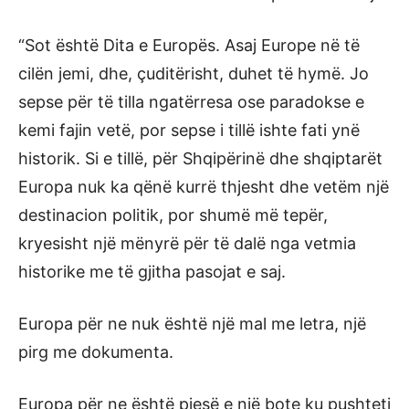
“Sot është Dita e Europës. Asaj Europe në të
cilën jemi, dhe, çuditërisht, duhet të hymë. Jo
sepse për të tilla ngatërresa ose paradokse e
kemi fajin vetë, por sepse i tillë ishte fati ynë
historik. Si e tillë, për Shqipërinë dhe shqiptarët
Europa nuk ka qënë kurrë thjesht dhe vetëm një
destinacion politik, por shumë më tepër,
kryesisht një mënyrë për të dalë nga vetmia
historike me të gjitha pasojat e saj.
Europa për ne nuk është një mal me letra, një
pirg me dokumenta.
Europa për ne është pjesë e një bote ku pushteti