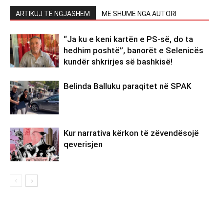
ARTIKUJ TË NGJASHËM
MË SHUMË NGA AUTORI
“Ja ku e keni kartën e PS-së, do ta
hedhim poshtë”, banorët e Selenicës
kundër shkrirjes së bashkisë!
Belinda Balluku paraqitet në SPAK
Kur narrativa kërkon të zëvendësojë
qeverisjen