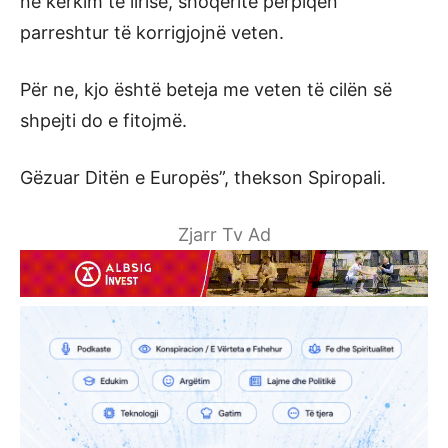
në kërkim të lirisë, shoqëritë përpiqen
parreshtur të korrigjojnë veten.
Për ne, kjo është beteja me veten të cilën së
shpejti do e fitojmë.
Gëzuar Ditën e Europës”, thekson Spiropali.
Zjarr Tv Ad