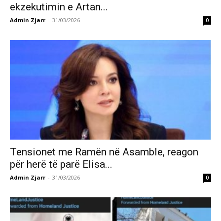
ekzekutimin e Artan...
Admin Zjarr
-
31/03/2026
0
Tensionet me Ramën në Asamble, reagon
për herë të parë Elisa...
Admin Zjarr
-
31/03/2026
0