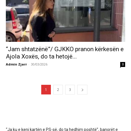
“Jam shtatzënë”/ GJKKO pranon kërkesën e
Ajola Xoxës, do ta hetojë...
Admin Zjarr
-
30/03/2026
0
1
2
3
“Ja ku e keni kartën e PS-së, do ta hedhim poshtë”, banorët e