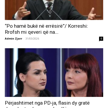
“Po hamë bukë në errësirë”/ Korreshi:
Rrofsh mi qeveri që na...
Admin Zjarr
-
31/03/2026
0
Përjashtimet nga PD-ja, flasin dy gratë