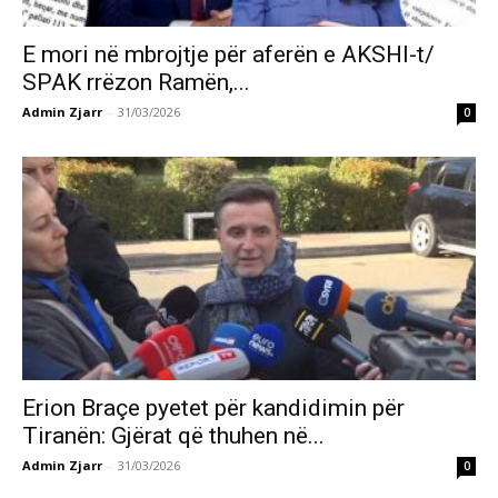
E mori në mbrojtje për aferën e AKSHI-t/
SPAK rrëzon Ramën,...
Admin Zjarr
-
31/03/2026
0
Erion Braçe pyetet për kandidimin për
Tiranën: Gjërat që thuhen në...
Admin Zjarr
-
31/03/2026
0