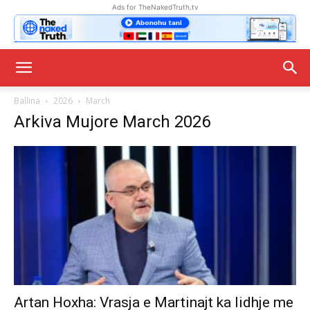
Ads for TheNakedTruth.tv
Ballina
2026
March
Arkiva Mujore March 2026
Artan Hoxha: Vrasja e Martinajt ka lidhje me