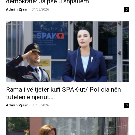
demokrate: Ja pse u shpallëm...
Admin Zjarr
-
31/03/2026
0
Rama i vë tjetër kufi SPAK-ut/ Policia nën
tutelën e njeriut...
Admin Zjarr
-
30/03/2026
0