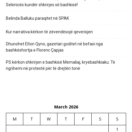
Selenicës kundër shkrirjes së bashkisë!
Belinda Balluku paraqitet në SPAK
Kur narrativa kërkon të zëvendësojë qeverisjen
Dhunohet Elton Qyno, gazetari goditet në befasi nga
bashkëshortja e Florenc Çapjas
PS kërkon shkrirjen e bashkisë Memaliaj, kryebashkiaku: Të
ngrihemi në protestë për të drejtën tonë
March 2026
M
T
W
T
F
S
S
1