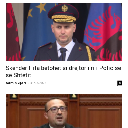
Skënder Hita betohet si drejtor i ri i Policisë
së Shtetit
Admin Zjarr
-
31/03/2026
0