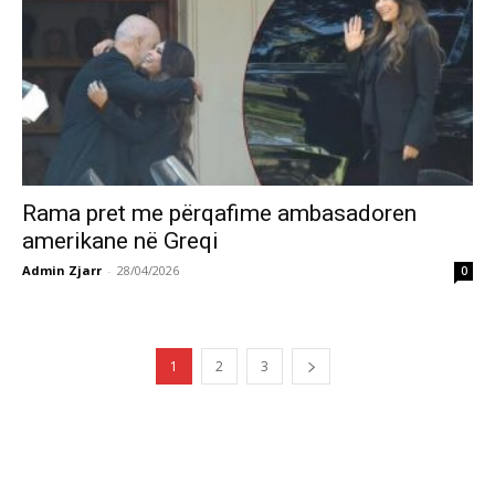
Rama pret me përqafime ambasadoren
amerikane në Greqi
Admin Zjarr
-
28/04/2026
0
1
2
3