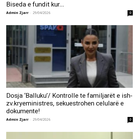
Biseda e fundit kur...
Admin Zjarr
-
29/04/2026
0
Dosja ‘Balluku’/ Kontrolle te familjarët e ish-
zv.kryeministres, sekuestrohen celularë e
dokumente!
Admin Zjarr
-
29/04/2026
0