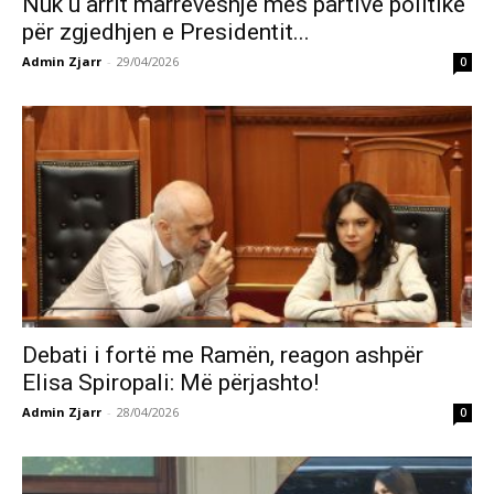
Nuk u arrit marrëveshje mes partive politike
për zgjedhjen e Presidentit...
Admin Zjarr
-
29/04/2026
0
Debati i fortë me Ramën, reagon ashpër
Elisa Spiropali: Më përjashto!
Admin Zjarr
-
28/04/2026
0