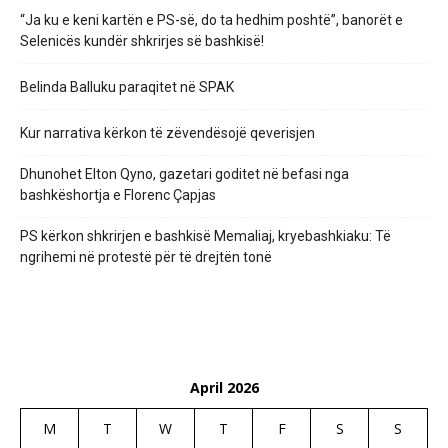
“Ja ku e keni kartën e PS-së, do ta hedhim poshtë”, banorët e
Selenicës kundër shkrirjes së bashkisë!
Belinda Balluku paraqitet në SPAK
Kur narrativa kërkon të zëvendësojë qeverisjen
Dhunohet Elton Qyno, gazetari goditet në befasi nga
bashkëshortja e Florenc Çapjas
PS kërkon shkrirjen e bashkisë Memaliaj, kryebashkiaku: Të
ngrihemi në protestë për të drejtën tonë
April 2026
M
T
W
T
F
S
S