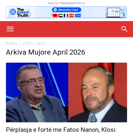
Ads for TheNakedTruth.tv
Ballina
2026
April
Arkiva Mujore April 2026
Përplasja e fortë me Fatos Nanon, Klosi: