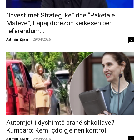
“Investimet Strategjike” dhe “Paketa e
Maleve”, Lapaj dorëzon kërkesën për
referendum...
Admin Zjarr
-
29/04/2026
0
Automjet i dyshimtë pranë shkollave?
Kumbaro: Kemi çdo gjë nën kontroll!
Admin Zjarr
-
29/04/2026
0