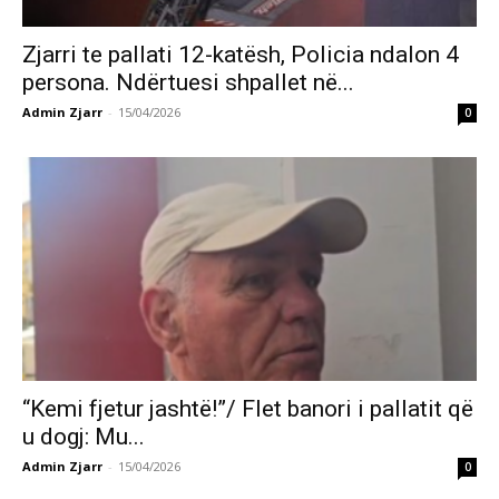
Zjarri te pallati 12-katësh, Policia ndalon 4
persona. Ndërtuesi shpallet në...
Admin Zjarr
-
15/04/2026
0
“Kemi fjetur jashtë!”/ Flet banori i pallatit që
u dogj: Mu...
Admin Zjarr
-
15/04/2026
0