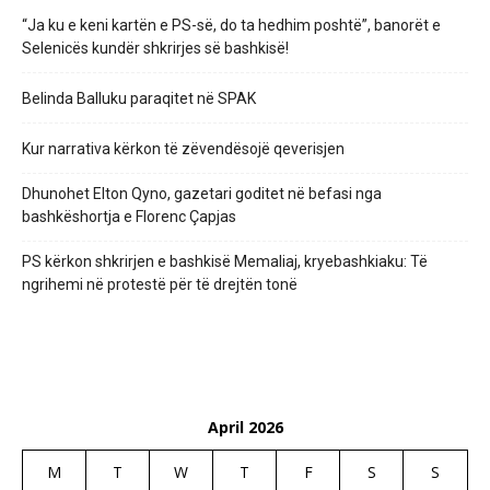
“Ja ku e keni kartën e PS-së, do ta hedhim poshtë”, banorët e
Selenicës kundër shkrirjes së bashkisë!
Belinda Balluku paraqitet në SPAK
Kur narrativa kërkon të zëvendësojë qeverisjen
Dhunohet Elton Qyno, gazetari goditet në befasi nga
bashkëshortja e Florenc Çapjas
PS kërkon shkrirjen e bashkisë Memaliaj, kryebashkiaku: Të
ngrihemi në protestë për të drejtën tonë
April 2026
M
T
W
T
F
S
S