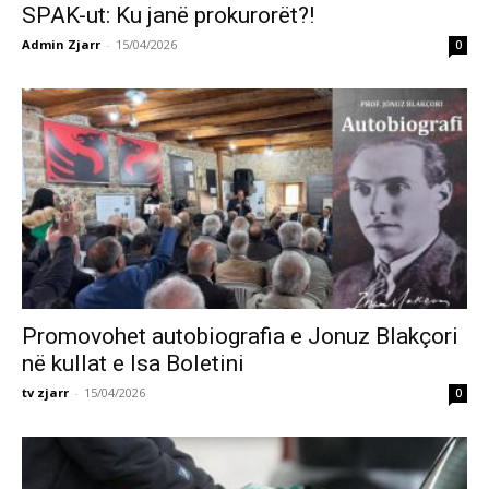
SPAK-ut: Ku janë prokurorët?!
Admin Zjarr
-
15/04/2026
0
Promovohet autobiografia e Jonuz Blakçori
në kullat e Isa Boletini
tv zjarr
-
15/04/2026
0