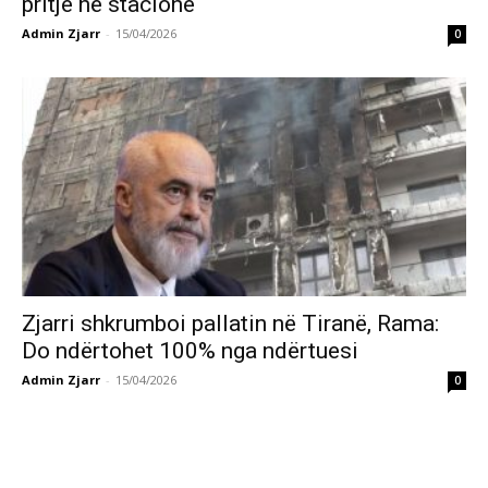
pritje në stacione
Admin Zjarr
-
15/04/2026
0
Zjarri shkrumboi pallatin në Tiranë, Rama:
Do ndërtohet 100% nga ndërtuesi
Admin Zjarr
-
15/04/2026
0