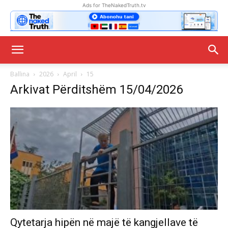
Ads for TheNakedTruth.tv
Ballina
2026
April
15
Arkivat Përditshëm 15/04/2026
Qytetarja hipën në majë të kangjellave të