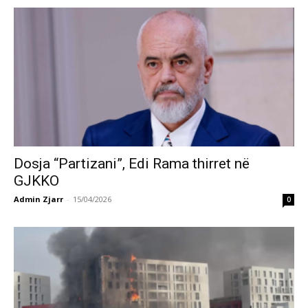
Dosja “Partizani”, Edi Rama thirret në
GJKKO
Admin Zjarr
-
15/04/2026
0