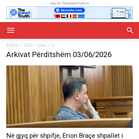
Ads for TheNakedTruth.tv
Ballina
2026
June
3
Arkivat Përditshëm 03/06/2026
Në gjyq për shpifje, Erion Braçe shpallet i