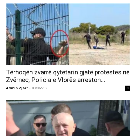
Tërhoqën zvarrë qytetarin gjatë protestës në
Zvërnec, Policia e Vlorës arreston...
Admin Zjarr
-
03/06/2026
0