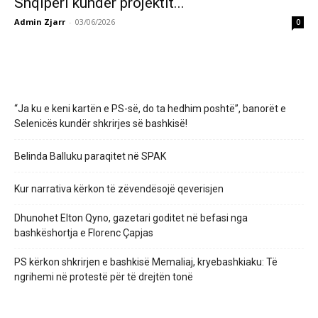
Shqipëri kundër projektit...
Admin Zjarr
-
03/06/2026
0
“Ja ku e keni kartën e PS-së, do ta hedhim poshtë”, banorët e
Selenicës kundër shkrirjes së bashkisë!
Belinda Balluku paraqitet në SPAK
Kur narrativa kërkon të zëvendësojë qeverisjen
Dhunohet Elton Qyno, gazetari goditet në befasi nga
bashkëshortja e Florenc Çapjas
PS kërkon shkrirjen e bashkisë Memaliaj, kryebashkiaku: Të
ngrihemi në protestë për të drejtën tonë