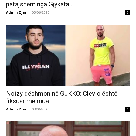
pafajshëm nga Gjykata...
Admin Zjarr
-
03/06/2026
0
Noizy dëshmon në GJKKO: Clevio është i
fiksuar me mua
Admin Zjarr
-
03/06/2026
0