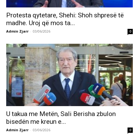
Protesta qytetare, Shehi: Shoh shpresë të
madhe. Uroj që mos ta...
Admin Zjarr
-
03/06/2026
0
U takua me Metën, Sali Berisha zbulon
bisedën me kreun e...
Admin Zjarr
-
03/06/2026
0