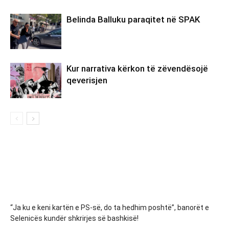
Belinda Balluku paraqitet në SPAK
Kur narrativa kërkon të zëvendësojë
qeverisjen
“Ja ku e keni kartën e PS-së, do ta hedhim poshtë”, banorët e
Selenicës kundër shkrirjes së bashkisë!