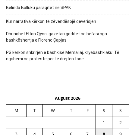
Belinda Balluku paraqitet në SPAK
Kur narrativa kërkon të zëvendësojë qeverisjen
Dhunohet Elton Qyno, gazetari goditet në befasi nga
bashkëshortja e Florenc Çapjas
PS kërkon shkrirjen e bashkisë Memaliaj, kryebashkiaku: Të
ngrihemi në protestë për të drejtën tonë
August 2026
M
T
W
T
F
S
S
1
2
3
4
5
6
7
8
9