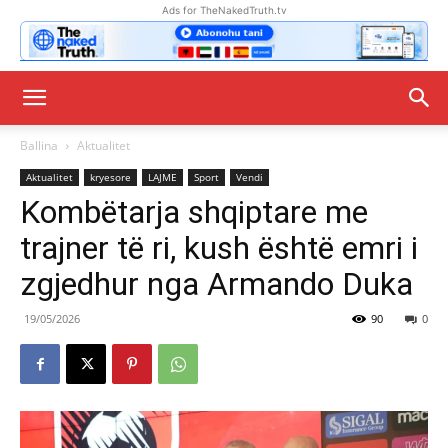
Ads for TheNakedTruth.tv
Ballina
Aktualitet
Aktualitet
kryesore
LAJME
Sport
Vendi
Kombëtarja shqiptare me
trajner të ri, kush është emri i
zgjedhur nga Armando Duka
19/05/2026
90
0