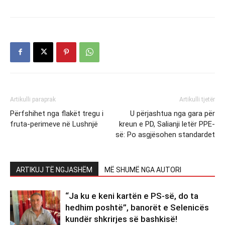
Artikulli paraprak
Artikulli tjetër
Përfshihet nga flakët tregu i
U përjashtua nga gara për
fruta-perimeve në Lushnjë
kreun e PD, Salianji letër PPE-
së: Po asgjësohen standardet
ARTIKUJ TË NGJASHËM
MË SHUMË NGA AUTORI
“Ja ku e keni kartën e PS-së, do ta
hedhim poshtë”, banorët e Selenicës
kundër shkrirjes së bashkisë!