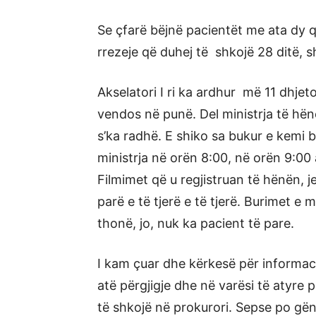
Se çfarë bëjnë pacientët me ata dy që
rrezeje që duhej të shkojë 28 ditë, 
Akselatori I ri ka ardhur më 11 dhjet
vendos në punë. Del ministrja të hë
s’ka radhë. E shiko sa bukur e kemi 
ministrja në orën 8:00, në orën 9:00 a
Filmimet që u regjistruan të hënën, 
parë e të tjerë e të tjerë. Burimet e
thonë, jo, nuk ka pacient të pare.
I kam çuar dhe kërkesë për informac
atë përgjigje dhe në varësi të atyre 
të shkojë në prokurori. Sepse po gë