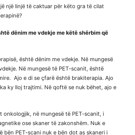
ë një linjë të caktuar për këto gra të cilat
terapinë?
 është dënim me vdekje me këtë shërbim që
rapisë, është dënim me vdekje. Në mungesë
dekje. Në mungesë të PET-scanit, është
mire. Ajo e di se çfarë është brakiterapia. Ajo
a ky lloj trajtimi. Në qoftë se nuk bëhet, ajo e
it onkologjik, në mungesë të PET-scanit, i
agnetike ose skaner të zakonshëm. Nuk e
ë bën PET-scani nuk e bën dot as skaneri i