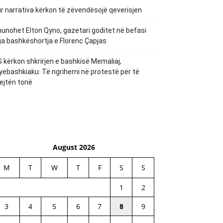
r narrativa kërkon të zëvendësojë qeverisjen
unohet Elton Qyno, gazetari goditet në befasi
a bashkëshortja e Florenc Çapjas
 kërkon shkrirjen e bashkisë Memaliaj,
yebashkiaku: Të ngrihemi në protestë për të
ejtën tonë
August 2026
M
T
W
T
F
S
S
1
2
3
4
5
6
7
8
9