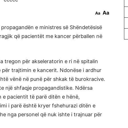
Aa
Aa
 propagandën e ministres së Shëndetësisë
 tragjik që pacientët me kancer përballen në
fa tregon për akseleratorin e ri në spitalin
e për trajtimin e kancerit. Ndonëse i ardhur
shtë vënë në punë për shkak të burokracive.
shte një shfaqje propagandistike. Ndërsa
n e pacientit të parë ditën e hënë,
mi i parë është kryer fshehurazi ditën e
e nga personel që nuk ishte i trajnuar për