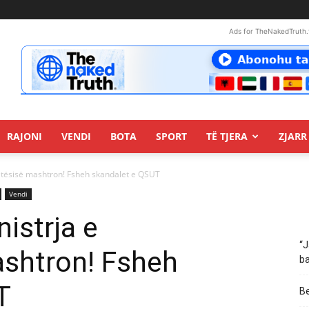
Ads for TheNakedTruth.
RAJONI
VENDI
BOTA
SPORT
TË TJERA
ZJARR 
etësisë mashtron! Fsheh skandalet e QSUT
Vendi
istrja e
“J
shtron! Fsheh
ba
T
Be