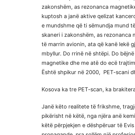
zakonshëm, as rezonanca magnetike.
kuptosh a janë aktive qelizat kancer
e mundshme që ti sëmundja mund të k
skaneri i zakonshëm, as rezonanca 
të marrin avionin, ata që kanë lekë g
mbyllur. Do rrinë në shtëpi. Do bëj
magnetike dhe me atë do ecë trajtimi 
Është shpikur në 2000, PET-scani d
Kosova ka tre PET-scan, ka brakiter
Janë këto realitete të frikshme, trag
pikërisht në këtë, nga njëra anë kem
këtë përpjekjen e dëshpëruar të Evis 
propagande, pra sollëm një profesion