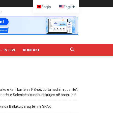
Shqip
English
tv
– TV LIVE
KONTAKT
a ku e keni kartën e PS-së, do ta hedhim poshtë”,
norët e Selenicës kundër shkrirjes së bashkisë!
linda Balluku paraqitet në SPAK