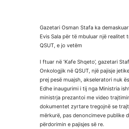
Gazetari Osman Stafa ka demaskuar
Evis Sala për të mbuluar një realitet
QSUT, e jo vetëm
I ftuar në ‘Kafe Shqeto’, gazetari Sta
Onkologjik në QSUT, një pajisje jetik
prej pesë muajsh, akseleratori nuk ë
Edhe inaugurimi i tij nga Ministria i
ministrja prezantoi me video trajtimi
dokumentet zyrtare tregojnë se trajti
mërkurë, pas denoncimeve publike dh
përdorimin e pajisjes së re.