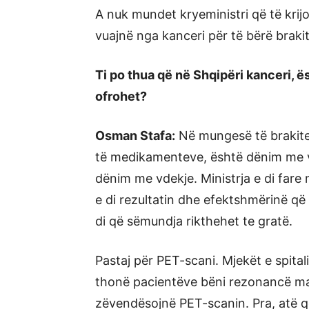
A nuk mundet kryeministri që të krijoj
vuajnë nga kanceri për të bërë braki
Ti po thua që në Shqipëri kanceri,
ofrohet?
Osman Stafa:
Në mungesë të brakite
të medikamenteve, është dënim me v
dënim me vdekje. Ministrja e di fare 
e di rezultatin dhe efektshmërinë që k
di që sëmundja rikthehet te gratë.
Pastaj për PET-scani. Mjekët e spital
thonë pacientëve bëni rezonancë m
zëvendësojnë PET-scanin. Pra, atë q