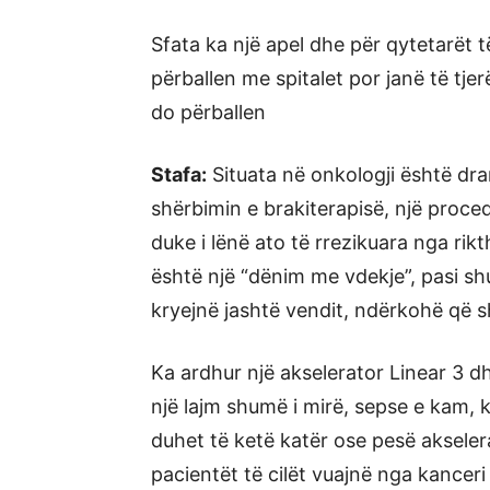
Sfata ka një apel dhe për qytetarët 
përballen me spitalet por janë të tjer
do përballen
Stafa:
Situata në onkologji është dr
shërbimin e brakiterapisë, një proced
duke i lënë ato të rrezikuara nga rik
është një “dënim me vdekje”, pasi s
kryejnë jashtë vendit, ndërkohë që s
Ka ardhur një akselerator Linear 3 d
një lajm shumë i mirë, sepse e kam, 
duhet të ketë katër ose pesë akseler
pacientët të cilët vuajnë nga kanceri