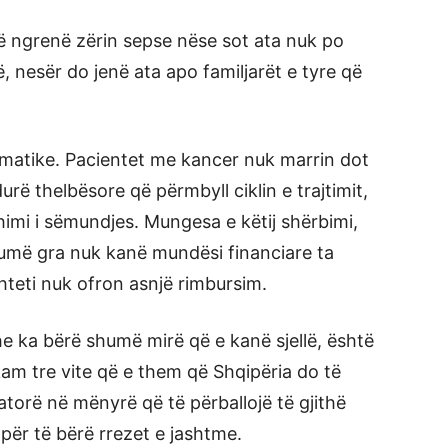
të ngrenë zërin sepse nëse sot ata nuk po
ë, nesër do jenë ata apo familjarët e tyre që
amatike. Pacientet me kancer nuk marrin dot
urë thelbësore që përmbyll ciklin e trajtimit,
thimi i sëmundjes. Mungesa e këtij shërbimi,
humë gra nuk kanë mundësi financiare ta
hteti nuk ofron asnjë rimbursim.
he ka bërë shumë mirë që e kanë sjellë, është
kam tre vite që e them që Shqipëria do të
atorë në mënyrë që të përballojë të gjithë
 për të bërë rrezet e jashtme.