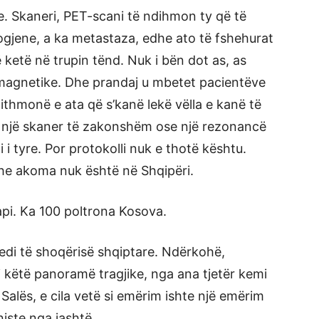
 Skaneri, PET-scani të ndihmon ty që të
ogjene, a ka metastaza, edhe ato të fshehurat
etë në trupin tënd. Nuk i bën dot as, as
magnetike. Dhe prandaj u mbetet pacientëve
jithmonë e ata që s’kanë lekë vëlla e kanë të
në një skaner të zakonshëm ose një rezonancë
i tyre. Por protokolli nuk e thotë kështu.
he akoma nuk është në Shqipëri.
api. Ka 100 poltrona Kosova.
jedi të shoqërisë shqiptare. Ndërkohë,
i këtë panoramë tragjike, nga ana tjetër kemi
Salës, e cila vetë si emërim ishte një emërim
iste nga jashtë.