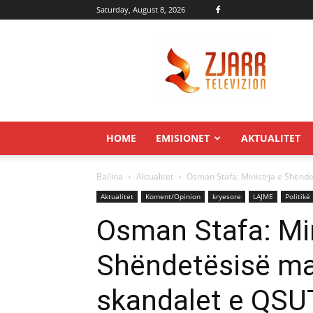
Saturday, August 8, 2026
Zjarr.tv
HOME
EMISIONET
AKTUALITET
Ballina
Aktualitet
Osman Stafa: Ministrja e Shënd
Aktualitet
Koment/Opinion
kryesore
LAJME
Politikë
Osman Stafa: Min
Shëndetësisë ma
skandalet e QSU