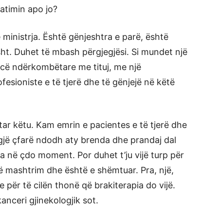
zatimin apo jo?
ministrja. Është gënjeshtra e parë, është
ht. Duhet të mbash përgjegjësi. Si mundet një
encë ndërkombëtare me tituj, me një
esioniste e të tjerë dhe të gënjejë në këtë
ar këtu. Kam emrin e pacientes e të tjerë dhe
 gjë çfarë ndodh aty brenda dhe prandaj dal
 në çdo moment. Por duhet t’ju vijë turp për
ë mashtrim dhe është e shëmtuar. Pra, një,
re për të cilën thonë që brakiterapia do vijë.
anceri gjinekologjik sot.