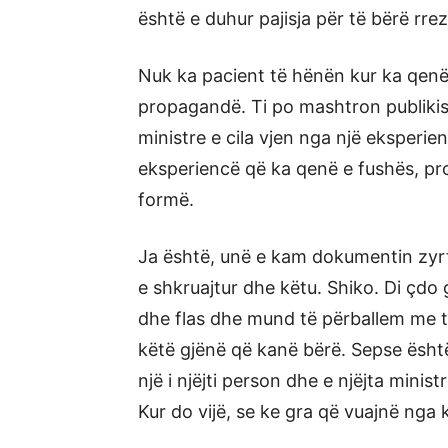
është e duhur pajisja për të bërë rre
Nuk ka pacient të hënën kur ka qenë 
propagandë. Ti po mashtron publikis
ministre e cila vjen nga një eksperi
eksperiencë që ka qenë e fushës, prof
formë.
Ja është, unë e kam dokumentin zyrt
e shkruajtur dhe këtu. Shiko. Di çdo
dhe flas dhe mund të përballem me ta
këtë gjënë që kanë bërë. Sepse ësht
një i njëjti person dhe e njëjta minist
Kur do vijë, se ke gra që vuajnë nga k