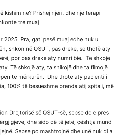
 kishim ne? Prishej njëri, dhe një terapi
shkonte tre muaj
or 2025. Pra, gati pesë muaj edhe nuk u
nën, shkon në QSUT, pas dreke, se thotë aty
bërë, por pas dreke aty numri bie. Të shkojë
ty. Të shkojë aty, ta shikojë dhe ta filmojë.
jepen të mërkurën. Dhe thotë aty pacienti i
 mia, 100% të besueshme brenda atij spitali, më
ion Drejtorisë së QSUT-së, sepse do e pres
përgjigjeve, dhe sido që të jetë, çështja mund
njejnë. Sepse po mashtrojnë dhe unë nuk di a