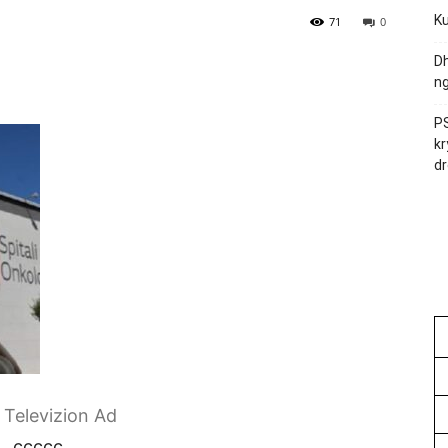
Ku
71
0
Dh
ng
PS
kr
dr
r Televizion Ad
ccccc