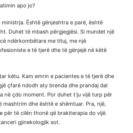
zatimin apo jo?
ministrja. Është gënjeshtra e parë, është
ht. Duhet të mbash përgjegjësi. Si mundet një
encë ndërkombëtare me tituj, me një
esioniste e të tjerë dhe të gënjejë në këtë
ar këtu. Kam emrin e pacientes e të tjerë dhe
 gjë çfarë ndodh aty brenda dhe prandaj dal
 në çdo moment. Por duhet t’ju vijë turp për
ë mashtrim dhe është e shëmtuar. Pra, një,
re për të cilën thonë që brakiterapia do vijë.
anceri gjinekologjik sot.