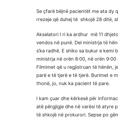
Se çfarë bëjnë pacientët me ata dy që
rrezeje që duhej të shkojë 28 ditë, 
Akselatori I ri ka ardhur më 11 dhjet
vendos në punë. Del ministrja të hë
s’ka radhë. E shiko sa bukur e kemi 
ministrja në orën 8:00, në orën 9:00 a
Filmimet që u regjistruan të hënën, 
parë e të tjerë e të tjerë. Burimet e
thonë, jo, nuk ka pacient të pare.
I kam çuar dhe kërkesë për informac
atë përgjigje dhe në varësi të atyre 
të shkojë në prokurori. Sepse po gë