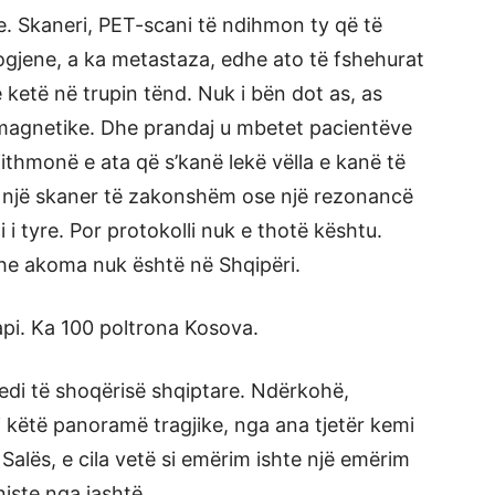
 Skaneri, PET-scani të ndihmon ty që të
ogjene, a ka metastaza, edhe ato të fshehurat
etë në trupin tënd. Nuk i bën dot as, as
magnetike. Dhe prandaj u mbetet pacientëve
jithmonë e ata që s’kanë lekë vëlla e kanë të
në një skaner të zakonshëm ose një rezonancë
i tyre. Por protokolli nuk e thotë kështu.
he akoma nuk është në Shqipëri.
api. Ka 100 poltrona Kosova.
jedi të shoqërisë shqiptare. Ndërkohë,
i këtë panoramë tragjike, nga ana tjetër kemi
Salës, e cila vetë si emërim ishte një emërim
iste nga jashtë.