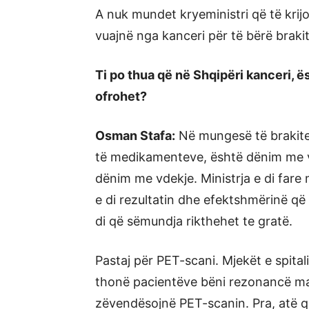
A nuk mundet kryeministri që të krijoj
vuajnë nga kanceri për të bërë braki
Ti po thua që në Shqipëri kanceri,
ofrohet?
Osman Stafa:
Në mungesë të brakite
të medikamenteve, është dënim me v
dënim me vdekje. Ministrja e di fare 
e di rezultatin dhe efektshmërinë që k
di që sëmundja rikthehet te gratë.
Pastaj për PET-scani. Mjekët e spital
thonë pacientëve bëni rezonancë m
zëvendësojnë PET-scanin. Pra, atë q