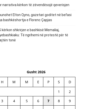
r narrativa kërkon të zëvendësojë qeverisjen
unohet Elton Qyno, gazetari goditet në befasi
a bashkëshortja e Florenc Çapjas
 kërkon shkrirjen e bashkisë Memaliaj,
yebashkiaku: Të ngrihemi në protestë për të
ejtën tonë
Gusht 2026
H
M
M
E
P
S
D
1
2
3
4
5
6
7
8
9