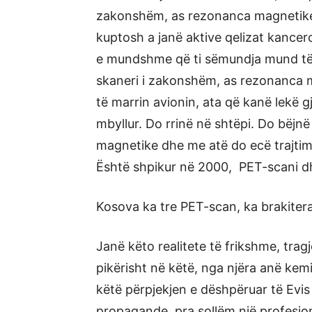
zakonshëm, as rezonanca magnetike.
kuptosh a janë aktive qelizat kancer
e mundshme që ti sëmundja mund të k
skaneri i zakonshëm, as rezonanca 
të marrin avionin, ata që kanë lekë g
mbyllur. Do rrinë në shtëpi. Do bëj
magnetike dhe me atë do ecë trajtimi 
Është shpikur në 2000, PET-scani d
Kosova ka tre PET-scan, ka brakiter
Janë këto realitete të frikshme, trag
pikërisht në këtë, nga njëra anë kem
këtë përpjekjen e dëshpëruar të Evis 
propagande, pra sollëm një profesion