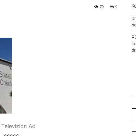
Ku
70
0
Dh
ng
PS
kr
dr
r Televizion Ad
ccccc