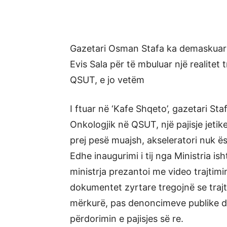
Gazetari Osman Stafa ka demaskuar
Evis Sala për të mbuluar një realitet
QSUT, e jo vetëm
I ftuar në ‘Kafe Shqeto’, gazetari Sta
Onkologjik në QSUT, një pajisje jetik
prej pesë muajsh, akseleratori nuk ë
Edhe inaugurimi i tij nga Ministria i
ministrja prezantoi me video trajtimi
dokumentet zyrtare tregojnë se trajti
mërkurë, pas denoncimeve publike dh
përdorimin e pajisjes së re.