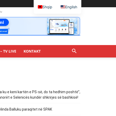
Shqip
English
tv
– TV LIVE
KONTAKT
a ku e keni kartën e PS-së, do ta hedhim poshtë”,
norët e Selenicës kundër shkrirjes së bashkisë!
linda Balluku paraqitet në SPAK