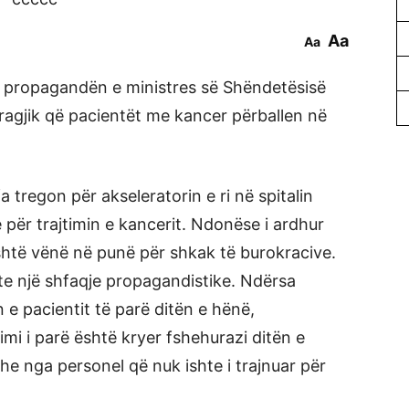
Aa
Aa
 propagandën e ministres së Shëndetësisë
 tragjik që pacientët me kancer përballen në
fa tregon për akseleratorin e ri në spitalin
e për trajtimin e kancerit. Ndonëse i ardhur
shtë vënë në punë për shkak të burokracive.
shte një shfaqje propagandistike. Ndërsa
n e pacientit të parë ditën e hënë,
mi i parë është kryer fshehurazi ditën e
e nga personel që nuk ishte i trajnuar për