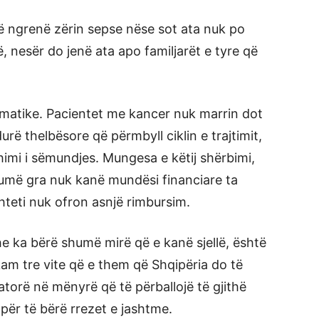
të ngrenë zërin sepse nëse sot ata nuk po
ë, nesër do jenë ata apo familjarët e tyre që
amatike. Pacientet me kancer nuk marrin dot
urë thelbësore që përmbyll ciklin e trajtimit,
thimi i sëmundjes. Mungesa e këtij shërbimi,
humë gra nuk kanë mundësi financiare ta
hteti nuk ofron asnjë rimbursim.
he ka bërë shumë mirë që e kanë sjellë, është
kam tre vite që e them që Shqipëria do të
atorë në mënyrë që të përballojë të gjithë
 për të bërë rrezet e jashtme.