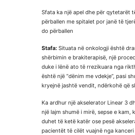
Sfata ka një apel dhe për qytetarët 
përballen me spitalet por janë të tjer
do përballen
Stafa:
Situata në onkologji është dr
shërbimin e brakiterapisë, një proced
duke i lënë ato të rrezikuara nga rik
është një “dënim me vdekje”, pasi s
kryejnë jashtë vendit, ndërkohë që s
Ka ardhur një akselerator Linear 3 d
një lajm shumë i mirë, sepse e kam, 
duhet të ketë katër ose pesë akseler
pacientët të cilët vuajnë nga kanceri