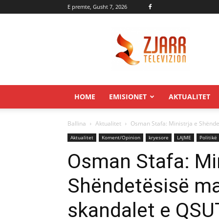
E premte, Gusht 7, 2026
Zjarr.tv
HOME
EMISIONET
AKTUALITET
Ballina
Aktualitet
Osman Stafa: Ministrja e Shënd
Aktualitet
Koment/Opinion
kryesore
LAJME
Politikë
Osman Stafa: Min
Shëndetësisë ma
skandalet e QSU