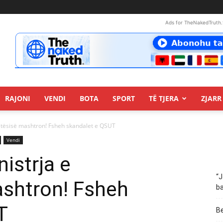
Ads for TheNakedTruth.
RAJONI
VENDI
BOTA
SPORT
TË TJERA
ZJARR 
etësisë mashtron! Fsheh skandalet e QSUT
Vendi
istrja e
“J
shtron! Fsheh
ba
T
Be