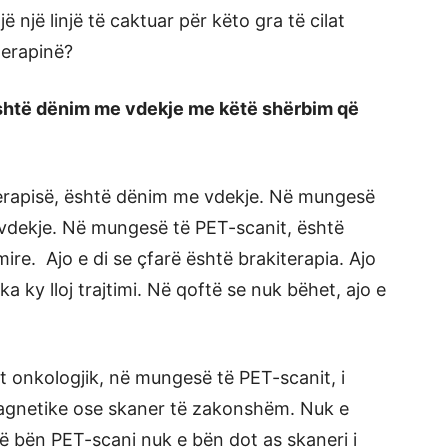
ë një linjë të caktuar për këto gra të cilat
terapinë?
 është dënim me vdekje me këtë shërbim që
rapisë, është dënim me vdekje. Në mungesë
dekje. Në mungesë të PET-scanit, është
mire. Ajo e di se çfarë është brakiterapia. Ajo
a ky lloj trajtimi. Në qoftë se nuk bëhet, ajo e
it onkologjik, në mungesë të PET-scanit, i
agnetike ose skaner të zakonshëm. Nuk e
ë bën PET-scani nuk e bën dot as skaneri i