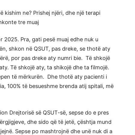
 kishim ne? Prishej njëri, dhe një terapi
shkonte tre muaj
or 2025. Pra, gati pesë muaj edhe nuk u
nën, shkon në QSUT, pas dreke, se thotë aty
bërë, por pas dreke aty numri bie. Të shkojë
ty. Të shkojë aty, ta shikojë dhe ta filmojë.
jepen të mërkurën. Dhe thotë aty pacienti i
 mia, 100% të besueshme brenda atij spitali, më
ion Drejtorisë së QSUT-së, sepse do e pres
përgjigjeve, dhe sido që të jetë, çështja mund
njejnë. Sepse po mashtrojnë dhe unë nuk di a