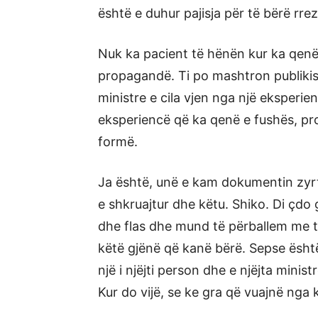
është e duhur pajisja për të bërë rre
Nuk ka pacient të hënën kur ka qenë 
propagandë. Ti po mashtron publikis
ministre e cila vjen nga një eksperi
eksperiencë që ka qenë e fushës, prof
formë.
Ja është, unë e kam dokumentin zyrt
e shkruajtur dhe këtu. Shiko. Di çdo
dhe flas dhe mund të përballem me ta
këtë gjënë që kanë bërë. Sepse ësht
një i njëjti person dhe e njëjta minist
Kur do vijë, se ke gra që vuajnë nga k