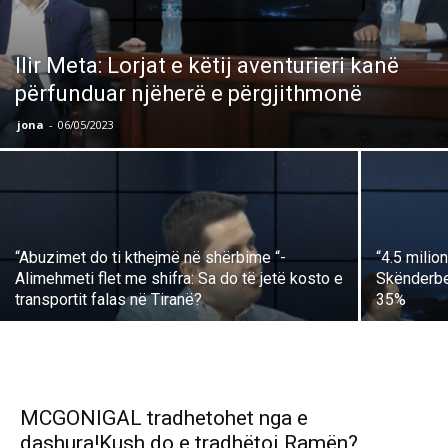
Ilir Meta: Lorjat e këtij aventurieri kanë
përfunduar njëherë e përgjithmonë
jona
-
06/05/2023
“Abuzimet do ti kthejmë në shërbime “-
“4.5 milio
Alimehmeti flet me shifra: Sa do të jetë kosto e
Skënderbe
transportit falas në Tiranë?
35%
MCGONIGAL tradhetohet nga e
dashura!Kush do e tradhëtoi Ramën?