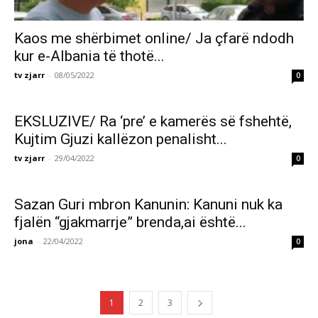
Kaos me shërbimet online/ Ja çfarë ndodh
kur e-Albania të thotë...
tv zjarr
-
08/05/2022
0
EKSLUZIVE/ Ra ‘pre’ e kamerës së fshehtë,
Kujtim Gjuzi kallëzon penalisht...
tv zjarr
-
29/04/2022
0
Sazan Guri mbron Kanunin: Kanuni nuk ka
fjalën “gjakmarrje” brenda,ai është...
jona
-
22/04/2022
0
1
2
3