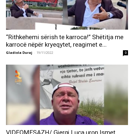
“Rithkehemi sërish te karroca!” Shëtitja me
karrocë nëpër kryeqytet, reagimet e...
Gladiola Duraj
-
19/11/2022
0
VIDEOMESAZH/ Gjergj Luca uron Ismet