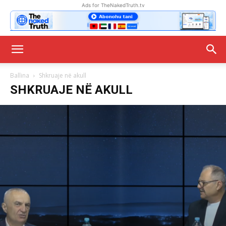
Ads for TheNakedTruth.tv
Ballina
Shkruaje në akull
SHKRUAJE NË AKULL