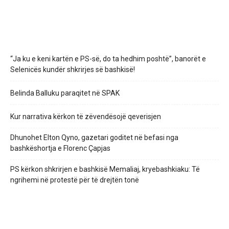
“Ja ku e keni kartën e PS-së, do ta hedhim poshtë”, banorët e
Selenicës kundër shkrirjes së bashkisë!
Belinda Balluku paraqitet në SPAK
Kur narrativa kërkon të zëvendësojë qeverisjen
Dhunohet Elton Qyno, gazetari goditet në befasi nga
bashkëshortja e Florenc Çapjas
PS kërkon shkrirjen e bashkisë Memaliaj, kryebashkiaku: Të
ngrihemi në protestë për të drejtën tonë