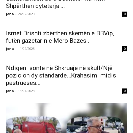
Shpërthen qytetarja:...
jona
-
24/02/2023
0
Ismet Drishti zbërthen skemën e BBVip,
futën gazetarin e Mero Bazes...
jona
-
11/02/2023
0
Ndiqeni sonte në Shkruaje në akull/Një
pozicion dy standarde…Krahasimi midis
pastrueses...
jona
-
13/01/2023
0