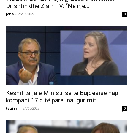
Drishtin dhe Zjarr TV: “Në një...
jona
-
25/06/2022
0
Këshilltarja e Ministrisë të Bujqësisë hap
kompani 17 ditë para inaugurimit...
tv zjarr
-
21/06/2022
0