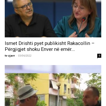
Ismet Drishti pyet publikisht Rakacollin –
Përgjigjet shoku Enver në emër...
tv zjarr
-
03/06/2022
0