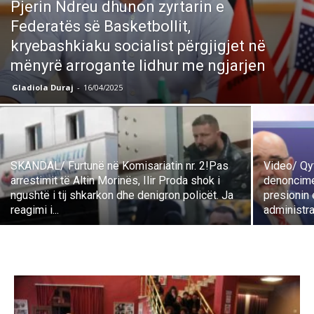
Pjerin Ndreu dhunon zyrtarin e
Federatës së Basketbollit,
kryebashkiaku socialist përgjigjet në
mënyrë arrogante lidhur me ngjarjen
Gladiola Duraj
-
16/04/2025
SKANDAL/ Furtunë në Komisariatin nr. 2!Pas
Video/ Qy
arrestimit të Altin Morinës, Ilir Proda shok i
denoncime
ngushtë i tij shkarkon dhe denigron policët. Ja
presionin 
reagimi i...
administr