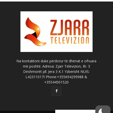
Na kontaktoni duke përdorur të dhënat e ofruara
më poshtë. Adresa: Zjarr Televizion, Rr. 3
Dëshmorët pll. Jera 3 K.1 Yzberisht NUIS:
L42311017I Phone:+355694299988 &
+35544501520