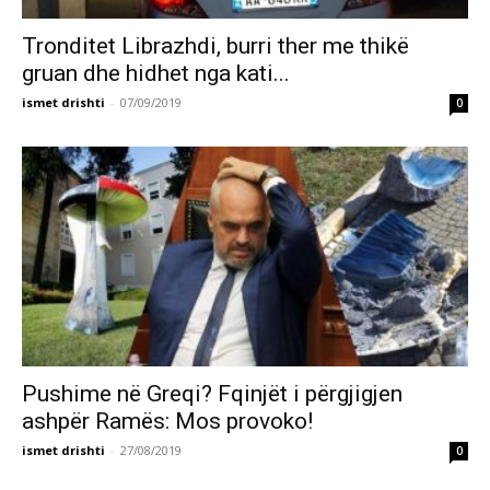
Tronditet Librazhdi, burri ther me thikë
gruan dhe hidhet nga kati...
ismet drishti
-
07/09/2019
0
Pushime në Greqi? Fqinjët i përgjigjen
ashpër Ramës: Mos provoko!
ismet drishti
-
27/08/2019
0