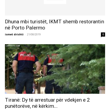
Dhuna mbi turistët, IKMT shemb restorantin
në Porto Palermo
ismet drishti
-
21/08/2019
0
Tiranë: Dy të arrestuar për vdekjen e 2
punëtorëve, në kërkim...