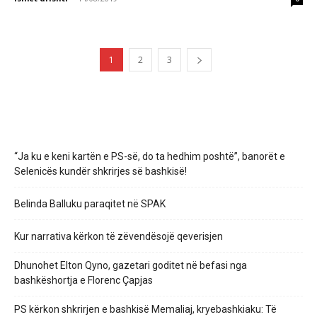
1
2
3
“Ja ku e keni kartën e PS-së, do ta hedhim poshtë”, banorët e
Selenicës kundër shkrirjes së bashkisë!
Belinda Balluku paraqitet në SPAK
Kur narrativa kërkon të zëvendësojë qeverisjen
Dhunohet Elton Qyno, gazetari goditet në befasi nga
bashkëshortja e Florenc Çapjas
PS kërkon shkrirjen e bashkisë Memaliaj, kryebashkiaku: Të