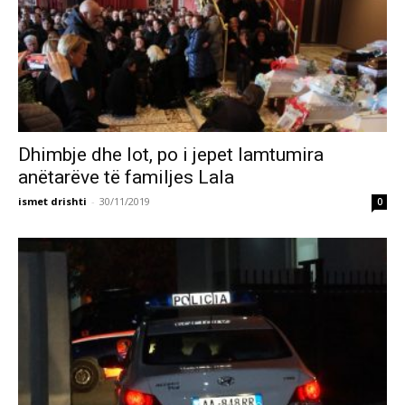
Dhimbje dhe lot, po i jepet lamtumira
anëtarëve të familjes Lala
ismet drishti
-
30/11/2019
0