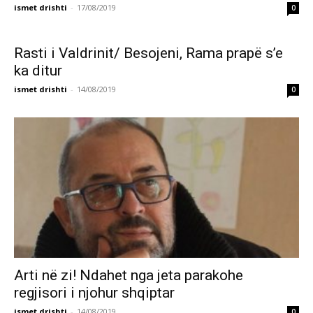
ismet drishti
-
17/08/2019
0
Rasti i Valdrinit/ Besojeni, Rama prapë s’e
ka ditur
ismet drishti
-
14/08/2019
0
Arti në zi! Ndahet nga jeta parakohe
regjisori i njohur shqiptar
ismet drishti
-
14/08/2019
0