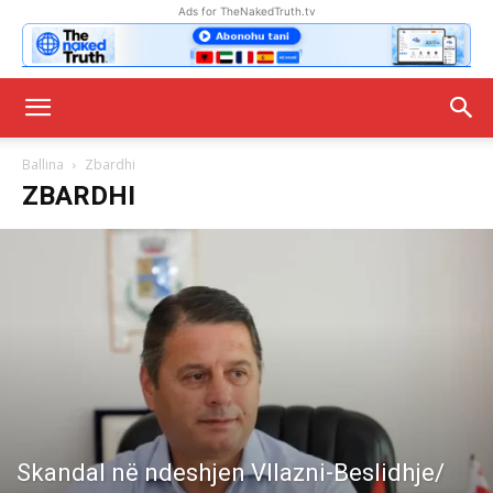
Ads for TheNakedTruth.tv
Ballina
Zbardhi
ZBARDHI
Skandal në ndeshjen Vllazni-Beslidhje/