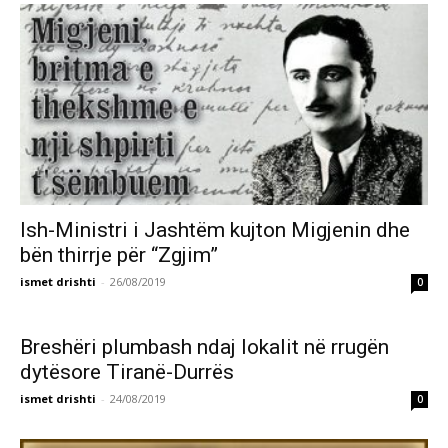
Ish-Ministri i Jashtëm kujton Migjenin dhe
bën thirrje për “Zgjim”
ismet drishti
-
26/08/2019
0
Breshëri plumbash ndaj lokalit në rrugën
dytësore Tiranë-Durrës
ismet drishti
-
24/08/2019
0