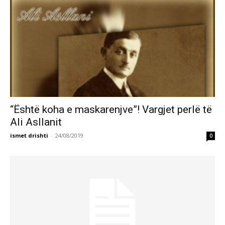
“Është koha e maskarenjve”! Vargjet perlë të
Ali Asllanit
ismet drishti
-
24/08/2019
0