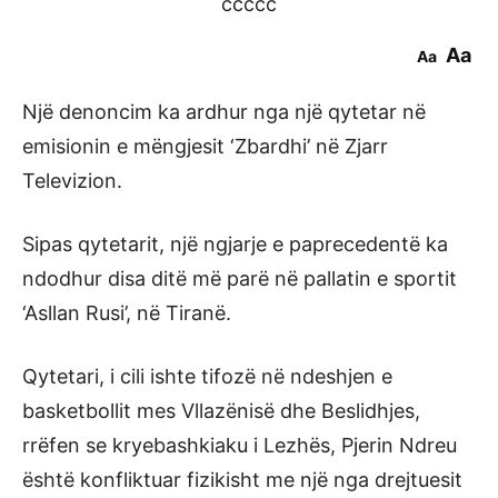
ccccc
Aa
Aa
Një denoncim ka ardhur nga një qytetar në
emisionin e mëngjesit ‘Zbardhi’ në Zjarr
Televizion.
Sipas qytetarit, një ngjarje e paprecedentë ka
ndodhur disa ditë më parë në pallatin e sportit
‘Asllan Rusi’, në Tiranë.
Qytetari, i cili ishte tifozë në ndeshjen e
basketbollit mes Vllazënisë dhe Beslidhjes,
rrëfen se kryebashkiaku i Lezhës, Pjerin Ndreu
është konfliktuar fizikisht me një nga drejtuesit