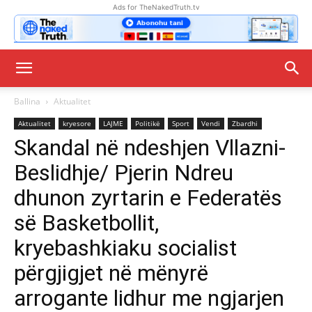
Ads for TheNakedTruth.tv
Ballina
Aktualitet
Aktualitet
kryesore
LAJME
Politikë
Sport
Vendi
Zbardhi
Skandal në ndeshjen Vllazni-
Beslidhje/ Pjerin Ndreu
dhunon zyrtarin e Federatës
së Basketbollit,
kryebashkiaku socialist
përgjigjet në mënyrë
arrogante lidhur me ngjarjen