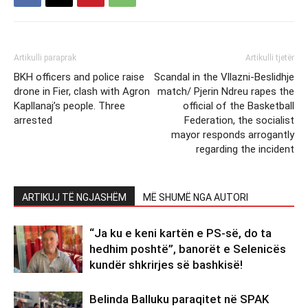
Artikulli paraprak
Artikulli tjetër
BKH officers and police raise
Scandal in the Vllazni-Beslidhje
drone in Fier, clash with Agron
match/ Pjerin Ndreu rapes the
Kapllanaj’s people. Three
official of the Basketball
arrested
Federation, the socialist
mayor responds arrogantly
regarding the incident
ARTIKUJ TË NGJASHËM
MË SHUMË NGA AUTORI
“Ja ku e keni kartën e PS-së, do ta
hedhim poshtë”, banorët e Selenicës
kundër shkrirjes së bashkisë!
Belinda Balluku paraqitet në SPAK