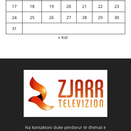
17
18
19
20
21
22
23
24
25
26
27
28
29
30
31
« Kor
Na kontaktoni duke përdorur të dhënat e