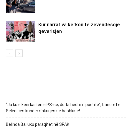
Kur narrativa kërkon të zëvendësojë
qeverisjen
“Ja ku e keni kartën e PS-së, do ta hedhim poshtë”, banorët e
Selenicës kundër shkrirjes së bashkisë!
Belinda Balluku paraqitet në SPAK