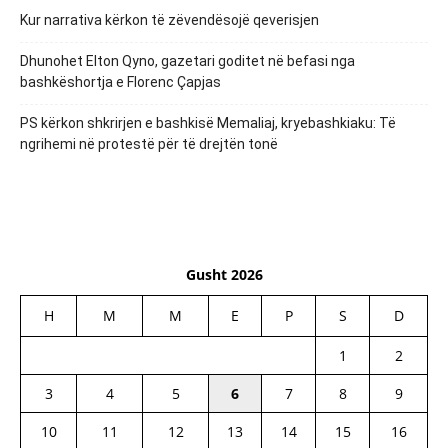
Kur narrativa kërkon të zëvendësojë qeverisjen
Dhunohet Elton Qyno, gazetari goditet në befasi nga
bashkëshortja e Florenc Çapjas
PS kërkon shkrirjen e bashkisë Memaliaj, kryebashkiaku: Të
ngrihemi në protestë për të drejtën tonë
Gusht 2026
H
M
M
E
P
S
D
1
2
3
4
5
6
7
8
9
10
11
12
13
14
15
16