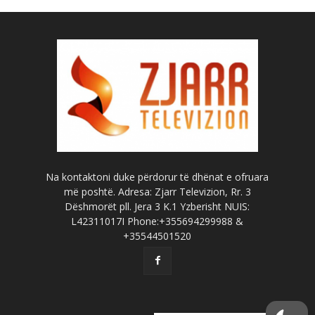
Na kontaktoni duke përdorur të dhënat e ofruara
më poshtë. Adresa: Zjarr Televizion, Rr. 3
Dëshmorët pll. Jera 3 K.1 Yzberisht NUIS:
L42311017I Phone:+355694299988 &
+35544501520