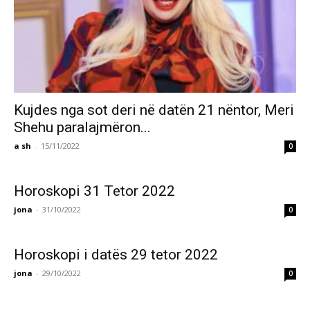
Kujdes nga sot deri në datën 21 nëntor, Meri
Shehu paralajmëron...
a sh
-
15/11/2022
0
Horoskopi 31 Tetor 2022
jona
-
31/10/2022
0
Horoskopi i datës 29 tetor 2022
jona
-
29/10/2022
0