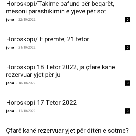
Horoskopi/Takime pafund për beqarët,
mësoni parashikimin e yjeve për sot
jona
-
22/10/2022
0
Horoskopi/ E premte, 21 tetor
jona
-
21/10/2022
0
Horoskopi 18 Tetor 2022, ja çfarë kanë
rezervuar yjet për ju
jona
-
18/10/2022
0
Horoskopi 17 Tetor 2022
jona
-
17/10/2022
0
Çfarë kanë rezervuar yjet për ditën e sotme?