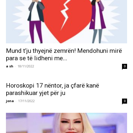
Mund t’ju thyejnë zemrën! Mendohuni mirë
para se të lidheni me...
a sh
-
18/11/2022
0
Horoskopi 17 nëntor, ja çfarë kanë
parashikuar yjet për ju
jona
-
17/11/2022
0