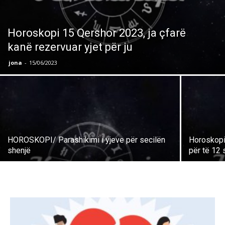
Horoskopi 15 Qershor 2023, ja çfarë
kanë rezervuar yjet për ju
jona
-
15/06/2023
HOROSKOPI/ Parashikimi i yjeve për secilën
Horoskopi p
shenjë
për të 12 