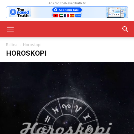
Ads for TheNakedTruth.tv
Ballina
Horoskopi
HOROSKOPI