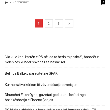
jona
-
16/10/2022
0
1
2
3
“Ja ku e keni kartën e PS-së, do ta hedhim poshtë”, banorët e
Selenicës kundër shkrirjes së bashkisë!
Belinda Balluku paraqitet në SPAK
Kur narrativa kërkon të zëvendësojë qeverisjen
Dhunohet Elton Qyno, gazetari goditet në befasi nga
bashkëshortja e Florenc Çapjas
PS kërkon shkrirjen e bashkisë Memaliaj, kryebashkiaku: Të