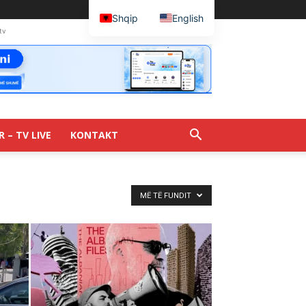
Shqip
English
tv
R – TV LIVE
KONTAKT
MË TË FUNDIT