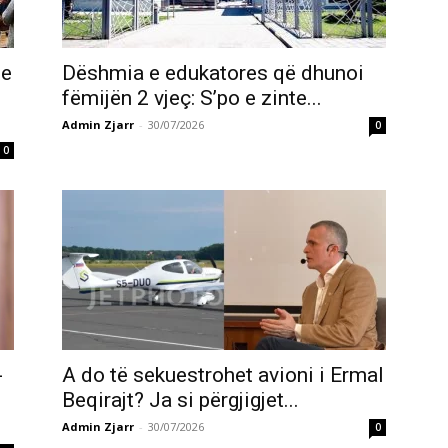
te
Dëshmia e edukatores që dhunoi
fëmijën 2 vjeç: S’po e zinte...
Admin Zjarr
-
30/07/2026
0
0
-
A do të sekuestrohet avioni i Ermal
Beqirajt? Ja si përgjigjet...
Admin Zjarr
-
30/07/2026
0