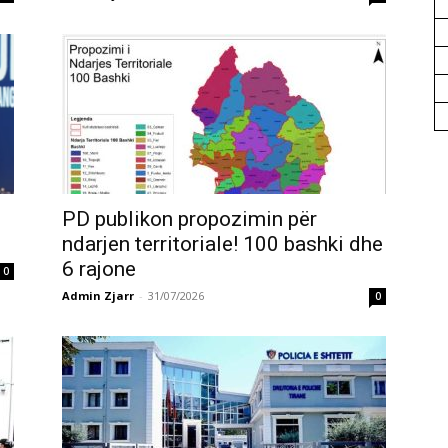
e
PD publikon propozimin për
ndarjen territoriale! 100 bashki dhe
6 rajone
0
Admin Zjarr
-
31/07/2026
0