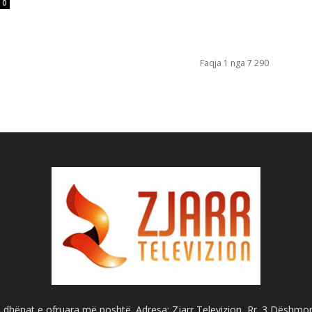
0
Faqja 1 nga 7 290
dhënat e ofruara më poshtë. Adresa: Zjarr Televizion, Rr. 3 Dëshmorët