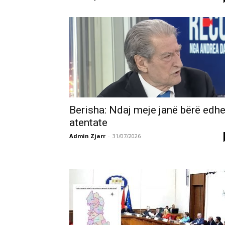
Berisha: Ndaj meje janë bërë edh
atentate
Admin Zjarr
-
31/07/2026