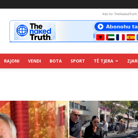
Ads for TheNakedTruth.
RAJONI
VENDI
BOTA
SPORT
TË TJERA
ZJAR