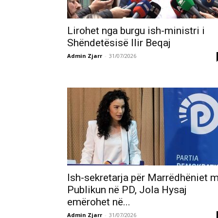
Lirohet nga burgu ish-ministri i
Shëndetësisë Ilir Beqaj
Admin Zjarr
-
31/07/2026
Ish-sekretarja për Marrëdhëniet 
Publikun në PD, Jola Hysaj
emërohet në...
Admin Zjarr
-
31/07/2026