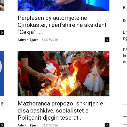
Be
Përplasen dy automjete në
Ku
Gjirokastër, i përfshirë në aksident
“Cekja” i...
Dh
0
ng
Admin Zjarr
-
31/07/2026
0
PS
kr
dr
me
Mazhoranca propozoi shkrirjen e
disa bashkive, socialistët e
Poliçanit djegin teserat...
Admin Zjarr
-
31/07/2026
0
0