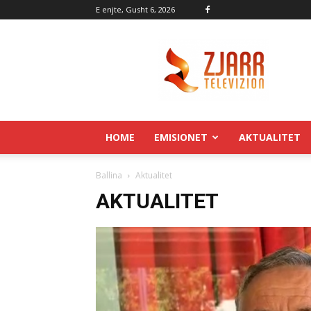
E enjte, Gusht 6, 2026
Zjarr.tv
HOME
EMISIONET
AKTUALITET
Ballina
Aktualitet
AKTUALITET