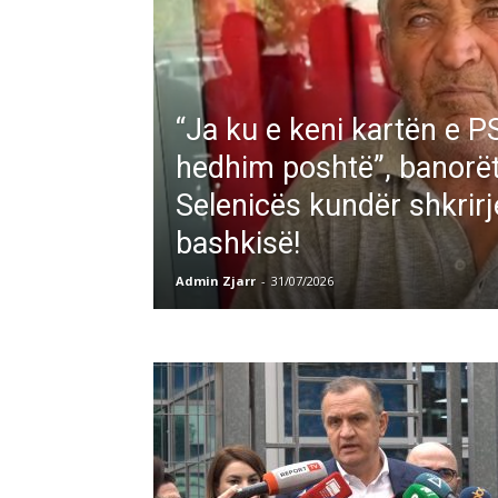
“Ja ku e keni kartën e PS
hedhim poshtë”, banorët
Selenicës kundër shkrirj
bashkisë!
Admin Zjarr
-
31/07/2026