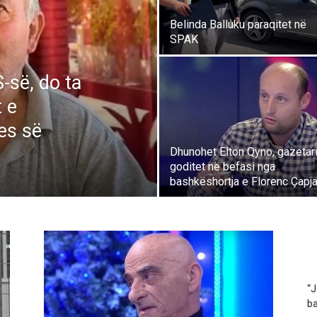
Belinda Balluku paraqitet në
SPAK
-së, do ta
 e
es së
Dhunohet Elton Qyno, gazetar
goditet në befasi nga
bashkëshortja e Florenc Çapj
“J
ba