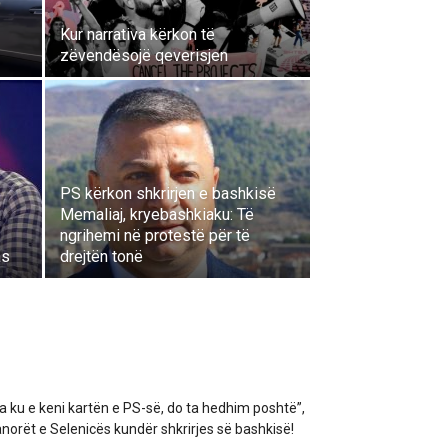
Kur narrativa kërkon të
zëvendësojë qeverisjen
PS kërkon shkrirjen e bashkisë
i
Memaliaj, kryebashkiaku: Të
ngrihemi në protestë për të
as
drejtën tonë
a ku e keni kartën e PS-së, do ta hedhim poshtë”,
norët e Selenicës kundër shkrirjes së bashkisë!