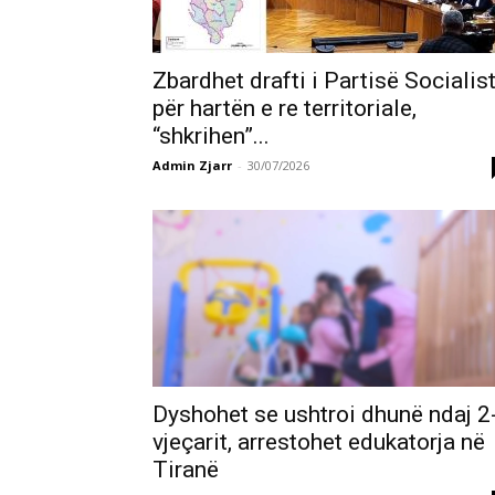
Zbardhet drafti i Partisë Socialis
për hartën e re territoriale,
“shkrihen”...
Admin Zjarr
-
30/07/2026
Dyshohet se ushtroi dhunë ndaj 2
vjeçarit, arrestohet edukatorja në
Tiranë