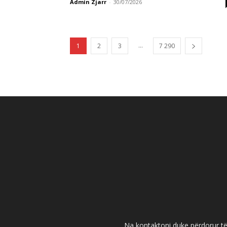
Admin Zjarr
-
30/07/2026
...
1
2
3
7 290
Na kontaktoni duke përdorur të 