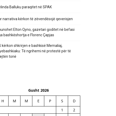
linda Balluku paraqitet në SPAK
r narrativa kërkon të zëvendësojë qeverisjen
unohet Elton Qyno, gazetari goditet në befasi
a bashkëshortja e Florenc Çapjas
 kërkon shkrirjen e bashkisë Memaliaj,
yebashkiaku: Të ngrihemi në protestë për të
ejtën tonë
Gusht 2026
H
M
M
E
P
S
D
1
2