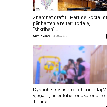
Zbardhet drafti i Partisë Socialis
për hartën e re territoriale,
“shkrihen”...
Admin Zjarr
-
30/07/2026
Dyshohet se ushtroi dhunë ndaj 2
vjeçarit, arrestohet edukatorja në
Tiranë