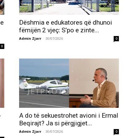
te
Dëshmia e edukatores që dhunoi
fëmijën 2 vjeç: S’po e zinte...
Admin Zjarr
-
30/07/2026
0
0
-
A do të sekuestrohet avioni i Ermal
Beqirajt? Ja si përgjigjet...
Admin Zjarr
-
30/07/2026
0