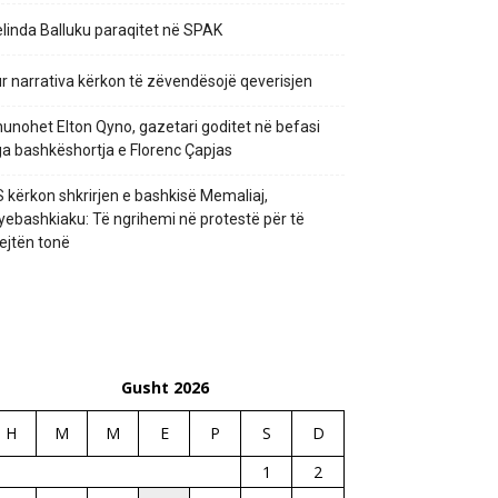
linda Balluku paraqitet në SPAK
r narrativa kërkon të zëvendësojë qeverisjen
unohet Elton Qyno, gazetari goditet në befasi
a bashkëshortja e Florenc Çapjas
 kërkon shkrirjen e bashkisë Memaliaj,
yebashkiaku: Të ngrihemi në protestë për të
ejtën tonë
Gusht 2026
H
M
M
E
P
S
D
1
2