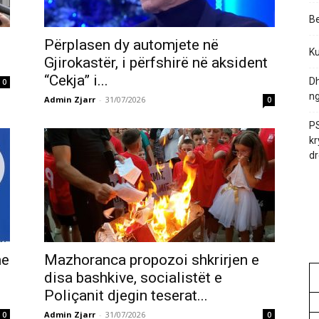
Be
Përplasen dy automjete në
Ku
Gjirokastër, i përfshirë në aksident
“Cekja” i...
Dh
0
ng
Admin Zjarr
-
31/07/2026
0
PS
kr
dr
me
Mazhoranca propozoi shkrirjen e
disa bashkive, socialistët e
Poliçanit djegin teserat...
Admin Zjarr
-
31/07/2026
0
0