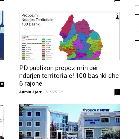
e
PD publikon propozimin për
ndarjen territoriale! 100 bashki dhe
6 rajone
0
Admin Zjarr
-
31/07/2026
0