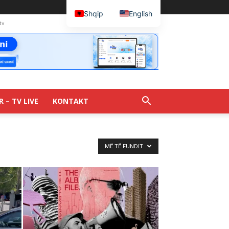
Shqip
English
tv
R – TV LIVE
KONTAKT
MË TË FUNDIT