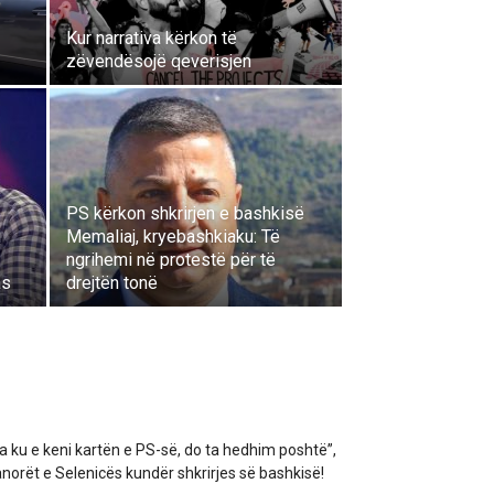
Kur narrativa kërkon të
zëvendësojë qeverisjen
PS kërkon shkrirjen e bashkisë
i
Memaliaj, kryebashkiaku: Të
ngrihemi në protestë për të
as
drejtën tonë
a ku e keni kartën e PS-së, do ta hedhim poshtë”,
norët e Selenicës kundër shkrirjes së bashkisë!