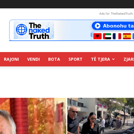
Ads for TheNakedTruth.
RAJONI
VENDI
BOTA
SPORT
TË TJERA
ZJAR