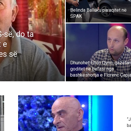
Belinda Balluku paraqitet në
SPAK
-së, do ta
 e
es së
Dhunohet Elton Qyno, gazetar
goditet në befasi nga
bashkëshortja e Florenc Çapj
“J
ba