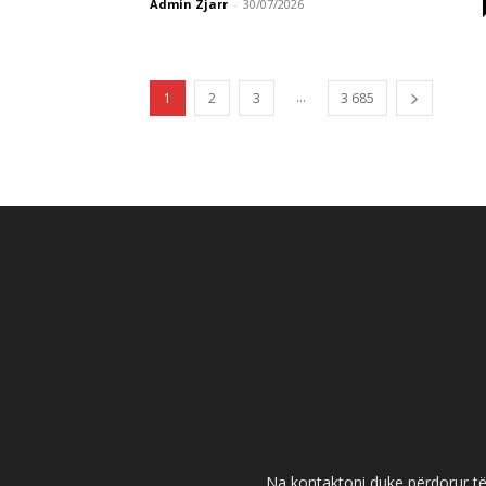
Admin Zjarr
-
30/07/2026
...
1
2
3
3 685
Na kontaktoni duke përdorur të 