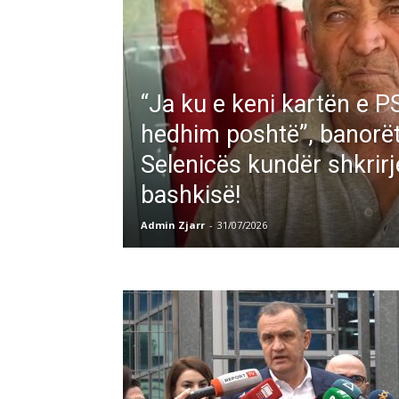
“Ja ku e keni kartën e PS
hedhim poshtë”, banorët
Selenicës kundër shkrirj
bashkisë!
Admin Zjarr
-
31/07/2026