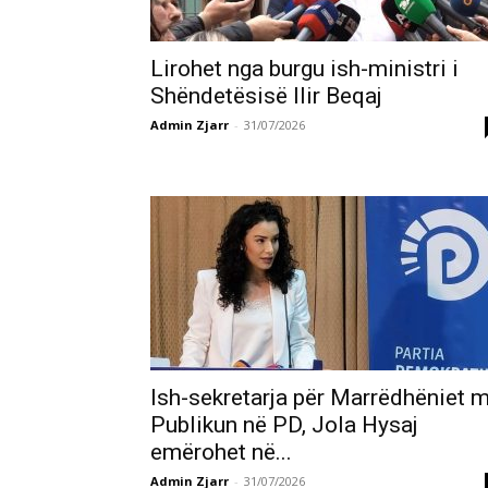
Lirohet nga burgu ish-ministri i
Shëndetësisë Ilir Beqaj
Admin Zjarr
-
31/07/2026
Ish-sekretarja për Marrëdhëniet 
Publikun në PD, Jola Hysaj
emërohet në...
Admin Zjarr
-
31/07/2026