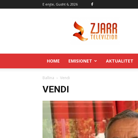
E enjte, Gusht 6, 2026
Zjarr.tv
HOME
EMISIONET
AKTUALITET
Ballina
Vendi
VENDI