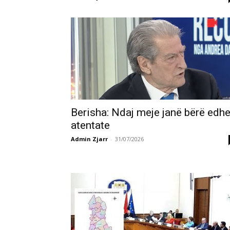
Berisha: Ndaj meje janë bërë edh
atentate
Admin Zjarr
-
31/07/2026