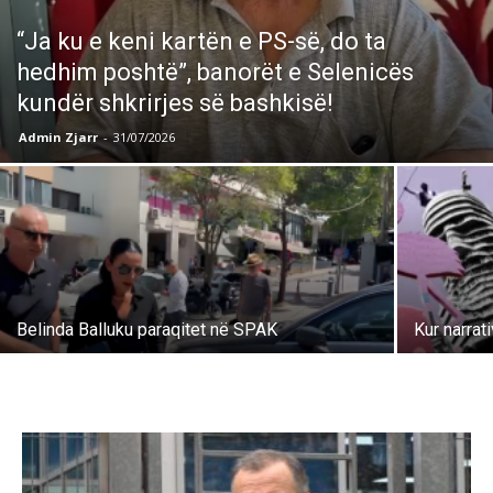
“Ja ku e keni kartën e PS-së, do ta
hedhim poshtë”, banorët e Selenicës
kundër shkrirjes së bashkisë!
Admin Zjarr
-
31/07/2026
Belinda Balluku paraqitet në SPAK
Kur narrat