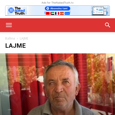
Ads for TheNakedTruth.tv
Ballina
LAJME
LAJME