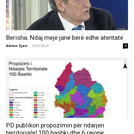
Berisha: Ndaj meje janë bërë edhe atentate
Admin Zjarr
-
31/07/2026
0
PD publikon propozimin për ndarjen
territoriale! 100 bashki dhe 6 rajone