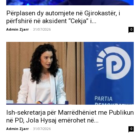
Përplasen dy automjete në Gjirokastër, i
përfshirë në aksident “Cekja” i...
Admin Zjarr
-
31/07/2026
0
Ish-sekretarja për Marrëdhëniet me Publikun
në PD, Jola Hysaj emërohet në...
Admin Zjarr
-
31/07/2026
0