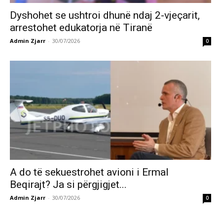
Dyshohet se ushtroi dhunë ndaj 2-vjeçarit,
arrestohet edukatorja në Tiranë
Admin Zjarr
-
30/07/2026
0
A do të sekuestrohet avioni i Ermal
Beqirajt? Ja si përgjigjet...
Admin Zjarr
-
30/07/2026
0