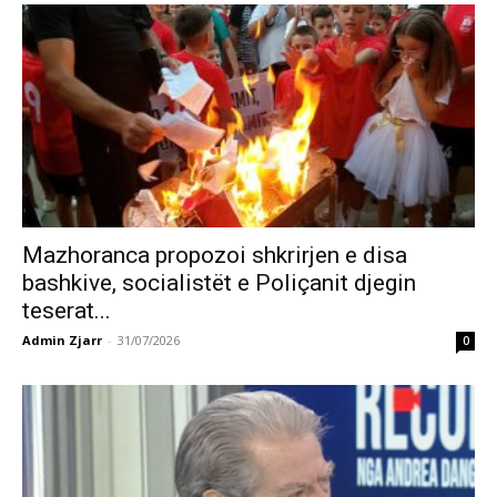
Mazhoranca propozoi shkrirjen e disa
bashkive, socialistët e Poliçanit djegin
teserat...
Admin Zjarr
-
31/07/2026
0