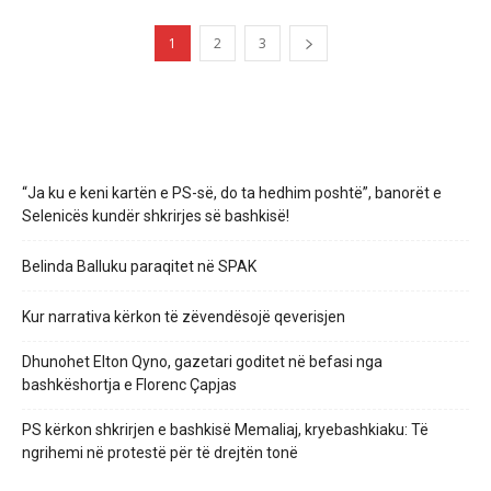
1
2
3
“Ja ku e keni kartën e PS-së, do ta hedhim poshtë”, banorët e
Selenicës kundër shkrirjes së bashkisë!
Belinda Balluku paraqitet në SPAK
Kur narrativa kërkon të zëvendësojë qeverisjen
Dhunohet Elton Qyno, gazetari goditet në befasi nga
bashkëshortja e Florenc Çapjas
PS kërkon shkrirjen e bashkisë Memaliaj, kryebashkiaku: Të
ngrihemi në protestë për të drejtën tonë