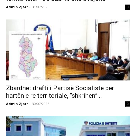
Admin Zjarr
-
31/07/2026
0
Zbardhet drafti i Partisë Socialiste për
hartën e re territoriale, “shkrihen”...
Admin Zjarr
-
30/07/2026
0