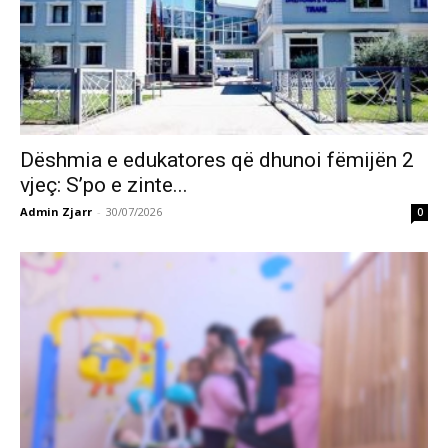
Dëshmia e edukatores që dhunoi fëmijën 2
vjeç: S’po e zinte...
Admin Zjarr
-
30/07/2026
0