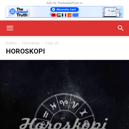
Ads for TheNakedTruth.tv
Ballina
Horoskopi
Faqe 28
HOROSKOPI