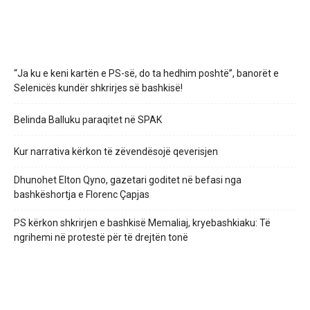
“Ja ku e keni kartën e PS-së, do ta hedhim poshtë”, banorët e
Selenicës kundër shkrirjes së bashkisë!
Belinda Balluku paraqitet në SPAK
Kur narrativa kërkon të zëvendësojë qeverisjen
Dhunohet Elton Qyno, gazetari goditet në befasi nga
bashkëshortja e Florenc Çapjas
PS kërkon shkrirjen e bashkisë Memaliaj, kryebashkiaku: Të
ngrihemi në protestë për të drejtën tonë