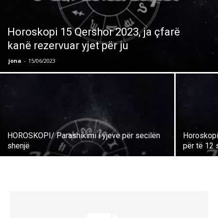
Horoskopi 15 Qershor 2023, ja çfarë
kanë rezervuar yjet për ju
jona
-
15/06/2023
HOROSKOPI/ Parashikimi i yjeve për secilën
Horoskopi p
shenjë
për të 12 