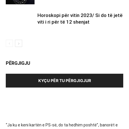
Horoskopi për vitin 2023/ Si do të jetë
viti i ri për të 12 shenjat
PËRGJIGJU
KYÇU PËR TU PËRGJIGJUR
“Ja ku e keni kartën e PS-së, do ta hedhim poshtë”, banorët e