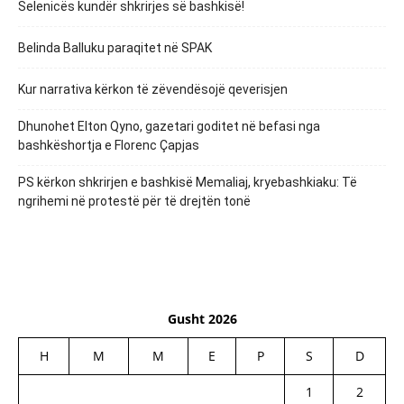
Selenicës kundër shkrirjes së bashkisë!
Belinda Balluku paraqitet në SPAK
Kur narrativa kërkon të zëvendësojë qeverisjen
Dhunohet Elton Qyno, gazetari goditet në befasi nga
bashkëshortja e Florenc Çapjas
PS kërkon shkrirjen e bashkisë Memaliaj, kryebashkiaku: Të
ngrihemi në protestë për të drejtën tonë
Gusht 2026
H
M
M
E
P
S
D
1
2