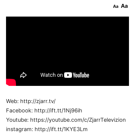
Aa
Aa
Web: http://zjarr.tv/
Facebook: http://ift.tt/1Nj96ih
Youtube: https://youtube.com/c/ZjarrTelevizion
instagram: http://ift.tt/1KYE3Lm