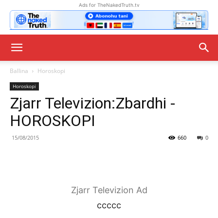
Ads for TheNakedTruth.tv
Ballina
Horoskopi
Horoskopi
Zjarr Televizion:Zbardhi -
HOROSKOPI
15/08/2015
660
0
Zjarr Televizion Ad
ccccc