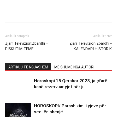
Artikulli paraprak
Artikulli tjetër
Zjarr Televizion:Zbardhi –
Zjarr Televizion:Zbardhi -
DISKUTIM TEME
KALENDARI HISTORIK
ARTIKUJ TË NGJASHËM
MË SHUMË NGA AUTORI
Horoskopi 15 Qershor 2023, ja çfarë
kanë rezervuar yjet për ju
HOROSKOPI/ Parashikimi i yjeve për
secilën shenjë