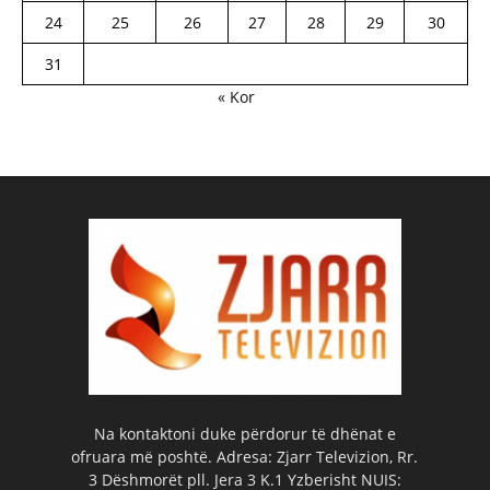
24
25
26
27
28
29
30
31
« Kor
Na kontaktoni duke përdorur të dhënat e
ofruara më poshtë. Adresa: Zjarr Televizion, Rr.
3 Dëshmorët pll. Jera 3 K.1 Yzberisht NUIS: