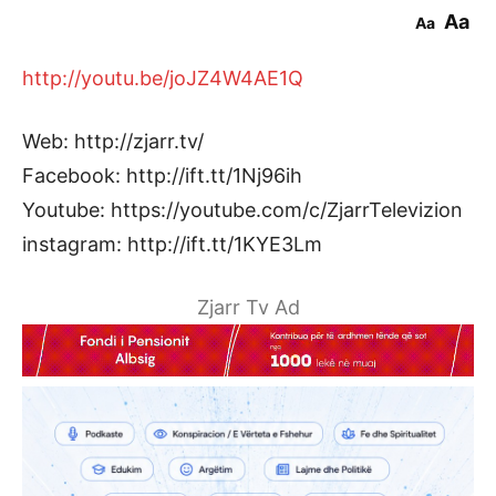
Aa
Aa
http://youtu.be/joJZ4W4AE1Q
Web: http://zjarr.tv/
Facebook: http://ift.tt/1Nj96ih
Youtube: https://youtube.com/c/ZjarrTelevizion
instagram: http://ift.tt/1KYE3Lm
Zjarr Tv Ad