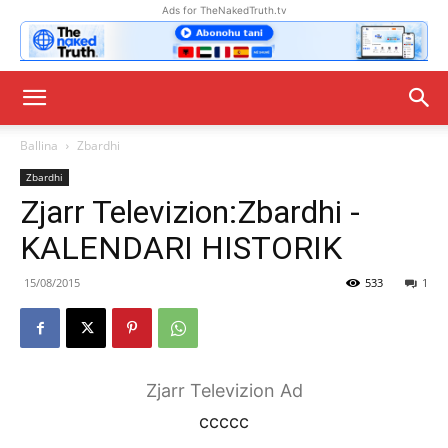
Ads for TheNakedTruth.tv
Ballina
Zbardhi
Zbardhi
Zjarr Televizion:Zbardhi -
KALENDARI HISTORIK
15/08/2015
533
1
Zjarr Televizion Ad
ccccc