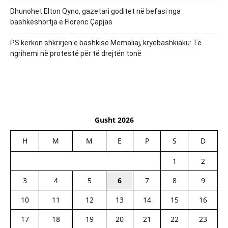
Dhunohet Elton Qyno, gazetari goditet në befasi nga
bashkëshortja e Florenc Çapjas
PS kërkon shkrirjen e bashkisë Memaliaj, kryebashkiaku: Të
ngrihemi në protestë për të drejtën tonë
Gusht 2026
H
M
M
E
P
S
D
1
2
3
4
5
6
7
8
9
10
11
12
13
14
15
16
17
18
19
20
21
22
23