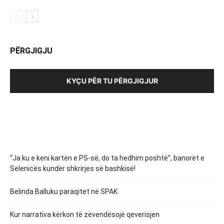
PËRGJIGJU
KYÇU PËR TU PËRGJIGJUR
“Ja ku e keni kartën e PS-së, do ta hedhim poshtë”, banorët e
Selenicës kundër shkrirjes së bashkisë!
Belinda Balluku paraqitet në SPAK
Kur narrativa kërkon të zëvendësojë qeverisjen