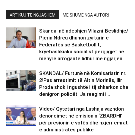
ARTIKUJ TË NGJASHËM
MË SHUMË NGA AUTORI
Skandal në ndeshjen Vllazni-Beslidhje/
Pjerin Ndreu dhunon zyrtarin e
Federatës së Basketbollit,
kryebashkiaku socialist përgjigjet në
mënyrë arrogante lidhur me ngjarjen
SKANDAL/ Furtunë në Komisariatin nr.
2!Pas arrestimit të Altin Morinës, Ilir
Proda shok i ngushtë i tij shkarkon dhe
denigron policët. Ja reagimi i...
Video/ Qytetari nga Lushnja vazhdon
denoncimet në emisionin ‘ZBARDHI’
për presionin e votës dhe nxjerr emrat
e administratës publike