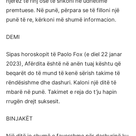
njerëz të rinj ose të shkoni në udhëtime
premtuese. Në punë, përpara se të filloni një
punë të re, kërkoni më shumë informacion.
DEMI
Sipas horoskopit të Paolo Fox (e diel 22 janar
2023), Afërdita është në anën tuaj kështu që
beqarët do të mund të kenë sërish takime të
rëndësishme dhe dashuri. Kaloni një ditë të
mbarë në punë. Takimet e reja do t’ju hapin
rrugën drejt suksesit.
BINJAKËT
Një ditë jo shumë e favorshme për dashurinë ku