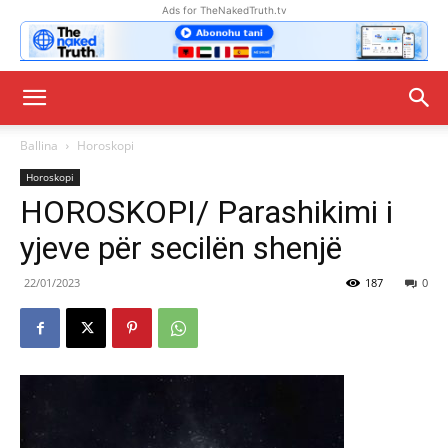
Ads for TheNakedTruth.tv
Ballina
Horoskopi
Horoskopi
HOROSKOPI/ Parashikimi i
yjeve për secilën shenjë
22/01/2023
187
0