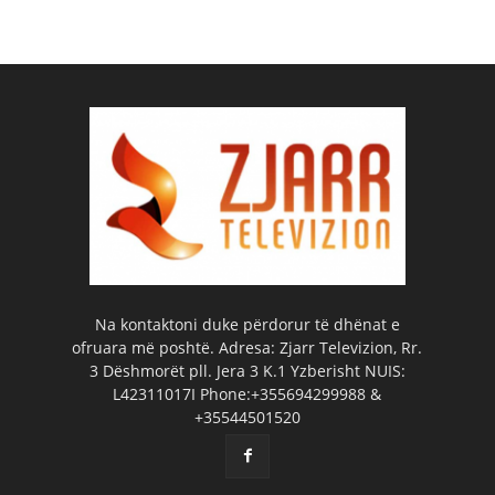
Na kontaktoni duke përdorur të dhënat e
ofruara më poshtë. Adresa: Zjarr Televizion, Rr.
3 Dëshmorët pll. Jera 3 K.1 Yzberisht NUIS:
L42311017I Phone:+355694299988 &
+35544501520