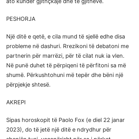
ato kundër gjithçkaje dhe të gjithëve.
PESHORJA
Një ditë e qetë, e cila mund të sjellë edhe disa
probleme në dashuri. Rrezikoni të debatoni me
partnerin për marrëzi, për të cilat nuk ia vlen.
Në punë duhet të përpiqeni të përfitoni sa më
shumë. Përkushtohuni më tepër dhe bëni një
përpjekje shtesë.
AKREPI
Sipas horoskopit të Paolo Fox (e diel 22 janar
2023), do të jetë një ditë e ndrydhur për