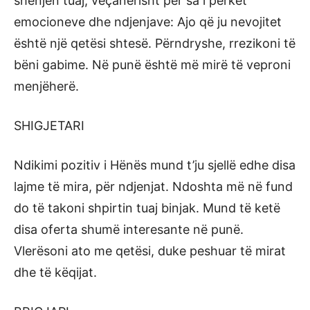
shenjën tuaj, veçanërisht për sa i përket
emocioneve dhe ndjenjave: Ajo që ju nevojitet
është një qetësi shtesë. Përndryshe, rrezikoni të
bëni gabime. Në punë është më mirë të veproni
menjëherë.
SHIGJETARI
Ndikimi pozitiv i Hënës mund t’ju sjellë edhe disa
lajme të mira, për ndjenjat. Ndoshta më në fund
do të takoni shpirtin tuaj binjak. Mund të ketë
disa oferta shumë interesante në punë.
Vlerësoni ato me qetësi, duke peshuar të mirat
dhe të këqijat.