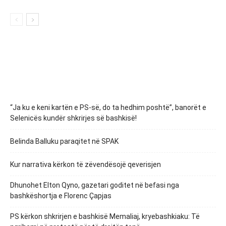
“Ja ku e keni kartën e PS-së, do ta hedhim poshtë”, banorët e
Selenicës kundër shkrirjes së bashkisë!
Belinda Balluku paraqitet në SPAK
Kur narrativa kërkon të zëvendësojë qeverisjen
Dhunohet Elton Qyno, gazetari goditet në befasi nga
bashkëshortja e Florenc Çapjas
PS kërkon shkrirjen e bashkisë Memaliaj, kryebashkiaku: Të