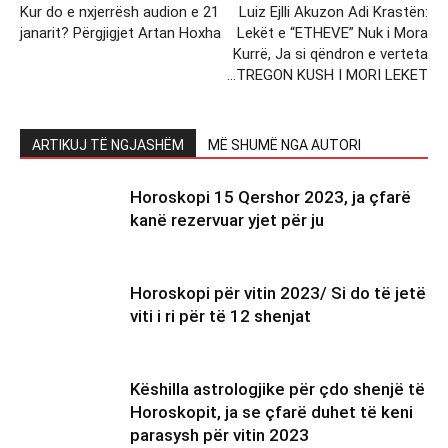
Kur do e nxjerrësh audion e 21
Luiz Ejlli Akuzon Adi Krastën:
janarit? Përgjigjet Artan Hoxha
Lekët e “ETHEVE” Nuk i Mora
Kurrë, Ja si qëndron e verteta
…TREGON KUSH I MORI LEKET
ARTIKUJ TË NGJASHËM
MË SHUMË NGA AUTORI
Horoskopi 15 Qershor 2023, ja çfarë
kanë rezervuar yjet për ju
Horoskopi për vitin 2023/ Si do të jetë
viti i ri për të 12 shenjat
Këshilla astrologjike për çdo shenjë të
Horoskopit, ja se çfarë duhet të keni
parasysh për vitin 2023