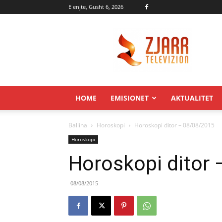
E enjte, Gusht 6, 2026
Zjarr.tv
HOME
EMISIONET
AKTUALITET
Ballina
Horoskopi
Horoskopi ditor – 08/08/2015
Horoskopi
Horoskopi ditor
08/08/2015