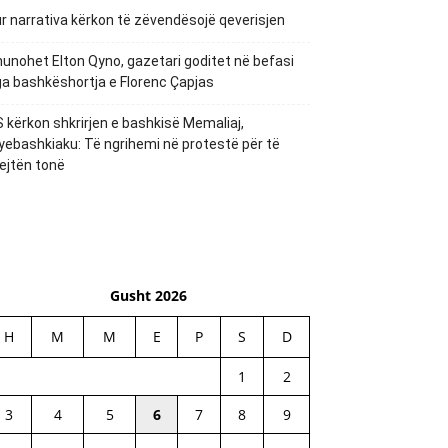
r narrativa kërkon të zëvendësojë qeverisjen
unohet Elton Qyno, gazetari goditet në befasi
a bashkëshortja e Florenc Çapjas
 kërkon shkrirjen e bashkisë Memaliaj,
yebashkiaku: Të ngrihemi në protestë për të
ejtën tonë
Gusht 2026
H
M
M
E
P
S
D
1
2
3
4
5
6
7
8
9