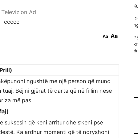
Ku
r Televizion Ad
Dh
ccccc
ng
Aa
Aa
PS
kr
dr
rill)
shkëpunoni ngushtë me një person që mund
 tuaj. Bëjini gjërat të qarta që në fillim nëse
priza më pas.
Maj)
suksesin që keni arritur dhe s’keni pse
estë. Ka ardhur momenti që të ndryshoni