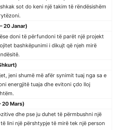
 shkak sot do keni një takim të rëndësishëm
rytëzoni.
 – 20 Janar)
ëse doni të përfundoni të parët një projekt
ojitet bashkëpunimi i dikujt që njeh mirë
undësitë.
 Shkurt)
et, jeni shumë më afër synimit tuaj nga sa e
i energjitë tuaja dhe evitoni çdo lloj
shtëm.
– 20 Mars)
pozitive dhe pse ju duhet të përmbushni një
ë lini një përshtypje të mirë tek një person