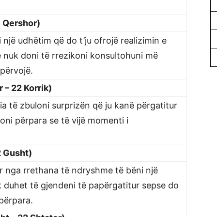
1 Qershor)
 një udhëtim që do t’ju ofrojë realizimin e
 nuk doni të rrezikoni konsultohuni më
përvojë.
 – 22 Korrik)
ia të zbuloni surprizën që ju kanë përgatitur
oni përpara se të vijë momenti i
2 Gusht)
ar nga rrethana të ndryshme të bëni një
 duhet të gjendeni të papërgatitur sepse do
përpara.