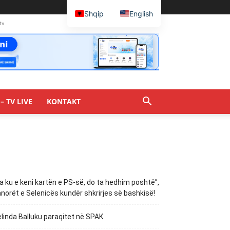
Shqip
English
tv
– TV LIVE
KONTAKT
a ku e keni kartën e PS-së, do ta hedhim poshtë”,
norët e Selenicës kundër shkrirjes së bashkisë!
linda Balluku paraqitet në SPAK