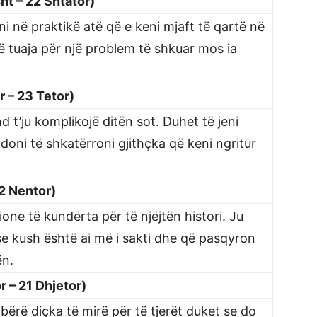
ht – 22 Shtator)
ni në praktikë atë që e keni mjaft të qartë në
ë tuaja për një problem të shkuar mos ia
r – 23 Tetor)
 t’ju komplikojë ditën sot. Duhet të jeni
doni të shkatërroni gjithçka që keni ngritur
22 Nentor)
ione të kundërta për të njëjtën histori. Ju
 se kush është ai më i sakti dhe që pasqyron
ën.
r – 21 Dhjetor)
 bërë diçka të mirë për të tjerët duket se do