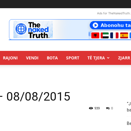
Ads for TheNakedTruth.
RAJONI
VENDI
BOTA
SPORT
TË TJERA
ZJARR 
 – 08/08/2015
“J
939
0
ba
Be