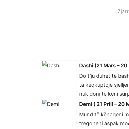
Zjar
Dashi (21 Mars – 20 P
Do t’ju duhet të ba
ta keqkuptojë sjelljen
nuk doni të keni sur
Demi ( 21 Prill – 20 
Mund të kënaqeni me 
tregoheni aspak mod