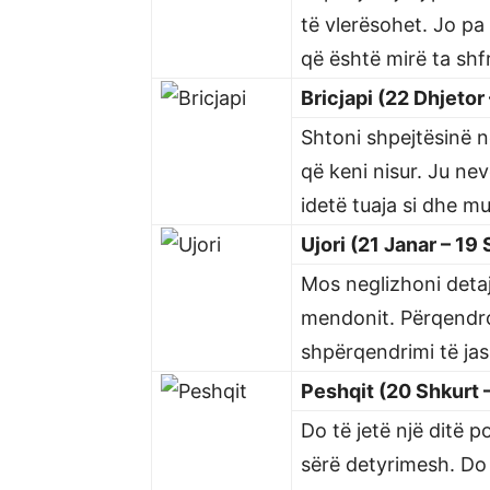
të vlerësohet. Jo pa
që është mirë ta shf
Bricjapi (22 Dhjetor
Shtoni shpejtësinë n
që keni nisur. Ju nev
idetë tuaja si dhe m
Ujori (21 Janar – 19
Mos neglizhoni detaj
mendonit. Përqendron
shpërqendrimi të ja
Peshqit (20 Shkurt 
Do të jetë një ditë 
sërë detyrimesh. Do t