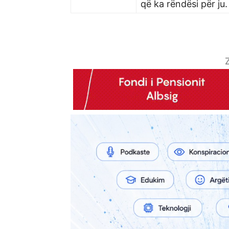
që ka rëndësi për ju.
Z