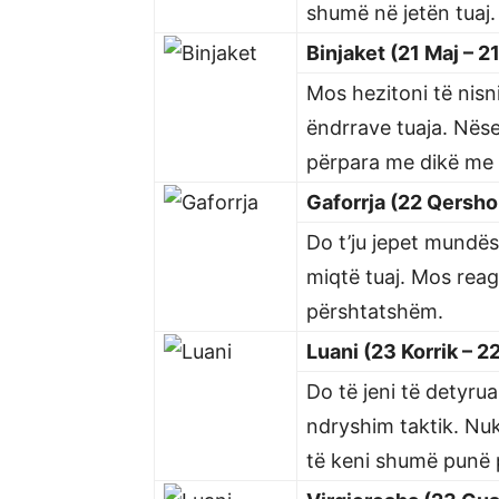
shumë në jetën tuaj.
Binjaket (21 Maj – 2
Mos hezitoni të nisni
ëndrrave tuaja. Nëse
përpara me dikë me 
Gaforrja (22 Qershor
Do t’ju jepet mundës
miqtë tuaj. Mos reag
përshtatshëm.
Luani (23 Korrik – 2
Do të jeni të detyru
ndryshim taktik. Nuk
të keni shumë punë 