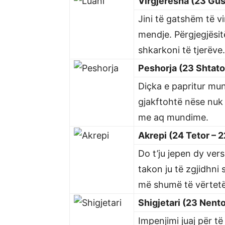
Virgjeresha (23 Gus
Jini të gatshëm të vi
mendje. Përgjegjësit
shkarkoni të tjerëve.
Peshorja (23 Shtato
Diçka e papritur mund
gjakftohtë nëse nuk 
me aq mundime.
Akrepi (24 Tetor – 
Do t’ju jepen dy vers
takon ju të zgjidhni
më shumë të vërtet
Shigjetari (23 Nento
Impenjimi juaj për të