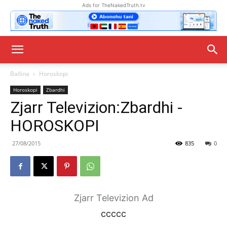
Ads for TheNakedTruth.tv
Ballina
Horoskopi
Horoskopi
Zbardhi
Zjarr Televizion:Zbardhi -
HOROSKOPI
27/08/2015
835
0
Zjarr Televizion Ad
ccccc