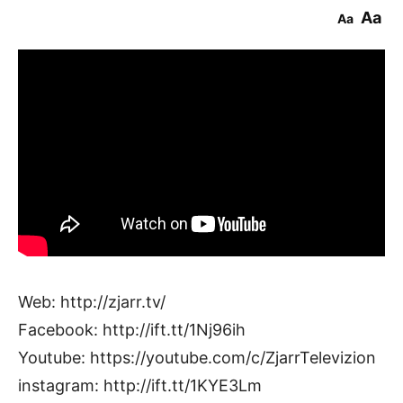
Aa
Aa
Web: http://zjarr.tv/
Facebook: http://ift.tt/1Nj96ih
Youtube: https://youtube.com/c/ZjarrTelevizion
instagram: http://ift.tt/1KYE3Lm