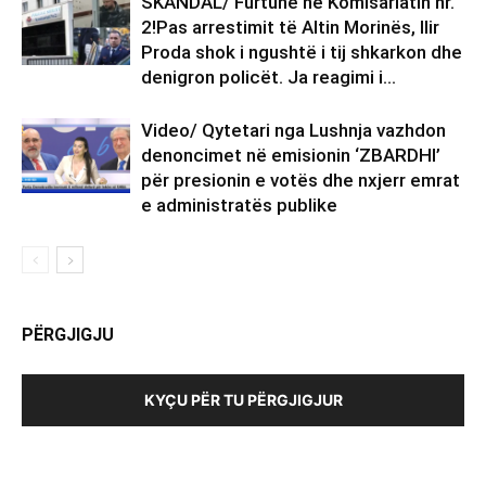
SKANDAL/ Furtunë në Komisariatin nr.
2!Pas arrestimit të Altin Morinës, Ilir
Proda shok i ngushtë i tij shkarkon dhe
denigron policët. Ja reagimi i...
Video/ Qytetari nga Lushnja vazhdon
denoncimet në emisionin ‘ZBARDHI’
për presionin e votës dhe nxjerr emrat
e administratës publike
PËRGJIGJU
KYÇU PËR TU PËRGJIGJUR