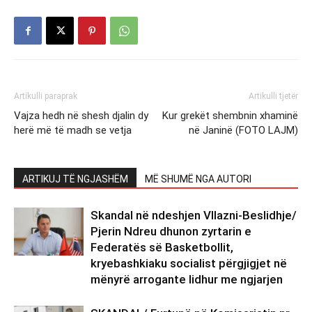
Artikulli paraprak
Artikulli tjetër
Vajza hedh në shesh djalin dy
Kur grekët shembnin xhaminë
herë më të madh se vetja
në Janinë (FOTO LAJM)
ARTIKUJ TË NGJASHËM
MË SHUMË NGA AUTORI
Skandal në ndeshjen Vllazni-Beslidhje/
Pjerin Ndreu dhunon zyrtarin e
Federatës së Basketbollit,
kryebashkiaku socialist përgjigjet në
mënyrë arrogante lidhur me ngjarjen