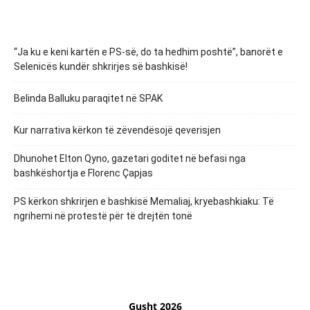
“Ja ku e keni kartën e PS-së, do ta hedhim poshtë”, banorët e
Selenicës kundër shkrirjes së bashkisë!
Belinda Balluku paraqitet në SPAK
Kur narrativa kërkon të zëvendësojë qeverisjen
Dhunohet Elton Qyno, gazetari goditet në befasi nga
bashkëshortja e Florenc Çapjas
PS kërkon shkrirjen e bashkisë Memaliaj, kryebashkiaku: Të
ngrihemi në protestë për të drejtën tonë
Gusht 2026